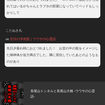
れてはいるがちゃんとラブホの部屋になっていてベッドもしっ
かりして
こだぬき丸
on
廿日の浄光院｜ウワサの心霊話
先日夕暮れ時におとづれました！ お堂の中の龍をイメージし
た御神体が迫力満点でした。隣に居住していたあとのようなも
のがあり
 -ウワサの心霊
玄武洞公園 -ウワサの心霊話