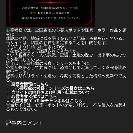
心霊考察では、全国各地の心霊スポットや怪異、ホラー作品を題
材に、
体験談や噂、地域に残る語りをもとに記録・考察を行っている。
当サイトは、幽霊の存在を断定することを目的とせず、
「どのように語られてきたのか」
「なぜ心霊として認識されてきたのか」
という視点から、人の認識、記憶、土地の歴史、出来事の結びつ
きを整理している。
近年は「心霊現象の考察」シリーズを中心に、
心霊が物語として共有され、恐怖として定着していく過程を読み
解いている。
記事は順次リライトを進め、考察を前提とした構成へ更新中であ
る。
→
運営者情報はこちら
→
「心霊現象の考察」シリーズの目次はこちら
→
当サイトの内容および引用・転載について
→
心霊考察 公式Xはこちら
→
心霊考察 YouTubeチャンネルはこちら
※当サイトは、心霊スポットの探索、肝試し、不法侵入を推奨す
るものではない。
記事内コメント