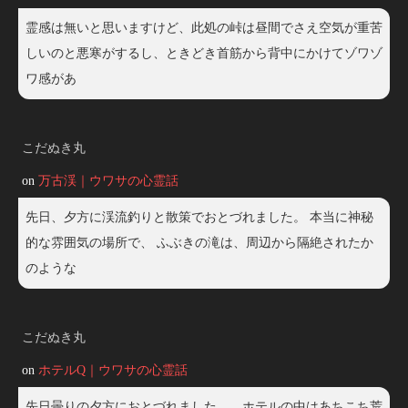
霊感は無いと思いますけど、此処の峠は昼間でさえ空気が重苦
しいのと悪寒がするし、ときどき首筋から背中にかけてゾワゾ
ワ感があ
こだぬき丸
on
万古渓｜ウワサの心霊話
先日、夕方に渓流釣りと散策でおとづれました。 本当に神秘
的な雰囲気の場所で、 ふぶきの滝は、周辺から隔絶されたか
のような
こだぬき丸
on
ホテルQ｜ウワサの心霊話
先日曇りの夕方におとづれました。 ホテルの中はあちこち荒