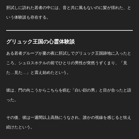
肝試しに訪れた若者の中には、音と共に風もないのに髪が揺れた、と
いう体験談も存在する。
グリュック王国の心霊体験談
ある若者グループが夏の夜に肝試しでグリュック王国跡地に入ったと
ころ、シュロスホテルの前でひとりの男性が突然うずくまり、「見
た…見た…」と震え始めたという。
彼は、門の向こうからこちらを睨む「白い顔の男」と目が合ったと語
った。
その後、彼は一週間以上高熱にうなされ、誰かの視線を感じると怯え
続けたという。