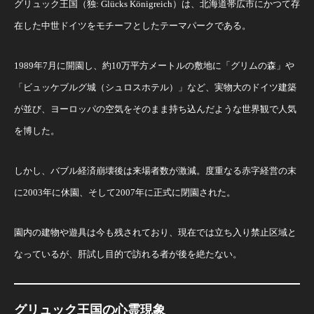
グリュック王国（独: Glücks Königreich）は、北海道帯広市にかつて存
在した中世ドイツをモチーフとしたテーマパークである。
1989年7月に開園し、約10万平方メートルの敷地に「グリムの森」や
「ビュッケブルグ城（シュロスホテル）」など、実物大のドイツ建築
が並び、ヨーロッパの空気をそのまま持ち込んだような世界観で人気
を博した。
しかし、バブル経済崩壊後は来場者数が激減。度重なる赤字経営の末
に2003年に休園、そして2007年に正式に閉園された。
園内の建物や遊具は今も残されており、現在では立ち入り禁止区域と
なっているが、肝試し目的で訪れる者が後を絶たない。
グリュック王国の心霊現象