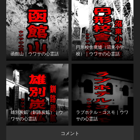
円形校舎廃墟（沼東小学
函館山｜ウワサの心霊話
校）｜ウワサの心霊話
雄別炭鉱（釧路炭鉱）｜ウ
ラブホテル・コスモ｜ウワ
ワサの心霊話
サの心霊話
コメント