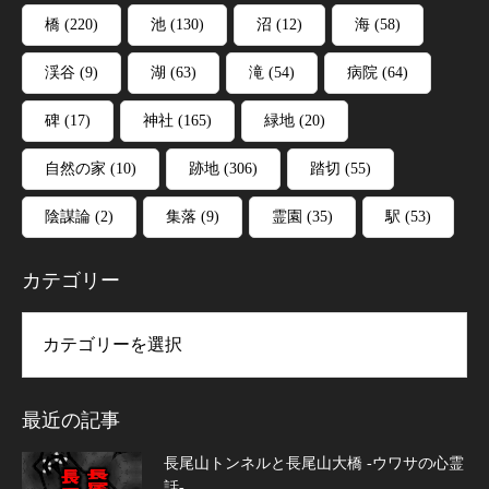
橋
(220)
池
(130)
沼
(12)
海
(58)
渓谷
(9)
湖
(63)
滝
(54)
病院
(64)
碑
(17)
神社
(165)
緑地
(20)
自然の家
(10)
跡地
(306)
踏切
(55)
陰謀論
(2)
集落
(9)
霊園
(35)
駅
(53)
カテゴリー
リー
最近の記事
長尾山トンネルと長尾山大橋 -ウワサの心霊
話-