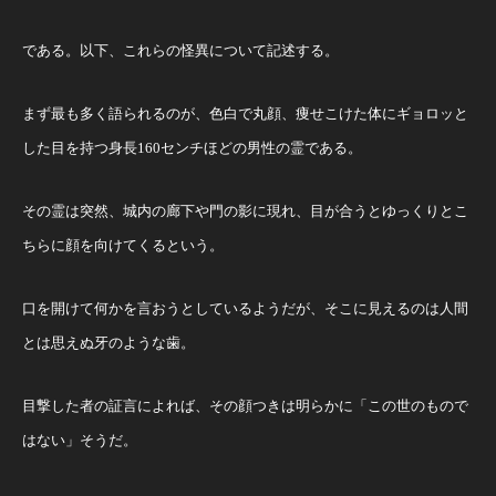
である。以下、これらの怪異について記述する。
まず最も多く語られるのが、色白で丸顔、痩せこけた体にギョロッと
した目を持つ身長160センチほどの男性の霊である。
その霊は突然、城内の廊下や門の影に現れ、目が合うとゆっくりとこ
ちらに顔を向けてくるという。
口を開けて何かを言おうとしているようだが、そこに見えるのは人間
とは思えぬ牙のような歯。
目撃した者の証言によれば、その顔つきは明らかに「この世のもので
はない」そうだ。