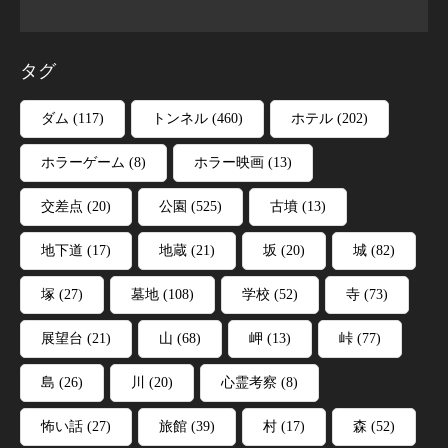
タグ
ダム
(117)
トンネル
(460)
ホテル
(202)
ホラーゲーム
(8)
ホラー映画
(13)
交差点
(20)
公園
(525)
古墳
(13)
地下道
(17)
地蔵
(21)
坂
(20)
城
(82)
塚
(27)
墓地
(108)
学校
(52)
寺
(73)
展望台
(21)
山
(68)
岬
(13)
峠
(77)
島
(26)
川
(20)
心霊考察
(8)
怖い話
(27)
旅館
(39)
村
(17)
森
(52)