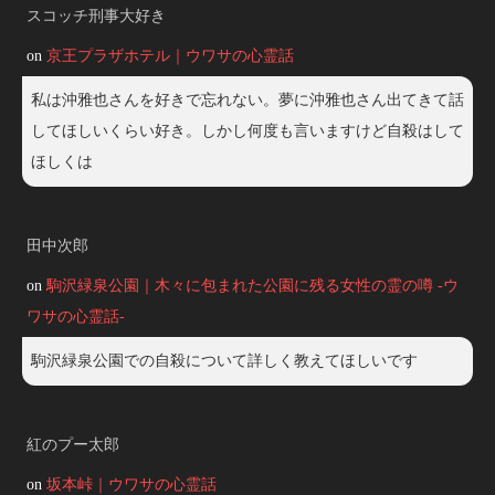
スコッチ刑事大好き
on
京王プラザホテル｜ウワサの心霊話
私は沖雅也さんを好きで忘れない。夢に沖雅也さん出てきて話
してほしいくらい好き。しかし何度も言いますけど自殺はして
ほしくは
田中次郎
on
駒沢緑泉公園｜木々に包まれた公園に残る女性の霊の噂 -ウ
ワサの心霊話-
駒沢緑泉公園での自殺について詳しく教えてほしいです
紅のプー太郎
on
坂本峠｜ウワサの心霊話