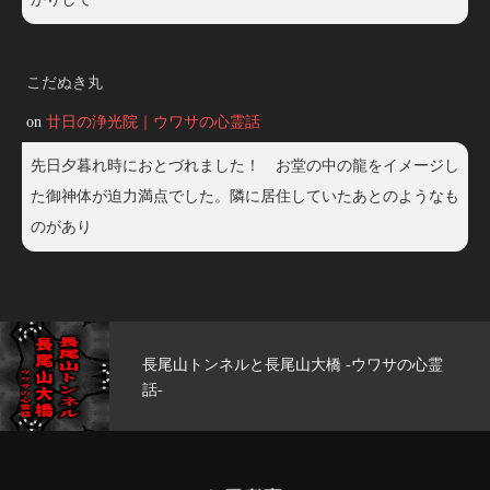
こだぬき丸
on
廿日の浄光院｜ウワサの心霊話
先日夕暮れ時におとづれました！ お堂の中の龍をイメージし
た御神体が迫力満点でした。隣に居住していたあとのようなも
のがあり
玄武洞公園 -ウワサの心霊話-