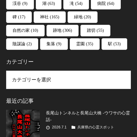
渓谷
(9)
湖
(63)
滝
(54)
病院
(64)
碑
(17)
神社
(165)
緑地
(20)
自然の家
(10)
跡地
(306)
踏切
(55)
陰謀論
(2)
集落
(9)
霊園
(35)
駅
(53)
カテゴリー
リー
最近の記事
長尾山トンネルと長尾山大橋 -ウワサの心霊
話-
2026.7.1
兵庫県の心霊スポット