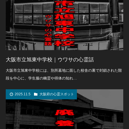
大阪市立旭東中学校｜ウワサの心霊話
大阪市立旭東中学校には、別所墓地に面した校舎の裏で封鎖された階
段を中心に、学生服の幽霊や得体の知れ…
2025.11.5
大阪府の心霊スポット