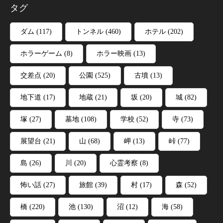
タグ
ダム
(117)
トンネル
(460)
ホテル
(202)
ホラーゲーム
(8)
ホラー映画
(13)
交差点
(20)
公園
(525)
古墳
(13)
地下道
(17)
地蔵
(21)
坂
(20)
城
(82)
塚
(27)
墓地
(108)
学校
(52)
寺
(73)
展望台
(21)
山
(68)
岬
(13)
峠
(77)
島
(26)
川
(20)
心霊考察
(8)
怖い話
(27)
旅館
(39)
村
(17)
森
(52)
橋
(220)
池
(130)
沼
(12)
海
(58)