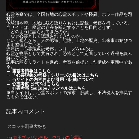
心霊考察では、全国各地の心霊スポットや怪異、ホラー作品を題
材に、
体験談や噂、地域に残る語りをもとに記録・考察を行っている。
当サイトは、幽霊の存在を断定することを目的とせず、
「どのように語られてきたのか」
「なぜ心霊として認識されてきたのか」
という視点から、人の認識、記憶、土地の歴史、出来事の結びつ
きを整理している。
近年は「心霊現象の考察」シリーズを中心に、
心霊が物語として共有され、恐怖として定着していく過程を読み
解いている。
記事は順次リライトを進め、考察を前提とした構成へ更新中であ
る。
→
運営者情報はこちら
→
「心霊現象の考察」シリーズの目次はこちら
→
当サイトの内容および引用・転載について
→
心霊考察 公式Xはこちら
→
心霊考察 YouTubeチャンネルはこちら
※当サイトは、心霊スポットの探索、肝試し、不法侵入を推奨す
るものではない。
記事内コメント
スコッチ刑事大好き
on
京王プラザホテル｜ウワサの心霊話