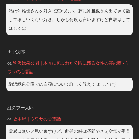
私は沖雅也さんを好きで忘れない。夢に沖雅也さん出てきて話
してほしいくらい好き。しかし何度も言いますけど自殺はして
ほしくは
田中次郎
on
駒沢緑泉公園｜木々に包まれた公園に残る女性の霊の噂 -ウ
ワサの心霊話-
駒沢緑泉公園での自殺について詳しく教えてほしいです
紅のプー太郎
on
坂本峠｜ウワサの心霊話
霊感は無いと思いますけど、此処の峠は昼間でさえ空気が重苦