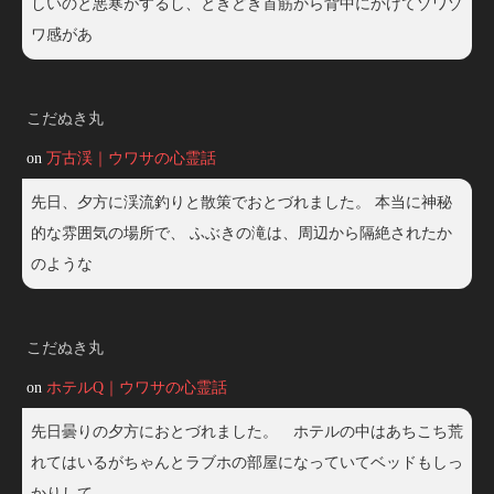
しいのと悪寒がするし、ときどき首筋から背中にかけてゾワゾ
ワ感があ
こだぬき丸
on
万古渓｜ウワサの心霊話
先日、夕方に渓流釣りと散策でおとづれました。 本当に神秘
的な雰囲気の場所で、 ふぶきの滝は、周辺から隔絶されたか
のような
こだぬき丸
on
ホテルQ｜ウワサの心霊話
先日曇りの夕方におとづれました。 ホテルの中はあちこち荒
れてはいるがちゃんとラブホの部屋になっていてベッドもしっ
かりして