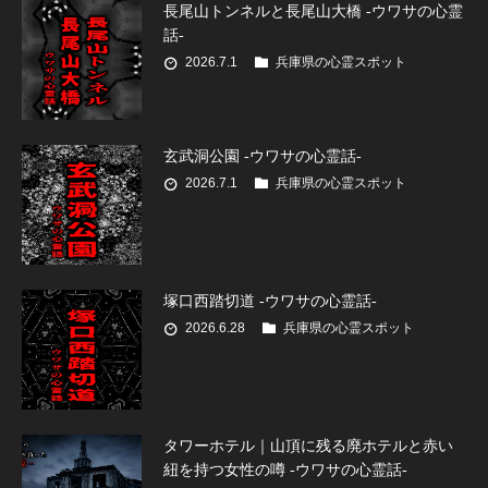
長尾山トンネルと長尾山大橋 -ウワサの心霊
話-
2026.7.1
兵庫県の心霊スポット
玄武洞公園 -ウワサの心霊話-
2026.7.1
兵庫県の心霊スポット
塚口西踏切道 -ウワサの心霊話-
2026.6.28
兵庫県の心霊スポット
タワーホテル｜山頂に残る廃ホテルと赤い
紐を持つ女性の噂 -ウワサの心霊話-