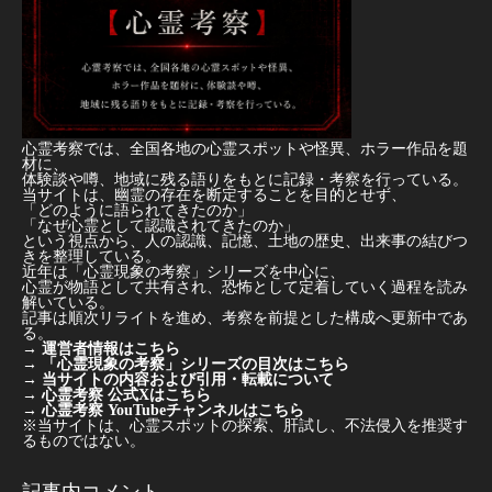
心霊考察では、全国各地の心霊スポットや怪異、ホラー作品を題
材に、
体験談や噂、地域に残る語りをもとに記録・考察を行っている。
当サイトは、幽霊の存在を断定することを目的とせず、
「どのように語られてきたのか」
「なぜ心霊として認識されてきたのか」
という視点から、人の認識、記憶、土地の歴史、出来事の結びつ
きを整理している。
近年は「心霊現象の考察」シリーズを中心に、
心霊が物語として共有され、恐怖として定着していく過程を読み
解いている。
記事は順次リライトを進め、考察を前提とした構成へ更新中であ
る。
→
運営者情報はこちら
→
「心霊現象の考察」シリーズの目次はこちら
→
当サイトの内容および引用・転載について
→
心霊考察 公式Xはこちら
→
心霊考察 YouTubeチャンネルはこちら
※当サイトは、心霊スポットの探索、肝試し、不法侵入を推奨す
るものではない。