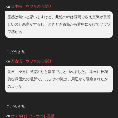
on
坂本峠｜ウワサの心霊話
霊感は無いと思いますけど、此処の峠は昼間でさえ空気が重苦
しいのと悪寒がするし、ときどき首筋から背中にかけてゾワゾ
ワ感があ
こだぬき丸
on
万古渓｜ウワサの心霊話
先日、夕方に渓流釣りと散策でおとづれました。 本当に神秘
的な雰囲気の場所で、 ふぶきの滝は、周辺から隔絶されたか
のような
こだぬき丸
on
ホテルQ｜ウワサの心霊話