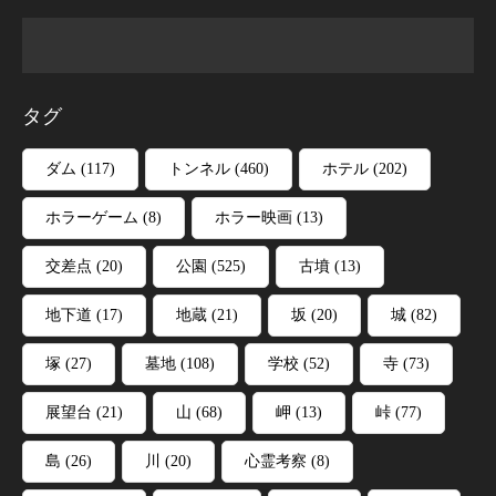
タグ
ダム
(117)
トンネル
(460)
ホテル
(202)
ホラーゲーム
(8)
ホラー映画
(13)
交差点
(20)
公園
(525)
古墳
(13)
地下道
(17)
地蔵
(21)
坂
(20)
城
(82)
塚
(27)
墓地
(108)
学校
(52)
寺
(73)
展望台
(21)
山
(68)
岬
(13)
峠
(77)
島
(26)
川
(20)
心霊考察
(8)