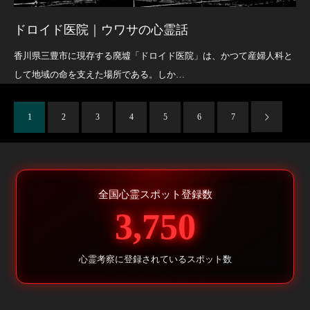
ドロイド医院｜ウワサの心霊話
香川県三豊市に現存する廃墟「ドロイド医院」は、かつて産婦人科と
して地域の命を支えた場所である。しか…
1
2
3
4
5
6
7
全国心霊スポット登録数
3,750
心霊考察に登録されているスポット数