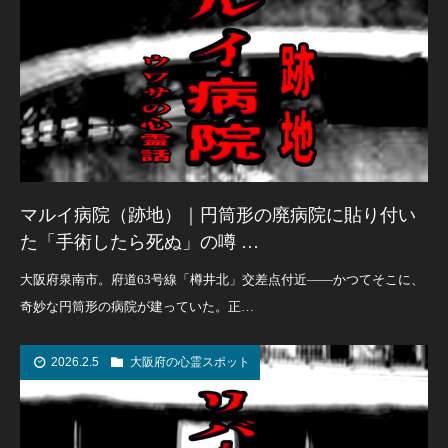
マルイ病院（跡地）｜円筒形の廃病院に貼り付い
た「手術したら死ぬ」の噂 …
大阪府泉南市。府道63号線「樽井北」交差点付近――かつてそこに、
奇妙な円筒形の病院が建っていた。正…
2026.2.5
大阪府の心霊スポット