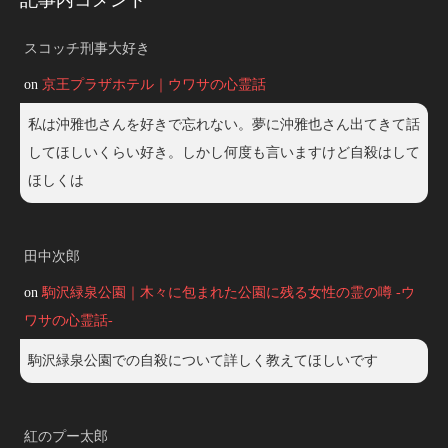
記事内コメント
スコッチ刑事大好き
on
京王プラザホテル｜ウワサの心霊話
私は沖雅也さんを好きで忘れない。夢に沖雅也さん出てきて話
してほしいくらい好き。しかし何度も言いますけど自殺はして
ほしくは
田中次郎
on
駒沢緑泉公園｜木々に包まれた公園に残る女性の霊の噂 -ウ
ワサの心霊話-
駒沢緑泉公園での自殺について詳しく教えてほしいです
紅のプー太郎