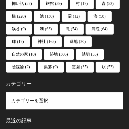
怖い話
(27)
旅館
(39)
村
(17)
森
(52)
橋
(220)
池
(130)
沼
(12)
海
(58)
渓谷
(9)
湖
(63)
滝
(54)
病院
(64)
碑
(17)
神社
(165)
緑地
(20)
自然の家
(10)
跡地
(306)
踏切
(55)
陰謀論
(2)
集落
(9)
霊園
(35)
駅
(53)
カテゴリー
リー
最近の記事