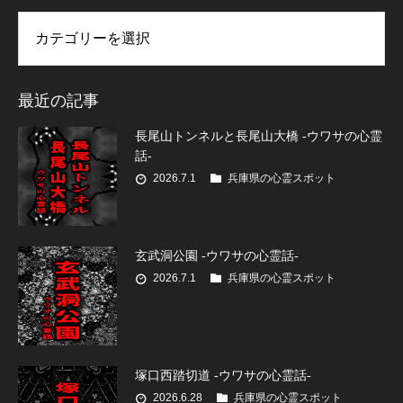
リー
最近の記事
長尾山トンネルと長尾山大橋 -ウワサの心霊
話-
2026.7.1
兵庫県の心霊スポット
玄武洞公園 -ウワサの心霊話-
2026.7.1
兵庫県の心霊スポット
塚口西踏切道 -ウワサの心霊話-
2026.6.28
兵庫県の心霊スポット