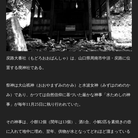
戻路大番社（もどろおおばんしゃ）は、山口県周南市中須・戻路に位
置する廃神社である。
祭神は大山祇神（おおやまずみのかみ）と水波女神（みずはのめのか
み）であり、かつては自然信仰に基づいた厳かな神事「水ためしの神
事」が毎年11月25日に執り行われていた。
その神事は、小餅12個（閏年は13個）、酒1合、小鯛2匹を素焼きの壺
に入れて地中に埋め、翌年、供物が水となってどれほど溜まっている