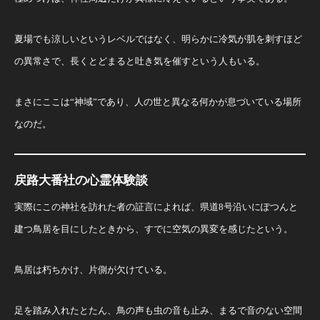
夏場でも涼しいというレベルではなく、明らかに冷気が肌を刺すほど
の異常さで、長くとどまると吐き気を催すという人もいる。
まさにここは“神域”であり、人の世と異なる何かが息づいている場所
なのだ。
戻路大番社の心霊体験談
実際にこの神社を訪れた者の証言によれば、県道8号沿いにぽつんと
建つ鳥居を目にしたときから、すでに空気の異変を感じたという。
鳥居は朽ちかけ、片側が欠けている。
足を踏み入れたとたん、鳥の声も虫の音も止み、まるで音のない空間