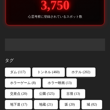
3,750
心霊考察に登録されているスポット数
タグ
ダム
(117)
トンネル
(460)
ホテル
(202)
ホラーゲーム
(8)
ホラー映画
(13)
交差点
(20)
公園
(525)
古墳
(13)
地下道
(17)
地蔵
(21)
坂
(20)
城
(82)