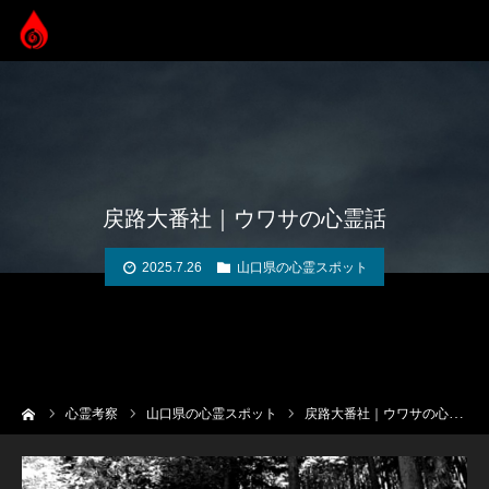
戻路大番社｜ウワサの心霊話
2025.7.26
山口県の心霊スポット
ーム
心霊考察
山口県の心霊スポット
戻路大番社｜ウワサの心霊話