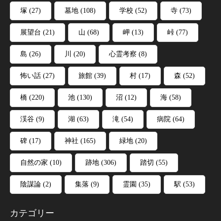
塚
(27)
墓地
(108)
学校
(52)
寺
(73)
展望台
(21)
山
(68)
岬
(13)
峠
(77)
島
(26)
川
(20)
心霊考察
(8)
怖い話
(27)
旅館
(39)
村
(17)
森
(52)
橋
(220)
池
(130)
沼
(12)
海
(58)
渓谷
(9)
湖
(63)
滝
(54)
病院
(64)
碑
(17)
神社
(165)
緑地
(20)
自然の家
(10)
跡地
(306)
踏切
(55)
陰謀論
(2)
集落
(9)
霊園
(35)
駅
(53)
カテゴリー