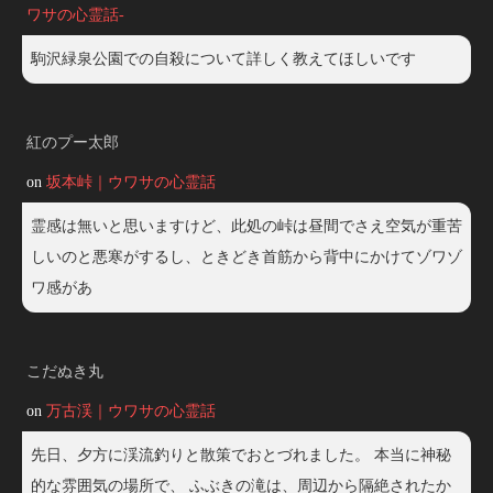
ワサの心霊話-
駒沢緑泉公園での自殺について詳しく教えてほしいです
紅のプー太郎
on
坂本峠｜ウワサの心霊話
霊感は無いと思いますけど、此処の峠は昼間でさえ空気が重苦
しいのと悪寒がするし、ときどき首筋から背中にかけてゾワゾ
ワ感があ
こだぬき丸
on
万古渓｜ウワサの心霊話
先日、夕方に渓流釣りと散策でおとづれました。 本当に神秘
的な雰囲気の場所で、 ふぶきの滝は、周辺から隔絶されたか