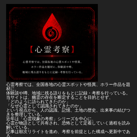
心霊考察では、全国各地の心霊スポットや怪異、ホラー作品を題
材に、
体験談や噂、地域に残る語りをもとに記録・考察を行っている。
当サイトは、幽霊の存在を断定することを目的とせず、
「どのように語られてきたのか」
「なぜ心霊として認識されてきたのか」
という視点から、人の認識、記憶、土地の歴史、出来事の結びつ
きを整理している。
近年は「心霊現象の考察」シリーズを中心に、
心霊が物語として共有され、恐怖として定着していく過程を読み
解いている。
記事は順次リライトを進め、考察を前提とした構成へ更新中であ
る。