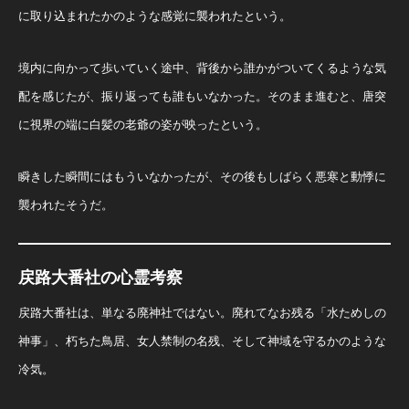
に取り込まれたかのような感覚に襲われたという。
境内に向かって歩いていく途中、背後から誰かがついてくるような気
配を感じたが、振り返っても誰もいなかった。そのまま進むと、唐突
に視界の端に白髪の老爺の姿が映ったという。
瞬きした瞬間にはもういなかったが、その後もしばらく悪寒と動悸に
襲われたそうだ。
戻路大番社の心霊考察
戻路大番社は、単なる廃神社ではない。廃れてなお残る「水ためしの
神事」、朽ちた鳥居、女人禁制の名残、そして神域を守るかのような
冷気。