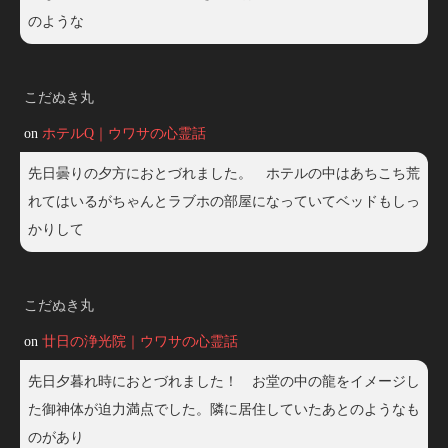
のような
こだぬき丸
on
ホテルQ｜ウワサの心霊話
先日曇りの夕方におとづれました。 ホテルの中はあちこち荒
れてはいるがちゃんとラブホの部屋になっていてベッドもしっ
かりして
こだぬき丸
on
廿日の浄光院｜ウワサの心霊話
先日夕暮れ時におとづれました！ お堂の中の龍をイメージし
た御神体が迫力満点でした。隣に居住していたあとのようなも
のがあり