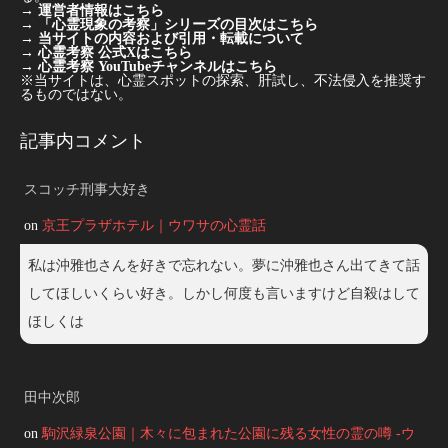
→
運営者情報はこちら
→
「心霊現象の考察」シリーズの目次はこちら
→
当サイトの内容および引用・転載について
→
心霊考察 公式Xはこちら
→
心霊考察 YouTubeチャンネルはこちら
※当サイトは、心霊スポットの探索、肝試し、不法侵入を推奨す
るものではない。
記事内コメント
スコッチ刑事大好き
on
京王プラザホテル｜ウワサの心霊話
私は沖雅也さんを好きで忘れない。夢に沖雅也さん出てきて話
してほしいくらい好き。しかし何度も言いますけど自殺はして
ほしくは
田中次郎
on
駒沢緑泉公園｜木々に包まれた公園に残る女性の霊の噂 -ウ