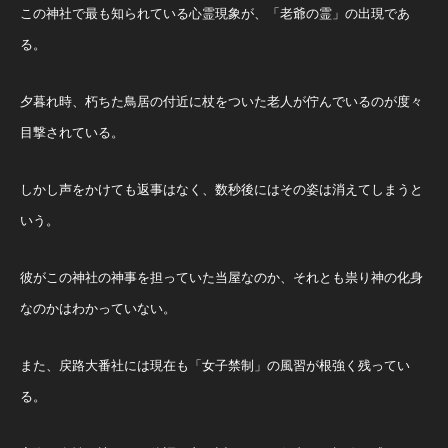
この神社で最も知られている心霊現象が、「老爺の霊」の出現であ
る。
夕暮れ時、朽ちた鳥居の付近に杖をついた老人が佇んでいるのが度々
目撃されている。
しかし声をかけても返事はなく、数秒後にはその姿は消えてしまうと
いう。
彼がこの神社の神事を担っていた当屋なのか、それとも祟り神の化身
なのかはわかっていない。
また、戻路大番社には現在も「女子禁制」の風習が根強く残ってい
る。