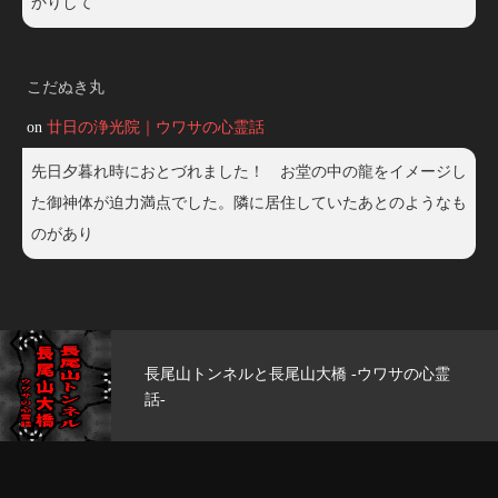
かりして
こだぬき丸
on
廿日の浄光院｜ウワサの心霊話
先日夕暮れ時におとづれました！ お堂の中の龍をイメージし
た御神体が迫力満点でした。隣に居住していたあとのようなも
のがあり
心霊
玄武洞公園 -ウワサの心霊話-