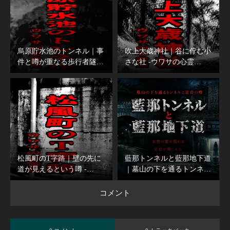
烏原貯水池のトンネル｜事
吹上大歳神社｜谷に佇む小
件と噂が重なる歩行者隧…
さな社 -ウワサの心霊…
松風町のT字路｜壁の先に
藍那トンネルと藍那地下道
道が見えるという噂 -…
｜墓山の下を通るトンネ…
コメント