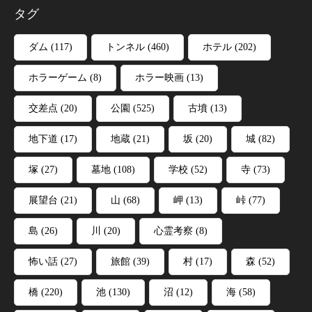
タグ
ダム
(117)
トンネル
(460)
ホテル
(202)
ホラーゲーム
(8)
ホラー映画
(13)
交差点
(20)
公園
(525)
古墳
(13)
地下道
(17)
地蔵
(21)
坂
(20)
城
(82)
塚
(27)
墓地
(108)
学校
(52)
寺
(73)
展望台
(21)
山
(68)
岬
(13)
峠
(77)
島
(26)
川
(20)
心霊考察
(8)
怖い話
(27)
旅館
(39)
村
(17)
森
(52)
橋
(220)
池
(130)
沼
(12)
海
(58)