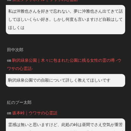
私は沖雅也さんを好きで忘れない。夢に沖雅也さん出てきて話
してほしいくらい好き。しかし何度も言いますけど自殺はして
ほしくは
田中次郎
on
駒沢緑泉公園｜木々に包まれた公園に残る女性の霊の噂 -ウ
ワサの心霊話-
駒沢緑泉公園での自殺について詳しく教えてほしいです
紅のプー太郎
on
坂本峠｜ウワサの心霊話
霊感は無いと思いますけど、此処の峠は昼間でさえ空気が重苦