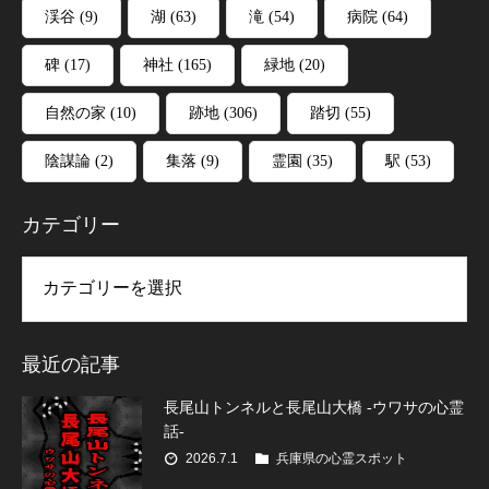
渓谷
(9)
湖
(63)
滝
(54)
病院
(64)
碑
(17)
神社
(165)
緑地
(20)
自然の家
(10)
跡地
(306)
踏切
(55)
陰謀論
(2)
集落
(9)
霊園
(35)
駅
(53)
カテゴリー
リー
最近の記事
長尾山トンネルと長尾山大橋 -ウワサの心霊
話-
2026.7.1
兵庫県の心霊スポット