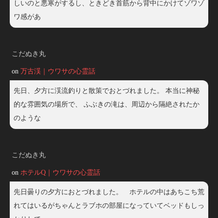
しいのと悪寒がするし、ときどき首筋から背中にかけてゾワゾ
ワ感があ
こだぬき丸
on
万古渓｜ウワサの心霊話
先日、夕方に渓流釣りと散策でおとづれました。 本当に神秘
的な雰囲気の場所で、 ふぶきの滝は、周辺から隔絶されたか
のような
こだぬき丸
on
ホテルQ｜ウワサの心霊話
先日曇りの夕方におとづれました。 ホテルの中はあちこち荒
れてはいるがちゃんとラブホの部屋になっていてベッドもしっ