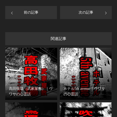
前の記事
次の記事
関連記事
高田牧場（武家屋敷）｜ウ
ホテル5th avenue｜ウワサ
ワサの心霊話
の心霊話