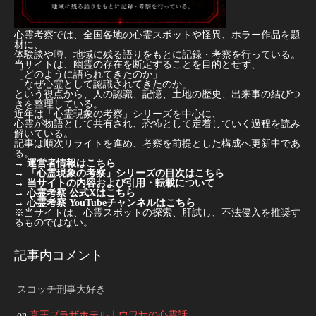
心霊考察では、全国各地の心霊スポットや怪異、ホラー作品を題
材に、
体験談や噂、地域に残る語りをもとに記録・考察を行っている。
当サイトは、幽霊の存在を断定することを目的とせず、
「どのように語られてきたのか」
「なぜ心霊として認識されてきたのか」
という視点から、人の認識、記憶、土地の歴史、出来事の結びつ
きを整理している。
近年は「心霊現象の考察」シリーズを中心に、
心霊が物語として共有され、恐怖として定着していく過程を読み
解いている。
記事は順次リライトを進め、考察を前提とした構成へ更新中であ
る。
→
運営者情報はこちら
→
「心霊現象の考察」シリーズの目次はこちら
→
当サイトの内容および引用・転載について
→
心霊考察 公式Xはこちら
→
心霊考察 YouTubeチャンネルはこちら
※当サイトは、心霊スポットの探索、肝試し、不法侵入を推奨す
るものではない。
記事内コメント
スコッチ刑事大好き
on
京王プラザホテル｜ウワサの心霊話