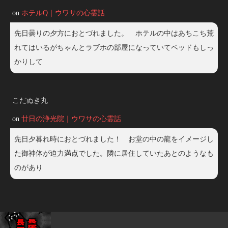
on
ホテルQ｜ウワサの心霊話
先日曇りの夕方におとづれました。 ホテルの中はあちこち荒
れてはいるがちゃんとラブホの部屋になっていてベッドもしっ
かりして
こだぬき丸
on
廿日の浄光院｜ウワサの心霊話
先日夕暮れ時におとづれました！ お堂の中の龍をイメージし
た御神体が迫力満点でした。隣に居住していたあとのようなも
のがあり