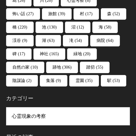
島
(26)
川
(20)
心霊考察
(8)
怖い話
(27)
旅館
(39)
村
(17)
森
(52)
橋
(220)
池
(130)
沼
(12)
海
(58)
渓谷
(9)
湖
(63)
滝
(54)
病院
(64)
碑
(17)
神社
(165)
緑地
(20)
自然の家
(10)
跡地
(306)
踏切
(55)
陰謀論
(2)
集落
(9)
霊園
(35)
駅
(53)
カテゴリー
リー