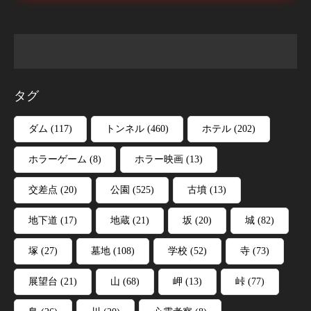
タグ
ダム
(117)
トンネル
(460)
ホテル
(202)
ホラーゲーム
(8)
ホラー映画
(13)
交差点
(20)
公園
(525)
古墳
(13)
地下道
(17)
地蔵
(21)
坂
(20)
城
(82)
塚
(27)
墓地
(108)
学校
(52)
寺
(73)
展望台
(21)
山
(68)
岬
(13)
峠
(77)