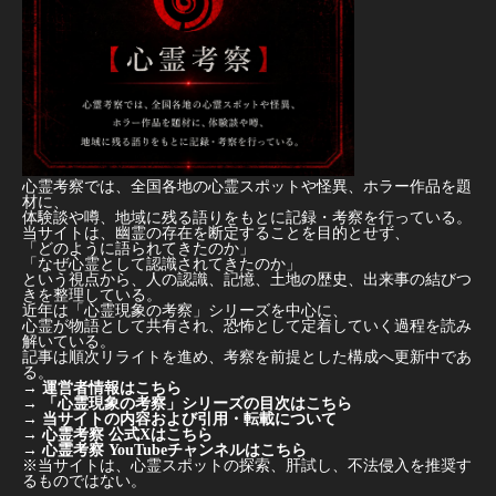
心霊考察では、全国各地の心霊スポットや怪異、ホラー作品を題
材に、
体験談や噂、地域に残る語りをもとに記録・考察を行っている。
当サイトは、幽霊の存在を断定することを目的とせず、
「どのように語られてきたのか」
「なぜ心霊として認識されてきたのか」
という視点から、人の認識、記憶、土地の歴史、出来事の結びつ
きを整理している。
近年は「心霊現象の考察」シリーズを中心に、
心霊が物語として共有され、恐怖として定着していく過程を読み
解いている。
記事は順次リライトを進め、考察を前提とした構成へ更新中であ
る。
→
運営者情報はこちら
→
「心霊現象の考察」シリーズの目次はこちら
→
当サイトの内容および引用・転載について
→
心霊考察 公式Xはこちら
→
心霊考察 YouTubeチャンネルはこちら
※当サイトは、心霊スポットの探索、肝試し、不法侵入を推奨す
るものではない。