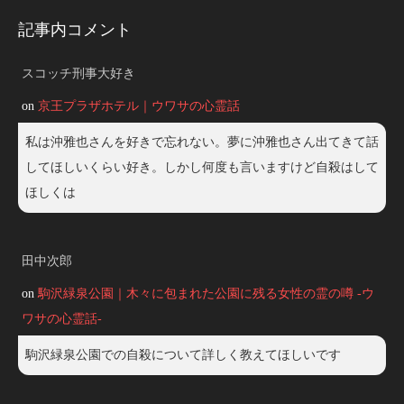
記事内コメント
スコッチ刑事大好き
on
京王プラザホテル｜ウワサの心霊話
私は沖雅也さんを好きで忘れない。夢に沖雅也さん出てきて話
してほしいくらい好き。しかし何度も言いますけど自殺はして
ほしくは
田中次郎
on
駒沢緑泉公園｜木々に包まれた公園に残る女性の霊の噂 -ウ
ワサの心霊話-
駒沢緑泉公園での自殺について詳しく教えてほしいです