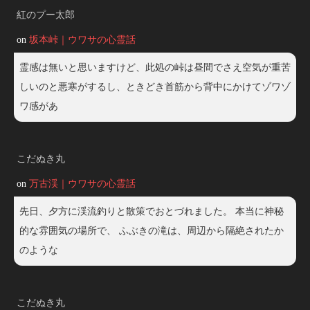
紅のプー太郎
on
坂本峠｜ウワサの心霊話
霊感は無いと思いますけど、此処の峠は昼間でさえ空気が重苦
しいのと悪寒がするし、ときどき首筋から背中にかけてゾワゾ
ワ感があ
こだぬき丸
on
万古渓｜ウワサの心霊話
先日、夕方に渓流釣りと散策でおとづれました。 本当に神秘
的な雰囲気の場所で、 ふぶきの滝は、周辺から隔絶されたか
のような
こだぬき丸