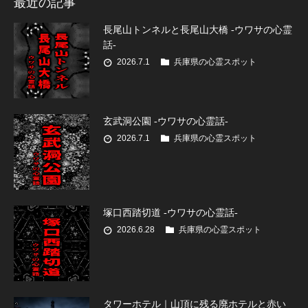
最近の記事
長尾山トンネルと長尾山大橋 -ウワサの心霊
話-
2026.7.1
兵庫県の心霊スポット
玄武洞公園 -ウワサの心霊話-
2026.7.1
兵庫県の心霊スポット
塚口西踏切道 -ウワサの心霊話-
2026.6.28
兵庫県の心霊スポット
タワーホテル｜山頂に残る廃ホテルと赤い