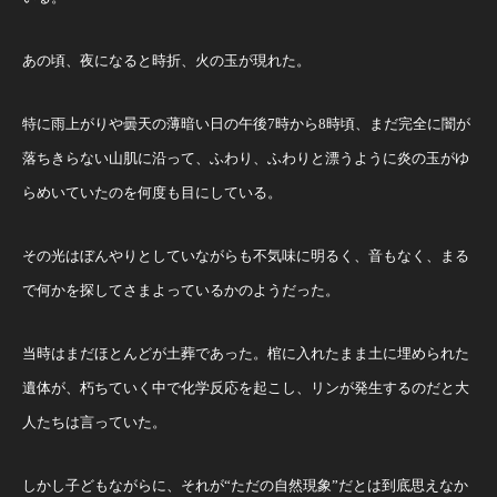
あの頃、夜になると時折、火の玉が現れた。
特に雨上がりや曇天の薄暗い日の午後7時から8時頃、まだ完全に闇が
落ちきらない山肌に沿って、ふわり、ふわりと漂うように炎の玉がゆ
らめいていたのを何度も目にしている。
その光はぼんやりとしていながらも不気味に明るく、音もなく、まる
で何かを探してさまよっているかのようだった。
当時はまだほとんどが土葬であった。棺に入れたまま土に埋められた
遺体が、朽ちていく中で化学反応を起こし、リンが発生するのだと大
人たちは言っていた。
しかし子どもながらに、それが“ただの自然現象”だとは到底思えなか