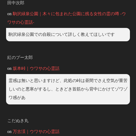
田中次郎
on
駒沢緑泉公園｜木々に包まれた公園に残る女性の霊の噂 -ウ
ワサの心霊話-
駒沢緑泉公園での自殺について詳しく教えてほしいです
紅のプー太郎
on
坂本峠｜ウワサの心霊話
霊感は無いと思いますけど、此処の峠は昼間でさえ空気が重苦
しいのと悪寒がするし、ときどき首筋から背中にかけてゾワゾ
ワ感があ
こだぬき丸
on
万古渓｜ウワサの心霊話