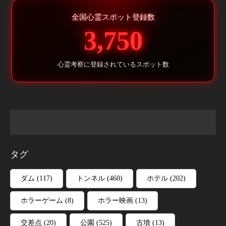
全国心霊スポット登録数
3,750
心霊考察に登録されているスポット数
タグ
ダム
(117)
トンネル
(460)
ホテル
(202)
ホラーゲーム
(8)
ホラー映画
(13)
交差点
(20)
公園
(525)
古墳
(13)