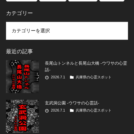
カテゴリー
リー
最近の記事
長尾山トンネルと長尾山大橋 -ウワサの心霊
話-
2026.7.1
兵庫県の心霊スポット
玄武洞公園 -ウワサの心霊話-
2026.7.1
兵庫県の心霊スポット