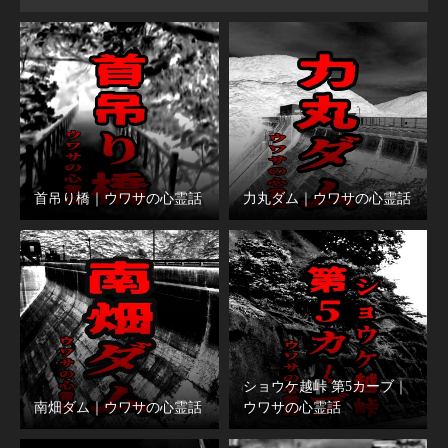
首吊り橋｜ウワサの心霊話
力丸ダム｜ウワサの心霊話
ショウケ越峠 第5カーブ｜
南畑ダム｜ウワサの心霊話
ウワサの心霊話