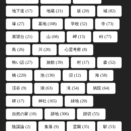
地下道
(17)
地蔵
(21)
坂
(20)
城
(82)
塚
(27)
墓地
(108)
学校
(52)
寺
(73)
展望台
(21)
山
(68)
岬
(13)
峠
(77)
島
(26)
川
(20)
心霊考察
(8)
怖い話
(27)
旅館
(39)
村
(17)
森
(52)
橋
(220)
池
(130)
沼
(12)
海
(58)
渓谷
(9)
湖
(63)
滝
(54)
病院
(64)
碑
(17)
神社
(165)
緑地
(20)
自然の家
(10)
跡地
(306)
踏切
(55)
陰謀論
(2)
集落
(9)
霊園
(35)
駅
(53)