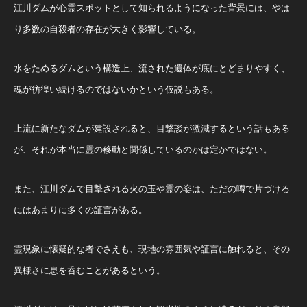
江川ダムが心霊スポットとして知られるようになった背景には、やは
り多数の自殺者の存在が大きく影響している。
水をためるダムという構造上、流された遺体が底にとどまりやすく、
魂が彷徨い続けるのではないかという仮説もある。
上流に新たなダムが建設されると、目撃談が激減するという話もある
が、それが本当に霊の移動と関係しているのかは定かではない。
また、江川ダムで目撃される火の玉や霊の姿は、ただの噂で片づける
にはあまりに多くの証言がある。
霊現象に懐疑的な者でさえも、現地の雰囲気や証言に触れると、その
異様さに息を呑むことがあるという。