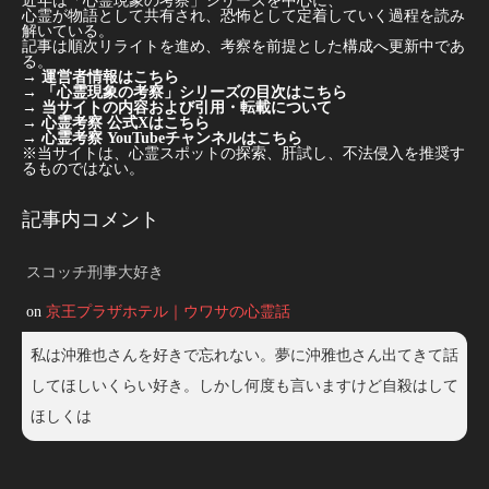
近年は「心霊現象の考察」シリーズを中心に、
心霊が物語として共有され、恐怖として定着していく過程を読み
解いている。
記事は順次リライトを進め、考察を前提とした構成へ更新中であ
る。
→
運営者情報はこちら
→
「心霊現象の考察」シリーズの目次はこちら
→
当サイトの内容および引用・転載について
→
心霊考察 公式Xはこちら
→
心霊考察 YouTubeチャンネルはこちら
※当サイトは、心霊スポットの探索、肝試し、不法侵入を推奨す
るものではない。
記事内コメント
スコッチ刑事大好き
on
京王プラザホテル｜ウワサの心霊話
私は沖雅也さんを好きで忘れない。夢に沖雅也さん出てきて話
してほしいくらい好き。しかし何度も言いますけど自殺はして
ほしくは