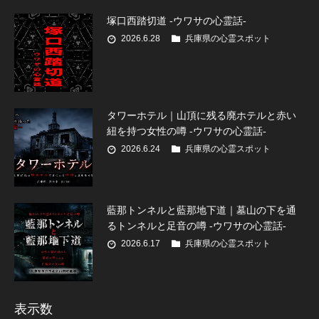
塚口西踏切道 -ウワサの心霊話-
2026.6.28
兵庫県の心霊スポット
タワーホテル｜山頂に残る廃ホテルと赤い
紐を持つ女性の噂 -ウワサの心霊話-
2026.6.24
兵庫県の心霊スポット
藍那トンネルと藍那地下道｜墓山の下を通
るトンネルと足音の噂 -ウワサの心霊話-
2026.6.17
兵庫県の心霊スポット
表示数