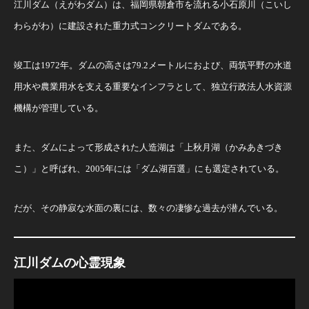
江川ダム（えがわダム）は、福岡県朝倉市を流れる小石原川（こいし
わらがわ）に建設された重力式コンクリートダムである。
竣工は1972年。ダムの高さは79.2メートルにおよび、両筑平野の水道
用水や農業用水を支える重要なインフラとして、独立行政法人水資源
機構が管理している。
また、ダムによって形成された人造湖は「上秋月湖（かみあきづき
こ）」と呼ばれ、2005年には「ダム湖百選」にも選定されている。
だが、その静寂な水面の裏には、数々の凄惨な過去が潜んでいる。
江川ダムの心霊現象