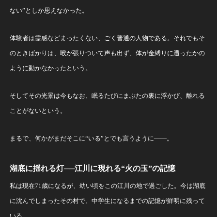
ない”としか思えなかった。
体験者は霊感などまったくない、ごく普通の人物である。それでもそ
のときばかりは、喉が張りついて声も出ず、体が金縛りに遭ったかの
ように動かなかったという。
そしてその光景は今もなお、眠るたびにまぶたの裏に浮かび、離れる
ことがないという。
まるで、何かがまだそこに“いる”とでも言うように――。
湖底に揺れる灯──江川に現れる“火の玉”の記憶
私は現在71歳になるが、幼い頃をこの江川の地で過ごした。今は湖底
に沈んでしまったその村で、中学生になるまでの記憶が鮮明に残って
いる。