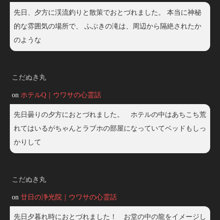
先日、夕方に渓流釣りと散策でおとづれました。 本当に神秘
的な雰囲気の場所で、 ふぶきの滝は、周辺から隔絶されたか
のような
こだぬき丸
on
ホテルQ｜ウワサの心霊話
先日曇りの夕方におとづれました。 ホテルの中はあちこち荒
れてはいるがちゃんとラブホの部屋になっていてベッドもしっ
かりして
こだぬき丸
on
廿日の浄光院｜ウワサの心霊話
先日夕暮れ時におとづれました！ お堂の中の龍をイメージし