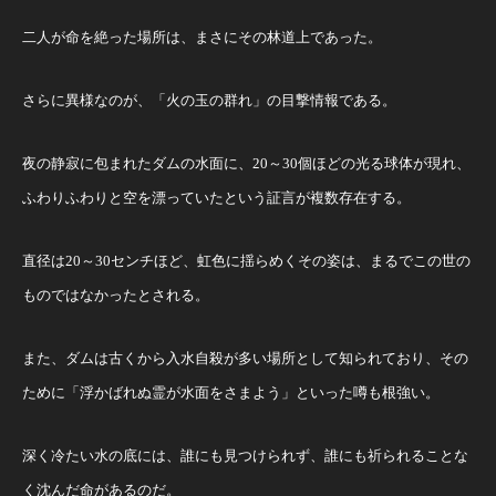
二人が命を絶った場所は、まさにその林道上であった。
さらに異様なのが、「火の玉の群れ」の目撃情報である。
夜の静寂に包まれたダムの水面に、20～30個ほどの光る球体が現れ、
ふわりふわりと空を漂っていたという証言が複数存在する。
直径は20～30センチほど、虹色に揺らめくその姿は、まるでこの世の
ものではなかったとされる。
また、ダムは古くから入水自殺が多い場所として知られており、その
ために「浮かばれぬ霊が水面をさまよう」といった噂も根強い。
深く冷たい水の底には、誰にも見つけられず、誰にも祈られることな
く沈んだ命があるのだ。