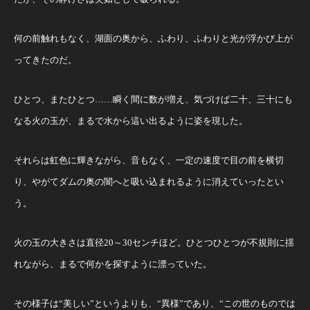
何の前触れもなく、湖面の奥から、ふわり、ふわりと光が浮かび上が
ってきたのだ。
ひとつ、またひとつ……瞬く間に数が増え、気づけば二十、三十にも
なる火の玉が、まるで水から這い出るように姿を現した。
それらは虹色に輝きながら、音もなく、一定の速度で目の前を横切
り、やがてダムの奥の闇へと吸い込まれるように消えていったとい
う。
火の玉の大きさは直径20～30センチほど。ひとつひとつが不規則に揺
れながら、まるで何かを探すように漂っていた。
その様子は“美しい”というよりも、“異様”であり、“この世のものでは