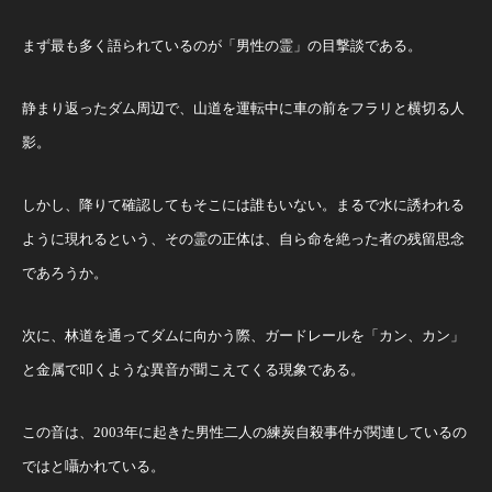
まず最も多く語られているのが「男性の霊」の目撃談である。
静まり返ったダム周辺で、山道を運転中に車の前をフラリと横切る人
影。
しかし、降りて確認してもそこには誰もいない。まるで水に誘われる
ように現れるという、その霊の正体は、自ら命を絶った者の残留思念
であろうか。
次に、林道を通ってダムに向かう際、ガードレールを「カン、カン」
と金属で叩くような異音が聞こえてくる現象である。
この音は、2003年に起きた男性二人の練炭自殺事件が関連しているの
ではと囁かれている。