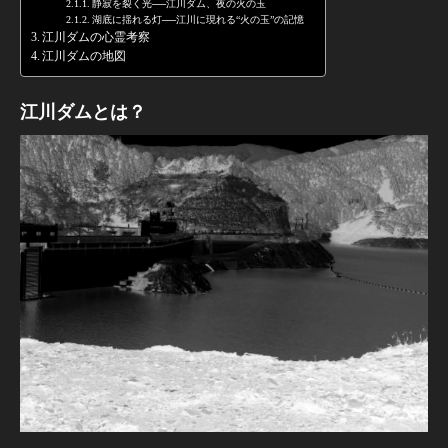
静寂を裂く光──江川ダム、夜の火の玉
湖底に揺れる灯──江川に現れる“火の玉”の記憶
江川ダムの心霊考察
江川ダムの地図
江川ダムとは？