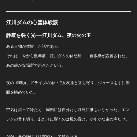
江川ダムの心霊体験談
静寂を裂く光──江川ダム、夜の火の玉
ある人物が体験した話である。
それは、今から数年前、江川ダムの休憩所――自販機が設置された、
あの静かな場所で起きたという。
夜の10時頃、ドライブの途中で女友達と立ち寄り、ジュースを手に湖
面を眺めていた。
空気は湿って冷たく、周囲には自分たち以外に誰もいなかった。エン
ジンの音も切り、あたりに響くのは風の音と、かすかな虫の声だけ。
だが、その静けさは突如として破られる。