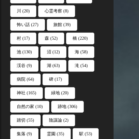
川
(20)
心霊考察
(8)
怖い話
(27)
旅館
(39)
村
(17)
森
(52)
橋
(220)
池
(130)
沼
(12)
海
(58)
渓谷
(9)
湖
(63)
滝
(54)
病院
(64)
碑
(17)
神社
(165)
緑地
(20)
自然の家
(10)
跡地
(306)
踏切
(55)
陰謀論
(2)
集落
(9)
霊園
(35)
駅
(53)