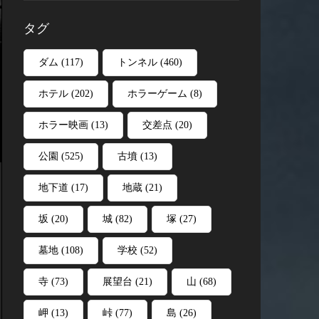
タグ
ダム
(117)
トンネル
(460)
ホテル
(202)
ホラーゲーム
(8)
ホラー映画
(13)
交差点
(20)
公園
(525)
古墳
(13)
地下道
(17)
地蔵
(21)
坂
(20)
城
(82)
塚
(27)
墓地
(108)
学校
(52)
寺
(73)
展望台
(21)
山
(68)
岬
(13)
峠
(77)
島
(26)