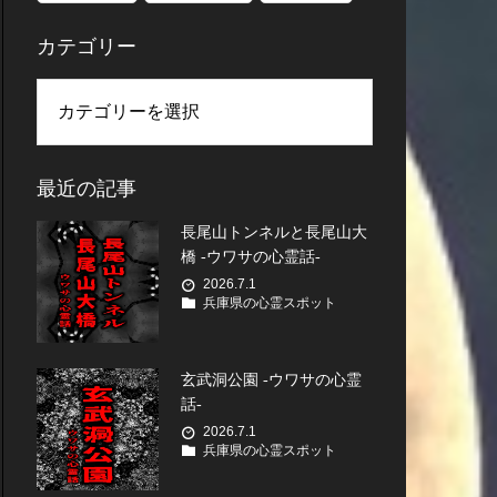
カテゴリー
最近の記事
長尾山トンネルと長尾山大
橋 -ウワサの心霊話-
2026.7.1
兵庫県の心霊スポット
玄武洞公園 -ウワサの心霊
話-
2026.7.1
兵庫県の心霊スポット