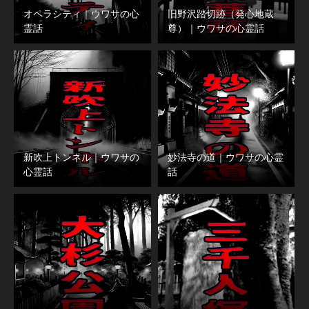
オペラシティ｜ウワサの心
旧野沢踏切跡（発心地蔵
霊話
尊）｜ウワサの心霊話
新吹上トンネル｜ウワサの
妙法寺の道｜ウワサの心霊
心霊話
話