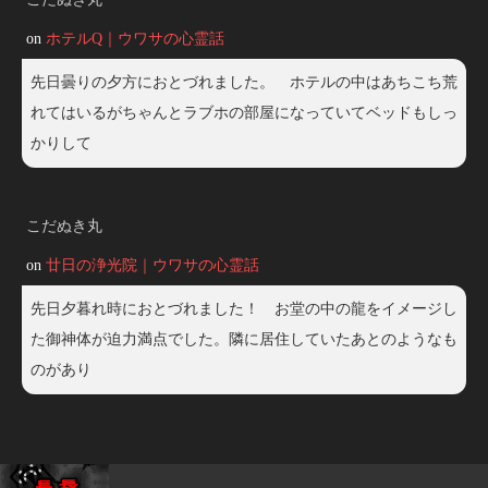
on
ホテルQ｜ウワサの心霊話
先日曇りの夕方におとづれました。 ホテルの中はあちこち荒
れてはいるがちゃんとラブホの部屋になっていてベッドもしっ
かりして
こだぬき丸
on
廿日の浄光院｜ウワサの心霊話
先日夕暮れ時におとづれました！ お堂の中の龍をイメージし
た御神体が迫力満点でした。隣に居住していたあとのようなも
のがあり