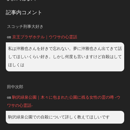
記事内コメント
スコッチ刑事大好き
on
京王プラザホテル｜ウワサの心霊話
私は沖雅也さんを好きで忘れない。夢に沖雅也さん出てきて話
してほしいくらい好き。しかし何度も言いますけど自殺はして
ほしくは
田中次郎
on
駒沢緑泉公園｜木々に包まれた公園に残る女性の霊の噂 -ウ
ワサの心霊話-
駒沢緑泉公園での自殺について詳しく教えてほしいです