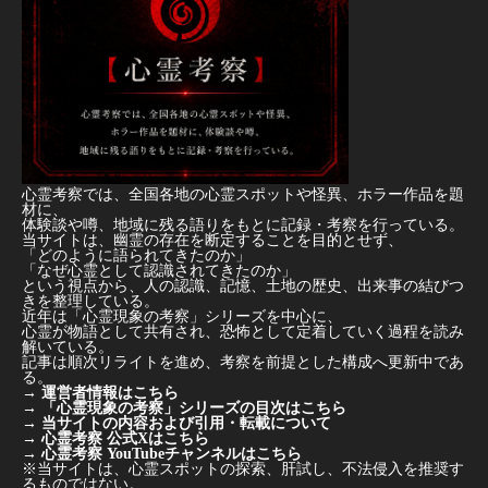
心霊考察では、全国各地の心霊スポットや怪異、ホラー作品を題
材に、
体験談や噂、地域に残る語りをもとに記録・考察を行っている。
当サイトは、幽霊の存在を断定することを目的とせず、
「どのように語られてきたのか」
「なぜ心霊として認識されてきたのか」
という視点から、人の認識、記憶、土地の歴史、出来事の結びつ
きを整理している。
近年は「心霊現象の考察」シリーズを中心に、
心霊が物語として共有され、恐怖として定着していく過程を読み
解いている。
記事は順次リライトを進め、考察を前提とした構成へ更新中であ
る。
→
運営者情報はこちら
→
「心霊現象の考察」シリーズの目次はこちら
→
当サイトの内容および引用・転載について
→
心霊考察 公式Xはこちら
→
心霊考察 YouTubeチャンネルはこちら
※当サイトは、心霊スポットの探索、肝試し、不法侵入を推奨す
るものではない。