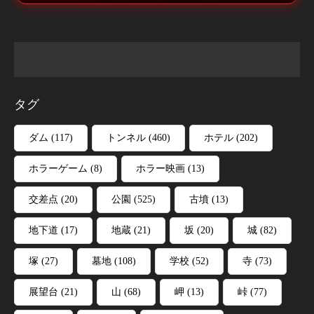
タグ
ダム
(117)
トンネル
(460)
ホテル
(202)
ホラーゲーム
(8)
ホラー映画
(13)
交差点
(20)
公園
(525)
古墳
(13)
地下道
(17)
地蔵
(21)
坂
(20)
城
(82)
塚
(27)
墓地
(108)
学校
(52)
寺
(73)
展望台
(21)
山
(68)
岬
(13)
峠
(77)