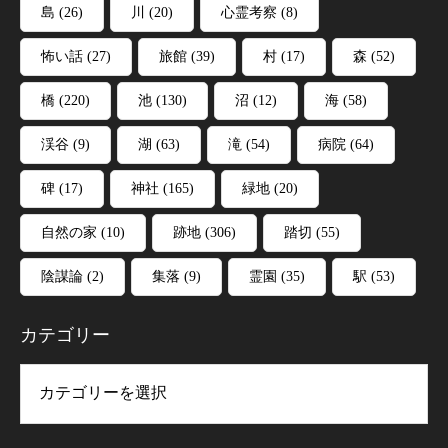
島
(26)
川
(20)
心霊考察
(8)
怖い話
(27)
旅館
(39)
村
(17)
森
(52)
橋
(220)
池
(130)
沼
(12)
海
(58)
渓谷
(9)
湖
(63)
滝
(54)
病院
(64)
碑
(17)
神社
(165)
緑地
(20)
自然の家
(10)
跡地
(306)
踏切
(55)
陰謀論
(2)
集落
(9)
霊園
(35)
駅
(53)
カテゴリー
リー