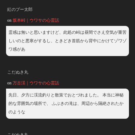
紅のプー太郎
on
坂本峠｜ウワサの心霊話
霊感は無いと思いますけど、此処の峠は昼間でさえ空気が重苦
しいのと悪寒がするし、ときどき首筋から背中にかけてゾワゾ
ワ感があ
こだぬき丸
on
万古渓｜ウワサの心霊話
先日、夕方に渓流釣りと散策でおとづれました。 本当に神秘
的な雰囲気の場所で、 ふぶきの滝は、周辺から隔絶されたか
のような
こだぬき丸