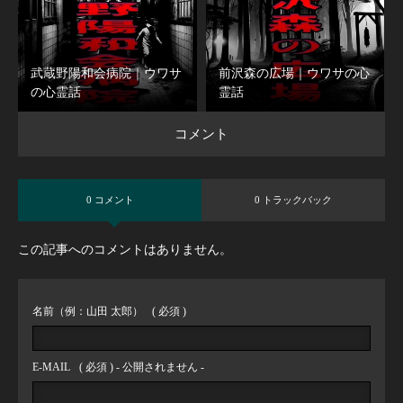
武蔵野陽和会病院｜ウワサ
前沢森の広場｜ウワサの心
の心霊話
霊話
コメント
0 コメント
0 トラックバック
この記事へのコメントはありません。
名前（例：山田 太郎）
( 必須 )
E-MAIL
( 必須 ) - 公開されません -