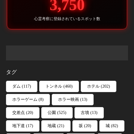
3,750
心霊考察に登録されているスポット数
タグ
ダム
(117)
トンネル
(460)
ホテル
(202)
ホラーゲーム
(8)
ホラー映画
(13)
交差点
(20)
公園
(525)
古墳
(13)
地下道
(17)
地蔵
(21)
坂
(20)
城
(82)