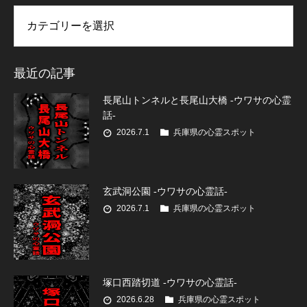
リー
最近の記事
長尾山トンネルと長尾山大橋 -ウワサの心霊
話-
2026.7.1
兵庫県の心霊スポット
玄武洞公園 -ウワサの心霊話-
2026.7.1
兵庫県の心霊スポット
塚口西踏切道 -ウワサの心霊話-
2026.6.28
兵庫県の心霊スポット