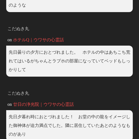
のような
こだぬき丸
on
ホテルQ｜ウワサの心霊話
先日曇りの夕方におとづれました。 ホテルの中はあちこち荒
れてはいるがちゃんとラブホの部屋になっていてベッドもしっ
かりして
こだぬき丸
on
廿日の浄光院｜ウワサの心霊話
先日夕暮れ時におとづれました！ お堂の中の龍をイメージし
た御神体が迫力満点でした。隣に居住していたあとのようなも
のがあり