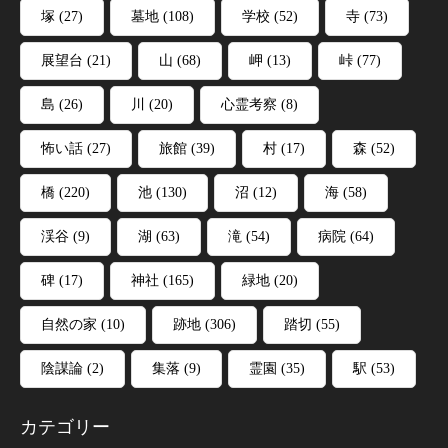
塚
(27)
墓地
(108)
学校
(52)
寺
(73)
展望台
(21)
山
(68)
岬
(13)
峠
(77)
島
(26)
川
(20)
心霊考察
(8)
怖い話
(27)
旅館
(39)
村
(17)
森
(52)
橋
(220)
池
(130)
沼
(12)
海
(58)
渓谷
(9)
湖
(63)
滝
(54)
病院
(64)
碑
(17)
神社
(165)
緑地
(20)
自然の家
(10)
跡地
(306)
踏切
(55)
陰謀論
(2)
集落
(9)
霊園
(35)
駅
(53)
カテゴリー