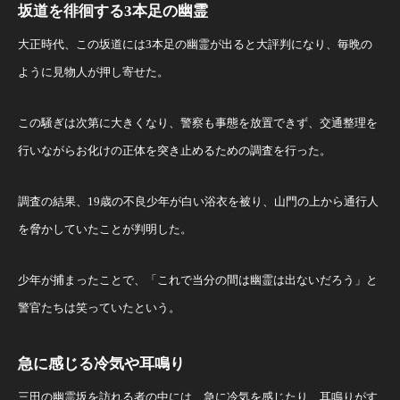
坂道を徘徊する3本足の幽霊
大正時代、この坂道には3本足の幽霊が出ると大評判になり、毎晩の
ように見物人が押し寄せた。
この騒ぎは次第に大きくなり、警察も事態を放置できず、交通整理を
行いながらお化けの正体を突き止めるための調査を行った。
調査の結果、19歳の不良少年が白い浴衣を被り、山門の上から通行人
を脅かしていたことが判明した。
少年が捕まったことで、「これで当分の間は幽霊は出ないだろう」と
警官たちは笑っていたという。
急に感じる冷気や耳鳴り
三田の幽霊坂を訪れる者の中には、急に冷気を感じたり、耳鳴りがす