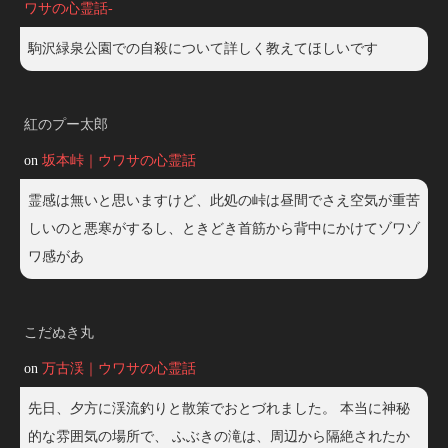
ワサの心霊話-
駒沢緑泉公園での自殺について詳しく教えてほしいです
紅のプー太郎
on
坂本峠｜ウワサの心霊話
霊感は無いと思いますけど、此処の峠は昼間でさえ空気が重苦
しいのと悪寒がするし、ときどき首筋から背中にかけてゾワゾ
ワ感があ
こだぬき丸
on
万古渓｜ウワサの心霊話
先日、夕方に渓流釣りと散策でおとづれました。 本当に神秘
的な雰囲気の場所で、 ふぶきの滝は、周辺から隔絶されたか