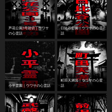
芦花公園3号踏切｜ウワサ
日比谷公園｜ウワサの心霊
の心霊話
話
町田天満宮｜ウワサの心霊
小平霊園｜ウワサの心霊話
話