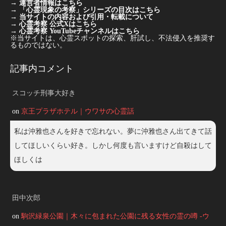
→
運営者情報はこちら
→
「心霊現象の考察」シリーズの目次はこちら
→
当サイトの内容および引用・転載について
→
心霊考察 公式Xはこちら
→
心霊考察 YouTubeチャンネルはこちら
※当サイトは、心霊スポットの探索、肝試し、不法侵入を推奨す
るものではない。
記事内コメント
スコッチ刑事大好き
on
京王プラザホテル｜ウワサの心霊話
私は沖雅也さんを好きで忘れない。夢に沖雅也さん出てきて話
してほしいくらい好き。しかし何度も言いますけど自殺はして
ほしくは
田中次郎
on
駒沢緑泉公園｜木々に包まれた公園に残る女性の霊の噂 -ウ