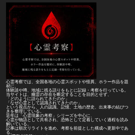
心霊考察では、全国各地の心霊スポットや怪異、ホラー作品を題
材に、
体験談や噂、地域に残る語りをもとに記録・考察を行っている。
当サイトは、幽霊の存在を断定することを目的とせず、
「どのように語られてきたのか」
「なぜ心霊として認識されてきたのか」
という視点から、人の認識、記憶、土地の歴史、出来事の結びつ
きを整理している。
近年は「心霊現象の考察」シリーズを中心に、
心霊が物語として共有され、恐怖として定着していく過程を読み
解いている。
記事は順次リライトを進め、考察を前提とした構成へ更新中であ
る。