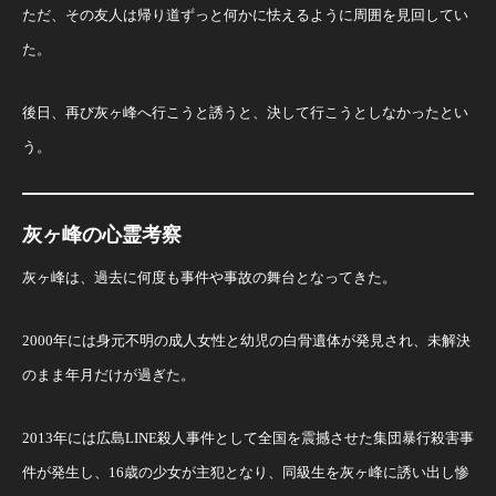
ただ、その友人は帰り道ずっと何かに怯えるように周囲を見回してい
た。
後日、再び灰ヶ峰へ行こうと誘うと、決して行こうとしなかったとい
う。
灰ヶ峰の心霊考察
灰ヶ峰は、過去に何度も事件や事故の舞台となってきた。
2000年には身元不明の成人女性と幼児の白骨遺体が発見され、未解決
のまま年月だけが過ぎた。
2013年には広島LINE殺人事件として全国を震撼させた集団暴行殺害事
件が発生し、16歳の少女が主犯となり、同級生を灰ヶ峰に誘い出し惨