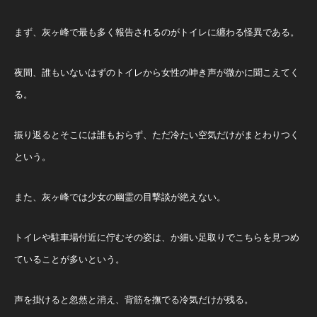
まず、灰ヶ峰で最も多く報告されるのがトイレに纏わる怪異である。
夜間、誰もいないはずのトイレから女性の呻き声が微かに聞こえてく
る。
振り返るとそこには誰もおらず、ただ冷たい空気だけがまとわりつく
という。
また、灰ヶ峰では少女の幽霊の目撃談が絶えない。
トイレや駐車場付近に佇むその姿は、か細い足取りでこちらを見つめ
ていることが多いという。
声を掛けると忽然と消え、背筋を撫でる冷気だけが残る。