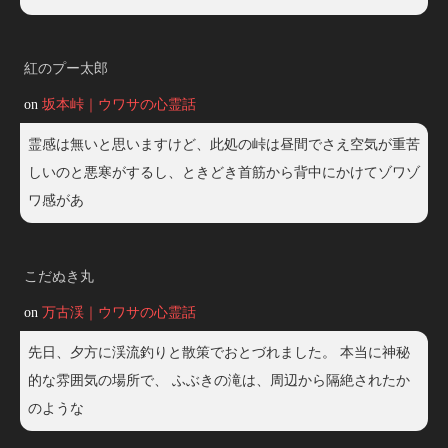
紅のプー太郎
on
坂本峠｜ウワサの心霊話
霊感は無いと思いますけど、此処の峠は昼間でさえ空気が重苦
しいのと悪寒がするし、ときどき首筋から背中にかけてゾワゾ
ワ感があ
こだぬき丸
on
万古渓｜ウワサの心霊話
先日、夕方に渓流釣りと散策でおとづれました。 本当に神秘
的な雰囲気の場所で、 ふぶきの滝は、周辺から隔絶されたか
のような