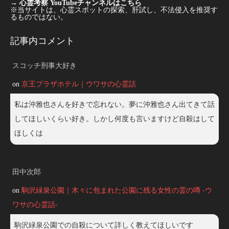
→
心霊考察 YouTubeチャンネルはこちら
※当サイトは、心霊スポットの探索、肝試し、不法侵入を推奨す
るものではない。
記事内コメント
スコッチ刑事大好き
on
京王プラザホテル｜ウワサの心霊話
私は沖雅也さんを好きで忘れない。夢に沖雅也さん出てきて話
してほしいくらい好き。しかし何度も言いますけど自殺はして
ほしくは
田中次郎
on
駒沢緑泉公園｜木々に包まれた公園に残る女性の霊の噂 -ウ
ワサの心霊話-
駒沢緑泉公園での自殺について詳しく教えてほしいです