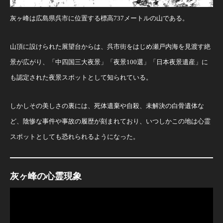
灰ヶ峰は広島県呉市に位置する標高737メートルの山である。
山頂に設けられた展望台からは、呉市街をはじめ瀬戸内海を見渡す絶
景が広がり、「中四国三大夜景」「夜景100選」「日本夜景遺産」に
も認定された夜景スポットとして知られている。
しかしその美しさの裏には、死体遺棄や自殺、未解決の白骨遺体な
ど、陰惨な事件や事故の履歴が刻まれており、いつしかこの地は心霊
スポットとしても恐れられるようになった。
灰ヶ峰の心霊現象