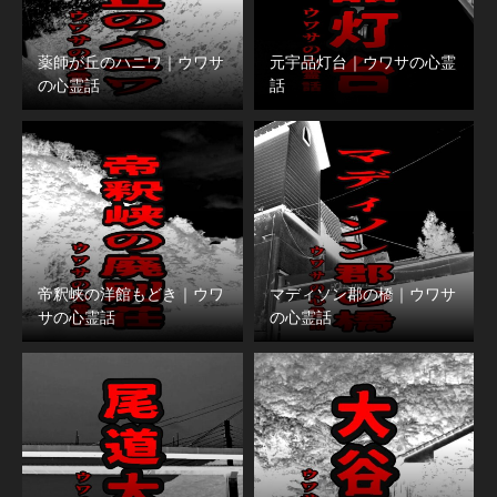
薬師が丘のハニワ｜ウワサ
元宇品灯台｜ウワサの心霊
の心霊話
話
帝釈峡の洋館もどき｜ウワ
マディソン郡の橋｜ウワサ
サの心霊話
の心霊話