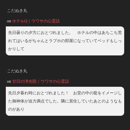
こだぬき丸
on
ホテルQ｜ウワサの心霊話
先日曇りの夕方におとづれました。 ホテルの中はあちこち荒
れてはいるがちゃんとラブホの部屋になっていてベッドもしっ
かりして
こだぬき丸
on
廿日の浄光院｜ウワサの心霊話
先日夕暮れ時におとづれました！ お堂の中の龍をイメージし
た御神体が迫力満点でした。隣に居住していたあとのようなも
のがあり