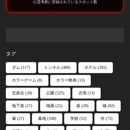
心霊考察に登録されているスポット数
タグ
ダム
(117)
トンネル
(460)
ホテル
(202)
ホラーゲーム
(8)
ホラー映画
(13)
交差点
(20)
公園
(525)
古墳
(13)
地下道
(17)
地蔵
(21)
坂
(20)
城
(82)
塚
(27)
墓地
(108)
学校
(52)
寺
(73)