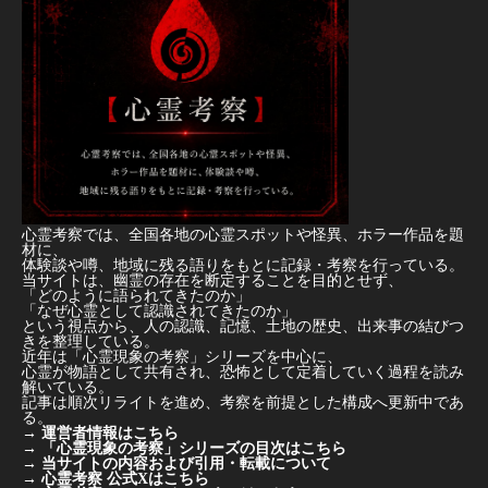
心霊考察では、全国各地の心霊スポットや怪異、ホラー作品を題
材に、
体験談や噂、地域に残る語りをもとに記録・考察を行っている。
当サイトは、幽霊の存在を断定することを目的とせず、
「どのように語られてきたのか」
「なぜ心霊として認識されてきたのか」
という視点から、人の認識、記憶、土地の歴史、出来事の結びつ
きを整理している。
近年は「心霊現象の考察」シリーズを中心に、
心霊が物語として共有され、恐怖として定着していく過程を読み
解いている。
記事は順次リライトを進め、考察を前提とした構成へ更新中であ
る。
→
運営者情報はこちら
→
「心霊現象の考察」シリーズの目次はこちら
→
当サイトの内容および引用・転載について
→
心霊考察 公式Xはこちら