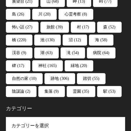
展望台
(21)
山
(68)
岬
(13)
峠
(77)
島
(26)
川
(20)
心霊考察
(8)
怖い話
(27)
旅館
(39)
村
(17)
森
(52)
橋
(220)
池
(130)
沼
(12)
海
(58)
渓谷
(9)
湖
(63)
滝
(54)
病院
(64)
碑
(17)
神社
(165)
緑地
(20)
自然の家
(10)
跡地
(306)
踏切
(55)
陰謀論
(2)
集落
(9)
霊園
(35)
駅
(53)
カテゴリー
リー