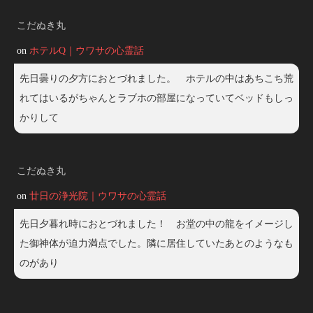
こだぬき丸
on
ホテルQ｜ウワサの心霊話
先日曇りの夕方におとづれました。 ホテルの中はあちこち荒
れてはいるがちゃんとラブホの部屋になっていてベッドもしっ
かりして
こだぬき丸
on
廿日の浄光院｜ウワサの心霊話
先日夕暮れ時におとづれました！ お堂の中の龍をイメージし
た御神体が迫力満点でした。隣に居住していたあとのようなも
のがあり