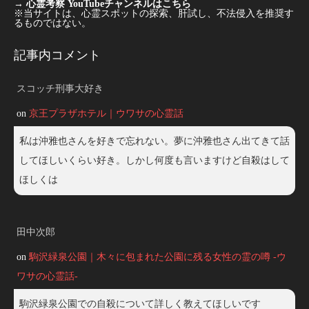
→
心霊考察 YouTubeチャンネルはこちら
※当サイトは、心霊スポットの探索、肝試し、不法侵入を推奨す
るものではない。
記事内コメント
スコッチ刑事大好き
on
京王プラザホテル｜ウワサの心霊話
私は沖雅也さんを好きで忘れない。夢に沖雅也さん出てきて話
してほしいくらい好き。しかし何度も言いますけど自殺はして
ほしくは
田中次郎
on
駒沢緑泉公園｜木々に包まれた公園に残る女性の霊の噂 -ウ
ワサの心霊話-
駒沢緑泉公園での自殺について詳しく教えてほしいです