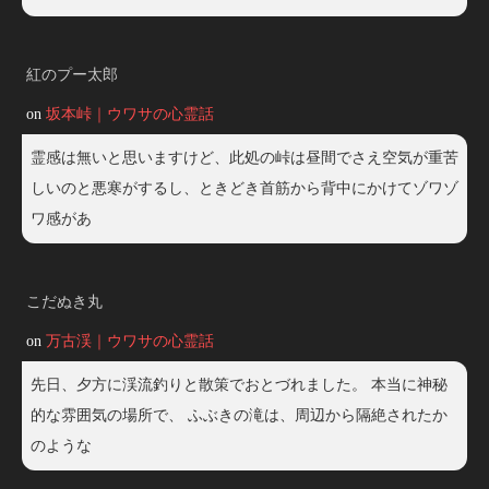
紅のプー太郎
on
坂本峠｜ウワサの心霊話
霊感は無いと思いますけど、此処の峠は昼間でさえ空気が重苦
しいのと悪寒がするし、ときどき首筋から背中にかけてゾワゾ
ワ感があ
こだぬき丸
on
万古渓｜ウワサの心霊話
先日、夕方に渓流釣りと散策でおとづれました。 本当に神秘
的な雰囲気の場所で、 ふぶきの滝は、周辺から隔絶されたか
のような