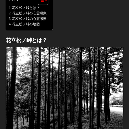
花立松ノ峠とは？
花立松ノ峠の心霊現象
花立松ノ峠の心霊考察
花立松ノ峠の地図
花立松ノ峠とは？