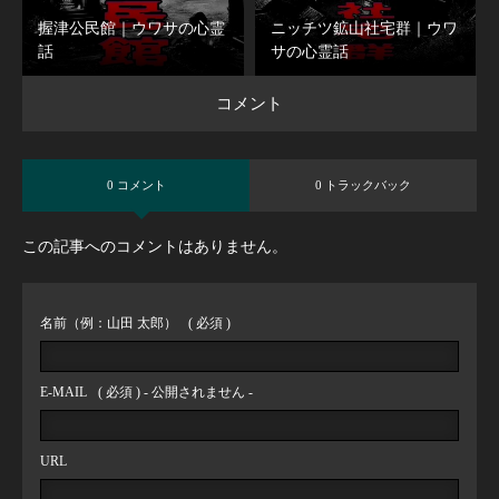
握津公民館｜ウワサの心霊
ニッチツ鉱山社宅群｜ウワ
話
サの心霊話
コメント
0 コメント
0 トラックバック
この記事へのコメントはありません。
名前（例：山田 太郎）
( 必須 )
E-MAIL
( 必須 ) - 公開されません -
URL