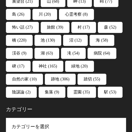
展望台
(21)
山
(68)
岬
(13)
峠
(77)
島
(26)
川
(20)
心霊考察
(8)
怖い話
(27)
旅館
(39)
村
(17)
森
(52)
橋
(220)
池
(130)
沼
(12)
海
(58)
渓谷
(9)
湖
(63)
滝
(54)
病院
(64)
碑
(17)
神社
(165)
緑地
(20)
自然の家
(10)
跡地
(306)
踏切
(55)
陰謀論
(2)
集落
(9)
霊園
(35)
駅
(53)
カテゴリー
リー