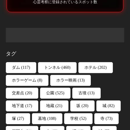
心霊考察に登録されているスポット数
タグ
ダム
(117)
トンネル
(460)
ホテル
(202)
ホラーゲーム
(8)
ホラー映画
(13)
交差点
(20)
公園
(525)
古墳
(13)
地下道
(17)
地蔵
(21)
坂
(20)
城
(82)
塚
(27)
墓地
(108)
学校
(52)
寺
(73)