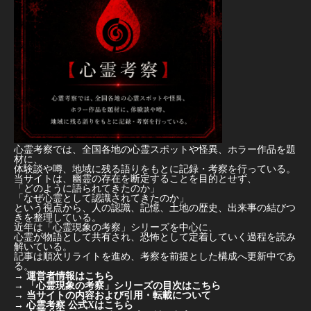
心霊考察では、全国各地の心霊スポットや怪異、ホラー作品を題
材に、
体験談や噂、地域に残る語りをもとに記録・考察を行っている。
当サイトは、幽霊の存在を断定することを目的とせず、
「どのように語られてきたのか」
「なぜ心霊として認識されてきたのか」
という視点から、人の認識、記憶、土地の歴史、出来事の結びつ
きを整理している。
近年は「心霊現象の考察」シリーズを中心に、
心霊が物語として共有され、恐怖として定着していく過程を読み
解いている。
記事は順次リライトを進め、考察を前提とした構成へ更新中であ
る。
→
運営者情報はこちら
→
「心霊現象の考察」シリーズの目次はこちら
→
当サイトの内容および引用・転載について
→
心霊考察 公式Xはこちら