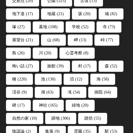
交差点
(20)
公園
(525)
古墳
(13)
地下道
(17)
地蔵
(21)
坂
(20)
城
(82)
塚
(27)
墓地
(108)
学校
(52)
寺
(73)
展望台
(21)
山
(68)
岬
(13)
峠
(77)
島
(26)
川
(20)
心霊考察
(8)
怖い話
(27)
旅館
(39)
村
(17)
森
(52)
橋
(220)
池
(130)
沼
(12)
海
(58)
渓谷
(9)
湖
(63)
滝
(54)
病院
(64)
碑
(17)
神社
(165)
緑地
(20)
自然の家
(10)
跡地
(306)
踏切
(55)
陰謀論
(2)
集落
(9)
霊園
(35)
駅
(53)