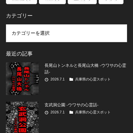
カテゴリー
リー
最近の記事
長尾山トンネルと長尾山大橋 -ウワサの心霊
話-
2026.7.1
兵庫県の心霊スポット
玄武洞公園 -ウワサの心霊話-
2026.7.1
兵庫県の心霊スポット