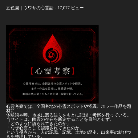
五色園｜ウワサの心霊話
- 17,077 ビュー
心霊考察では、全国各地の心霊スポットや怪異、ホラー作品を題
材に、
体験談や噂、地域に残る語りをもとに記録・考察を行っている。
当サイトは、幽霊の存在を断定することを目的とせず、
「どのように語られてきたのか」
「なぜ心霊として認識されてきたのか」
という視点から、人の認識、記憶、土地の歴史、出来事の結びつ
きを整理している。