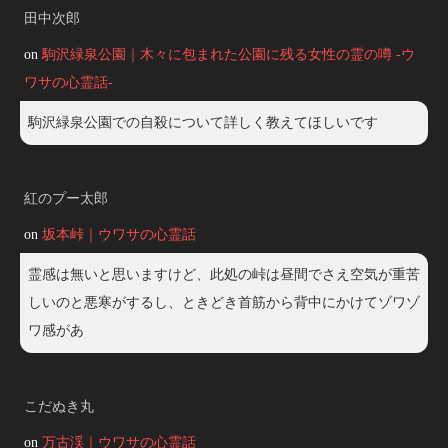
田中次郎
on
駒沢緑泉公園｜木々に包まれた公園に残る女性の霊の噂 -ウ
ワサの心霊話-
駒沢緑泉公園での自殺について詳しく教えてほしいです
紅のプー太郎
on
坂本峠｜ウワサの心霊話
霊感は無いと思いますけど、此処の峠は昼間でさえ空気が重苦
しいのと悪寒がするし、ときどき首筋から背中にかけてゾワゾ
ワ感があ
こだぬき丸
on
万古渓｜ウワサの心霊話