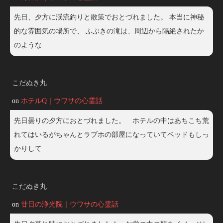
先日、夕方に渓流釣りと散策でおとづれました。 本当に神秘
的な雰囲気の場所で、 ふぶきの滝は、周辺から隔絶されたか
のような
こだぬき丸
on
ホテルQ｜ウワサの心霊話
先日曇りの夕方におとづれました。 ホテルの中はあちこち荒
れてはいるがちゃんとラブホの部屋になっていてベッドもしっ
かりして
こだぬき丸
on
廿日の浄光院｜ウワサの心霊話