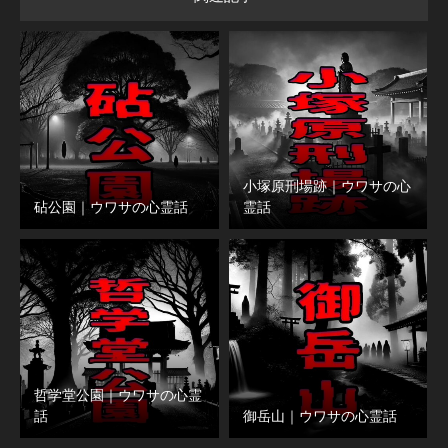
小塚原刑場跡｜ウワサの心
砧公園｜ウワサの心霊話
霊話
哲学堂公園｜ウワサの心霊
話
御岳山｜ウワサの心霊話