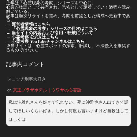
近年は「心霊現象の考察」シリーズを中心に、
心霊が物語として共有され、恐怖として定着していく過程を読み
解いている。
記事は順次リライトを進め、考察を前提とした構成へ更新中であ
る。
→
運営者情報はこちら
→
「心霊現象の考察」シリーズの目次はこちら
→
当サイトの内容および引用・転載について
→
心霊考察 公式Xはこちら
→
心霊考察 YouTubeチャンネルはこちら
※当サイトは、心霊スポットの探索、肝試し、不法侵入を推奨す
るものではない。
記事内コメント
スコッチ刑事大好き
on
京王プラザホテル｜ウワサの心霊話
私は沖雅也さんを好きで忘れない。夢に沖雅也さん出てきて話
してほしいくらい好き。しかし何度も言いますけど自殺はして
ほしくは