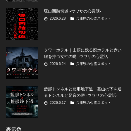
塚口西踏切道 -ウワサの心霊話-
2026.6.28
兵庫県の心霊スポット
タワーホテル｜山頂に残る廃ホテルと赤い
紐を持つ女性の噂 -ウワサの心霊話-
2026.6.24
兵庫県の心霊スポット
藍那トンネルと藍那地下道｜墓山の下を通
るトンネルと足音の噂 -ウワサの心霊話-
2026.6.17
兵庫県の心霊スポット
表示数