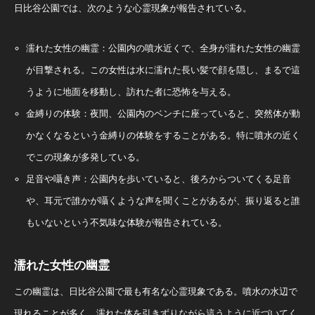
日比谷公園では、次のような心霊現象が報告されている。
濡れた女性の幽霊：公園内の噴水近くで、全身が濡れた女性の幽霊
が目撃される。この女性は水に濡れた長い髪で顔を隠し、まるで這
うように地面を移動し、訪れた者に恐怖を与える。
金縛りの体験：夜間、公園内のベンチに座っていると、突然体が動
かなくなるという金縛りの体験をすることがある。特に噴水の近く
でこの現象が多発している。
足音や囁き声：公園内を歩いていると、後ろからついてくる足音
や、耳元で誰かが囁くような声を聞くことがあるが、振り返ると誰
もいないという不気味な体験が報告されている。
濡れた女性の幽霊
この幽霊は、日比谷公園で最も有名な心霊現象である。噴水の水辺で
現れることが多く、濡れた体を引きずりながら這うように近づいてく