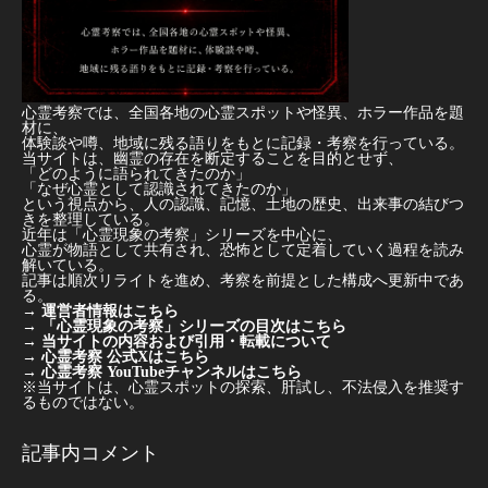
心霊考察では、全国各地の心霊スポットや怪異、ホラー作品を題
材に、
体験談や噂、地域に残る語りをもとに記録・考察を行っている。
当サイトは、幽霊の存在を断定することを目的とせず、
「どのように語られてきたのか」
「なぜ心霊として認識されてきたのか」
という視点から、人の認識、記憶、土地の歴史、出来事の結びつ
きを整理している。
近年は「心霊現象の考察」シリーズを中心に、
心霊が物語として共有され、恐怖として定着していく過程を読み
解いている。
記事は順次リライトを進め、考察を前提とした構成へ更新中であ
る。
→
運営者情報はこちら
→
「心霊現象の考察」シリーズの目次はこちら
→
当サイトの内容および引用・転載について
→
心霊考察 公式Xはこちら
→
心霊考察 YouTubeチャンネルはこちら
※当サイトは、心霊スポットの探索、肝試し、不法侵入を推奨す
るものではない。
記事内コメント