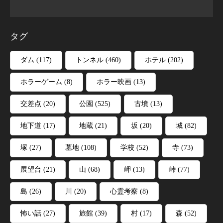
タグ
ダム
(117)
トンネル
(460)
ホテル
(202)
ホラーゲーム
(8)
ホラー映画
(13)
交差点
(20)
公園
(525)
古墳
(13)
地下道
(17)
地蔵
(21)
坂
(20)
城
(82)
塚
(27)
墓地
(108)
学校
(52)
寺
(73)
展望台
(21)
山
(68)
岬
(13)
峠
(77)
島
(26)
川
(20)
心霊考察
(8)
怖い話
(27)
旅館
(39)
村
(17)
森
(52)