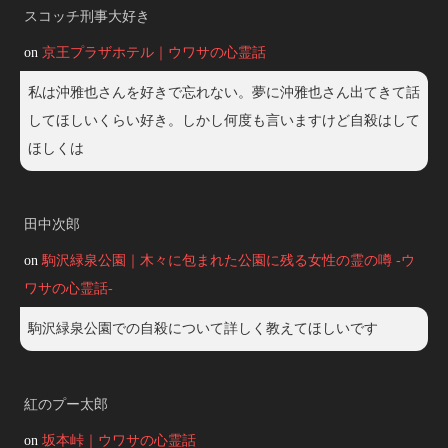
スコッチ刑事大好き
on
京王プラザホテル｜ウワサの心霊話
私は沖雅也さんを好きで忘れない。夢に沖雅也さん出てきて話
してほしいくらい好き。しかし何度も言いますけど自殺はして
ほしくは
田中次郎
on
駒沢緑泉公園｜木々に包まれた公園に残る女性の霊の噂 -ウ
ワサの心霊話-
駒沢緑泉公園での自殺について詳しく教えてほしいです
紅のプー太郎
on
坂本峠｜ウワサの心霊話