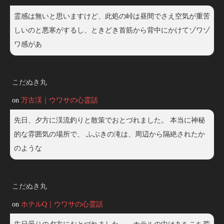
霊感は無いと思いますけど、此処の峠は昼間でさえ空気が重苦
しいのと悪寒がするし、ときどき首筋から背中にかけてゾワゾ
ワ感があ
こだぬき丸
on
万古渓｜ウワサの心霊話
先日、夕方に渓流釣りと散策でおとづれました。 本当に神秘
的な雰囲気の場所で、 ふぶきの滝は、周辺から隔絶されたか
のような
こだぬき丸
on
ホテルQ｜ウワサの心霊話