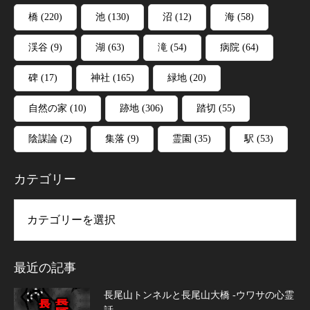
橋
(220)
池
(130)
沼
(12)
海
(58)
渓谷
(9)
湖
(63)
滝
(54)
病院
(64)
碑
(17)
神社
(165)
緑地
(20)
自然の家
(10)
跡地
(306)
踏切
(55)
陰謀論
(2)
集落
(9)
霊園
(35)
駅
(53)
カテゴリー
リー
最近の記事
長尾山トンネルと長尾山大橋 -ウワサの心霊