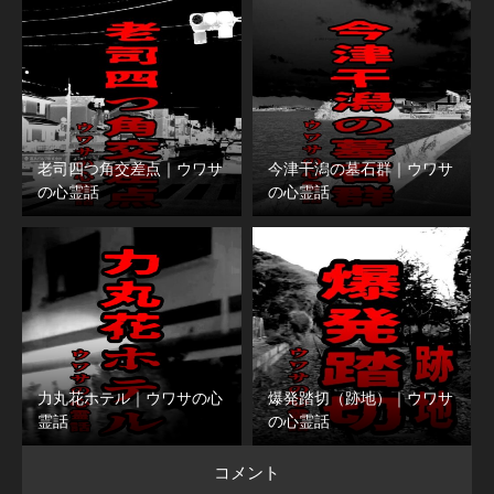
老司四つ角交差点｜ウワサ
今津干潟の墓石群｜ウワサ
の心霊話
の心霊話
力丸花ホテル｜ウワサの心
爆発踏切（跡地）｜ウワサ
霊話
の心霊話
コメント