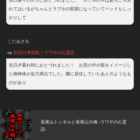
先日曇りの夕方におとづれました。 ホテルの中はあちこち荒
れてはいるがちゃんとラブホの部屋になっていてベッドもしっ
かりして
こだぬき丸
on
廿日の浄光院｜ウワサの心霊話
先日夕暮れ時におとづれました！ お堂の中の龍をイメージし
た御神体が迫力満点でした。隣に居住していたあとのようなも
のがあり
心霊
玄武洞公園 -ウワサの心霊話-