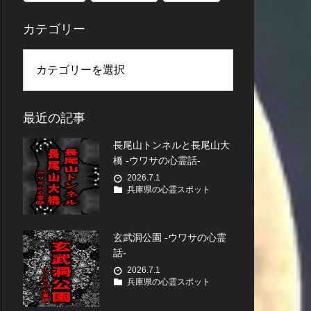
カテゴリー
最近の記事
長尾山トンネルと長尾山大
橋 -ウワサの心霊話-
2026.7.1
兵庫県の心霊スポット
玄武洞公園 -ウワサの心霊
話-
2026.7.1
兵庫県の心霊スポット