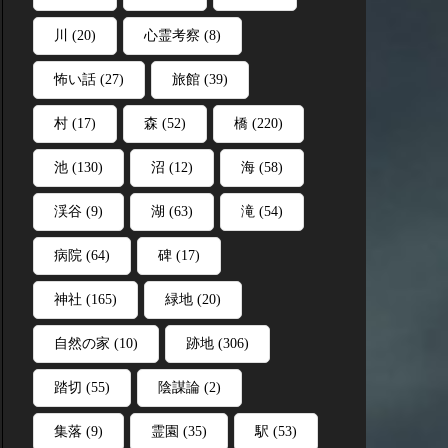
川
(20)
心霊考察
(8)
怖い話
(27)
旅館
(39)
村
(17)
森
(52)
橋
(220)
池
(130)
沼
(12)
海
(58)
渓谷
(9)
湖
(63)
滝
(54)
病院
(64)
碑
(17)
神社
(165)
緑地
(20)
自然の家
(10)
跡地
(306)
踏切
(55)
陰謀論
(2)
集落
(9)
霊園
(35)
駅
(53)