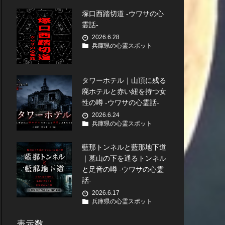
塚口西踏切道 -ウワサの心
霊話-
2026.6.28
兵庫県の心霊スポット
タワーホテル｜山頂に残る
廃ホテルと赤い紐を持つ女
性の噂 -ウワサの心霊話-
2026.6.24
兵庫県の心霊スポット
藍那トンネルと藍那地下道
｜墓山の下を通るトンネル
と足音の噂 -ウワサの心霊
話-
2026.6.17
兵庫県の心霊スポット
表示数