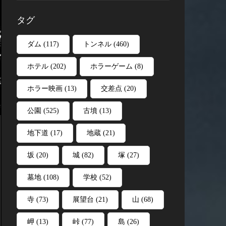
タグ
ダム
(117)
トンネル
(460)
ホテル
(202)
ホラーゲーム
(8)
ホラー映画
(13)
交差点
(20)
公園
(525)
古墳
(13)
地下道
(17)
地蔵
(21)
坂
(20)
城
(82)
塚
(27)
墓地
(108)
学校
(52)
寺
(73)
展望台
(21)
山
(68)
岬
(13)
峠
(77)
島
(26)