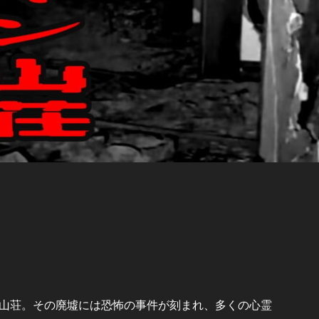
山荘。その廃墟には恐怖の事件が刻まれ、多くの心霊