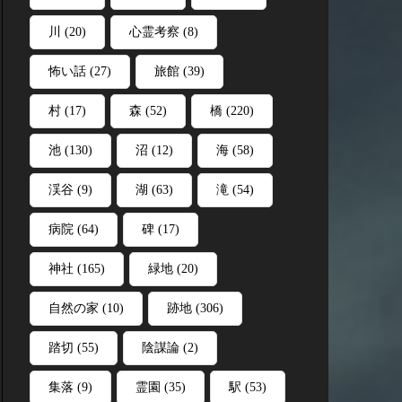
川
(20)
心霊考察
(8)
怖い話
(27)
旅館
(39)
村
(17)
森
(52)
橋
(220)
池
(130)
沼
(12)
海
(58)
渓谷
(9)
湖
(63)
滝
(54)
病院
(64)
碑
(17)
神社
(165)
緑地
(20)
自然の家
(10)
跡地
(306)
踏切
(55)
陰謀論
(2)
集落
(9)
霊園
(35)
駅
(53)