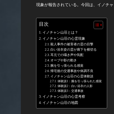
現象が報告されている。今回は、イノチャ
目次
イノチャン山荘とは？
イノチャン山荘の心霊現象
殺人事件の被害者の霊の目撃
白い浴衣姿の霊が廊下を横切る
耳元での囁き声や気配
オーブや影の動き
腕を引っ張られる感覚
帰宅後の交通事故や体調不良
イノチャン山荘の心霊体験談
体験談1：腕を引っ張られた感覚
体験談2：白い浴衣の人影
体験談3：交通事故
イノチャン山荘の心霊考察
イノチャン山荘の地図