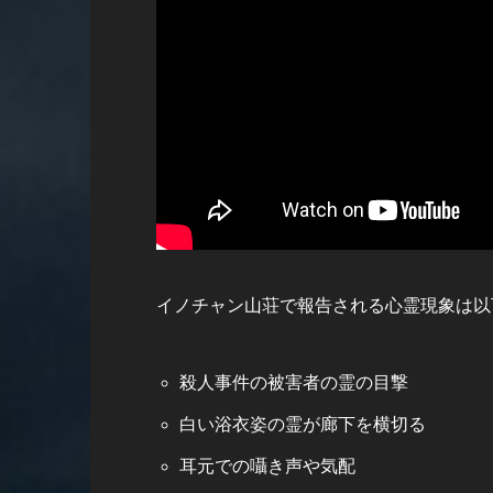
イノチャン山荘で報告される心霊現象は以
殺人事件の被害者の霊の目撃
白い浴衣姿の霊が廊下を横切る
耳元での囁き声や気配