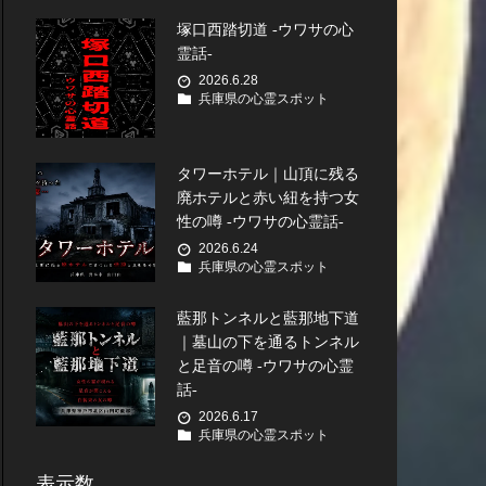
塚口西踏切道 -ウワサの心
霊話-
2026.6.28
兵庫県の心霊スポット
タワーホテル｜山頂に残る
廃ホテルと赤い紐を持つ女
性の噂 -ウワサの心霊話-
2026.6.24
兵庫県の心霊スポット
藍那トンネルと藍那地下道
｜墓山の下を通るトンネル
と足音の噂 -ウワサの心霊
話-
2026.6.17
兵庫県の心霊スポット
表示数