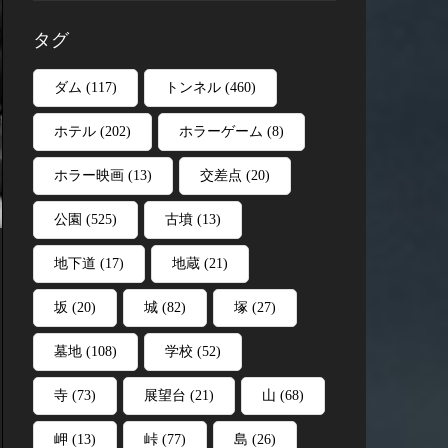
タグ
ダム
(117)
トンネル
(460)
ホテル
(202)
ホラーゲーム
(8)
ホラー映画
(13)
交差点
(20)
公園
(525)
古墳
(13)
地下道
(17)
地蔵
(21)
坂
(20)
城
(82)
塚
(27)
墓地
(108)
学校
(52)
寺
(73)
展望台
(21)
山
(68)
岬
(13)
峠
(77)
島
(26)