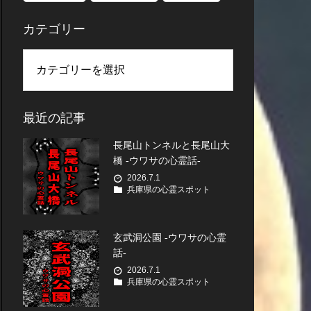
カテゴリー
最近の記事
長尾山トンネルと長尾山大
橋 -ウワサの心霊話-
2026.7.1
兵庫県の心霊スポット
玄武洞公園 -ウワサの心霊
話-
2026.7.1
兵庫県の心霊スポット