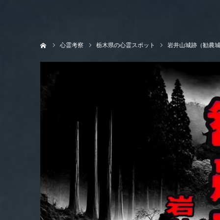
ホーム
心霊考察
栃木県の心霊スポット
岩井山城跡（勧農