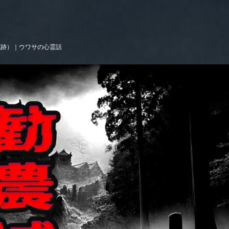
城跡）｜ウワサの心霊話