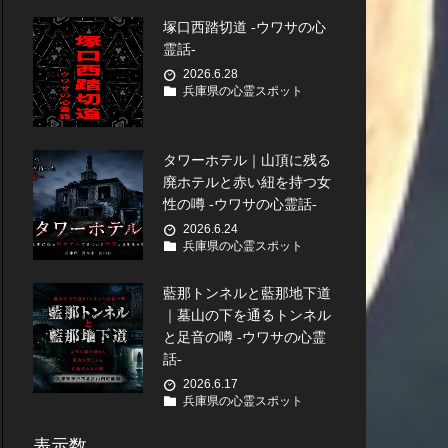
塚口西踏切道 -ウワサの心
霊話-
2026.6.28
兵庫県の心霊スポット
タワーホテル｜山頂に残る
廃ホテルと赤い紐を持つ女
性の噂 -ウワサの心霊話-
2026.6.24
兵庫県の心霊スポット
藍那トンネルと藍那地下道
｜墓山の下を通るトンネル
と足音の噂 -ウワサの心霊
話-
2026.6.17
兵庫県の心霊スポット
表示数