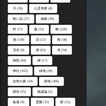
川
(20)
心霊考察
(8)
怖い話
(27)
旅館
(39)
村
(17)
森
(52)
橋
(220)
池
(130)
沼
(12)
海
(58)
渓谷
(9)
湖
(63)
滝
(54)
病院
(64)
碑
(17)
神社
(165)
緑地
(20)
自然の家
(10)
跡地
(306)
踏切
(55)
陰謀論
(2)
集落
(9)
霊園
(35)
駅
(53)