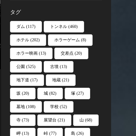
タグ
ダム
(117)
トンネル
(460)
ホテル
(202)
ホラーゲーム
(8)
ホラー映画
(13)
交差点
(20)
公園
(525)
古墳
(13)
地下道
(17)
地蔵
(21)
坂
(20)
城
(82)
塚
(27)
墓地
(108)
学校
(52)
寺
(73)
展望台
(21)
山
(68)
岬
(13)
峠
(77)
島
(26)