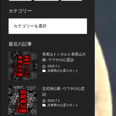
カテゴリー
最近の記事
長尾山トンネルと長尾山大
橋 -ウワサの心霊話-
2026.7.1
兵庫県の心霊スポット
玄武洞公園 -ウワサの心霊
話-
2026.7.1
兵庫県の心霊スポット