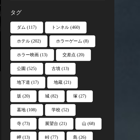
タグ
ダム
(117)
トンネル
(460)
ホテル
(202)
ホラーゲーム
(8)
ホラー映画
(13)
交差点
(20)
公園
(525)
古墳
(13)
地下道
(17)
地蔵
(21)
坂
(20)
城
(82)
塚
(27)
墓地
(108)
学校
(52)
寺
(73)
展望台
(21)
山
(68)
岬
(13)
峠
(77)
島
(26)