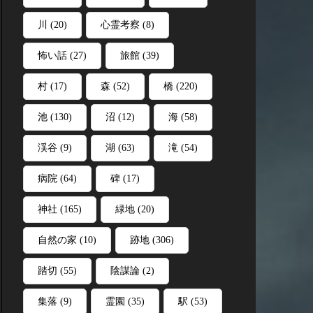
川
(20)
心霊考察
(8)
怖い話
(27)
旅館
(39)
村
(17)
森
(52)
橋
(220)
池
(130)
沼
(12)
海
(58)
渓谷
(9)
湖
(63)
滝
(54)
病院
(64)
碑
(17)
神社
(165)
緑地
(20)
自然の家
(10)
跡地
(306)
踏切
(55)
陰謀論
(2)
集落
(9)
霊園
(35)
駅
(53)