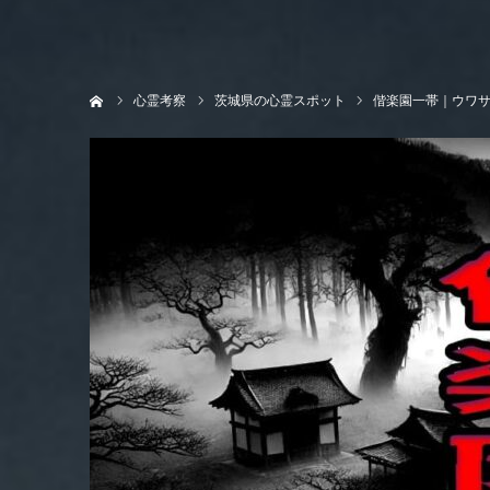
ホーム
心霊考察
茨城県の心霊スポット
偕楽園一帯｜ウワ