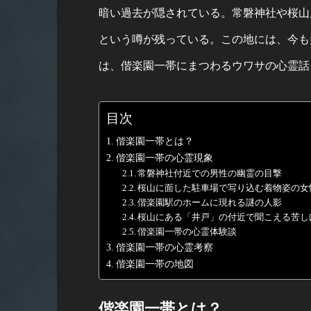
暗い過去が隠されている。常磐神社や桜山
という噂が残っている。この地には、今も
は、偕楽園一帯にまつわるウワサの心霊話
目次
偕楽園一帯とは？
偕楽園一帯の心霊現象
常磐神社付近での男性の幽霊の目撃
桜山に面した駐車場で写り込む着物姿の女
偕楽園駅のホームに現れる謎の人影
桜山にある「井戸」の付近で聞こえる苦し
偕楽園一帯の心霊体験談
偕楽園一帯の心霊考察
偕楽園一帯の地図
偕楽園一帯とは？