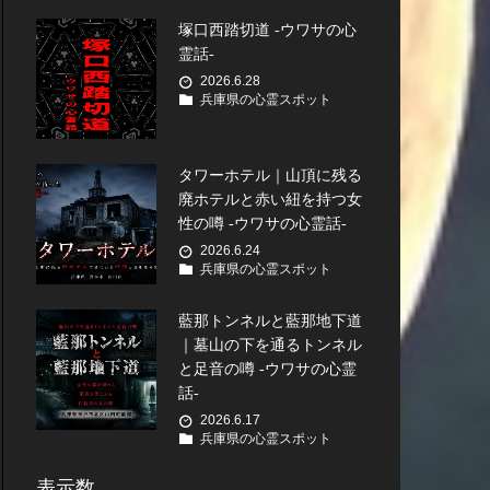
塚口西踏切道 -ウワサの心
霊話-
2026.6.28
兵庫県の心霊スポット
タワーホテル｜山頂に残る
廃ホテルと赤い紐を持つ女
性の噂 -ウワサの心霊話-
2026.6.24
兵庫県の心霊スポット
藍那トンネルと藍那地下道
｜墓山の下を通るトンネル
と足音の噂 -ウワサの心霊
話-
2026.6.17
兵庫県の心霊スポット
表示数