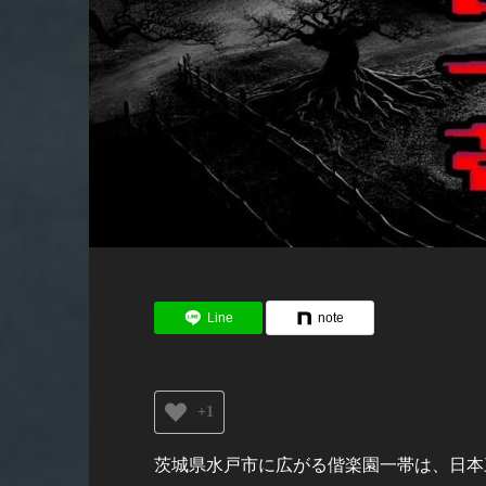
Line
note
+1
茨城県水戸市に広がる偕楽園一帯は、日本