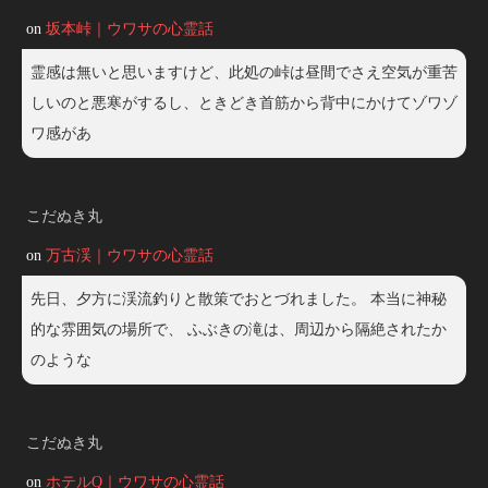
on
坂本峠｜ウワサの心霊話
霊感は無いと思いますけど、此処の峠は昼間でさえ空気が重苦
しいのと悪寒がするし、ときどき首筋から背中にかけてゾワゾ
ワ感があ
こだぬき丸
on
万古渓｜ウワサの心霊話
先日、夕方に渓流釣りと散策でおとづれました。 本当に神秘
的な雰囲気の場所で、 ふぶきの滝は、周辺から隔絶されたか
のような
こだぬき丸
on
ホテルQ｜ウワサの心霊話