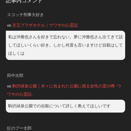
記事内コメント
スコッチ刑事大好き
on
京王プラザホテル｜ウワサの心霊話
私は沖雅也さんを好きで忘れない。夢に沖雅也さん出てきて話
してほしいくらい好き。しかし何度も言いますけど自殺はして
ほしくは
田中次郎
on
駒沢緑泉公園｜木々に包まれた公園に残る女性の霊の噂 -ウ
ワサの心霊話-
駒沢緑泉公園での自殺について詳しく教えてほしいです
紅のプー太郎