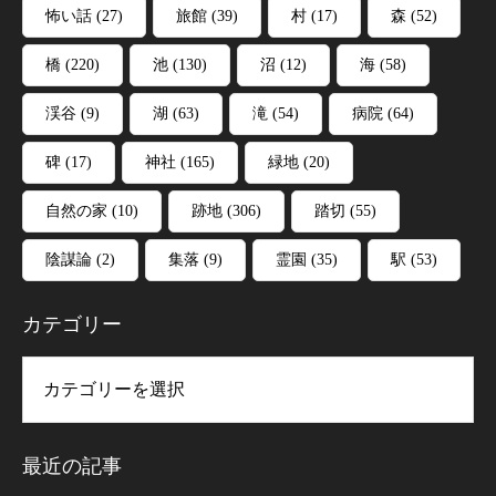
怖い話
(27)
旅館
(39)
村
(17)
森
(52)
橋
(220)
池
(130)
沼
(12)
海
(58)
渓谷
(9)
湖
(63)
滝
(54)
病院
(64)
碑
(17)
神社
(165)
緑地
(20)
自然の家
(10)
跡地
(306)
踏切
(55)
陰謀論
(2)
集落
(9)
霊園
(35)
駅
(53)
カテゴリー
リー
最近の記事