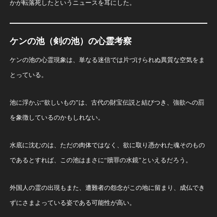
かが転落死したというニュースを耳にした。
ケンの池（剣の池）の心霊考察
ケンの池の心霊現象は、単なる迷信では片づけられぬ異質な空気をま
とっている。
池に浮かぶ“欲しいもの”は、古代の財宝伝説と結びつき、強欲への罰
を象徴しているのかもしれない。
水底に沈むのは、ただの肉体ではなく、欲に取り憑かれた魂そのもの
であるとすれば、この池はまさに“贖罪の水鏡”といえるだろう。
外国人の霊の出現もまた、遭難者の怨念がこの地に留まり、成仏でき
ずにさまよっている姿である可能性が高い。