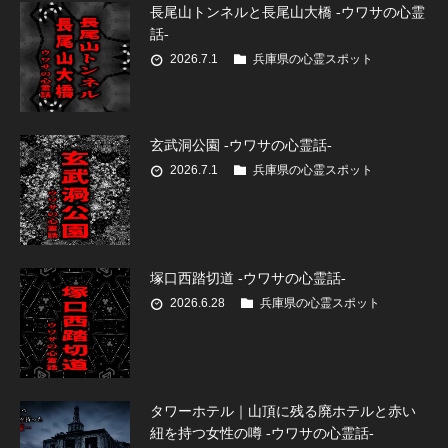
長尾山トンネルと長尾山大橋 -ウワサの心霊
話-
2026.7.1
兵庫県の心霊スポット
玄武洞公園 -ウワサの心霊話-
2026.7.1
兵庫県の心霊スポット
塚口西踏切道 -ウワサの心霊話-
2026.6.28
兵庫県の心霊スポット
タワーホテル｜山頂に残る廃ホテルと赤い
紐を持つ女性の噂 -ウワサの心霊話-