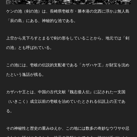
ケンの池（剣の池）は、長崎県壱岐市・勝本港の北西に浮かぶ無人島
「辰の島」にある、神秘的な池である。
上空から見下ろすとまるで剣の形をしていることから、地元では「剣
の池」とも呼ばれている。
この池には、壱岐の伝説的支配者である「カザハヤ王」が財宝を沈め
たという逸話が残る。
カザハヤ王とは、中国の古代文献『魏志倭人伝』に記された一支国
（いきこく）成立以前の壱岐を治めていたとされる伝説上の王であ
る。
その神秘性と歴史の重みゆえか、この地には数多の奇妙なウワサや忌