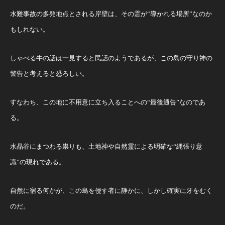
水難事故の多発地点とされる岸壁は、その霊が“導かれる場所”なのか
もしれない。
しゃべる牛の話は一見すると民話のようであるが、この島の守り神の
警告と考えると恐ろしい。
すなわち、この地に不用意に立ち入ることへの“最後通告”なのであ
る。
水晶谷にまつわる祟りも、土地神や自然霊による明確な“縄張り意
識”の現れである。
自然に宿る何かが、この島を侵す者に静かに、しかし確実に牙をむく
のだ。