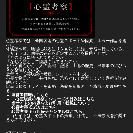
心霊考察では、全国各地の心霊スポットや怪異、ホラー作品を題
材に、
体験談や噂、地域に残る語りをもとに記録・考察を行っている。
当サイトは、幽霊の存在を断定することを目的とせず、
「どのように語られてきたのか」
「なぜ心霊として認識されてきたのか」
という視点から、人の認識、記憶、土地の歴史、出来事の結びつ
きを整理している。
近年は「心霊現象の考察」シリーズを中心に、
心霊が物語として共有され、恐怖として定着していく過程を読み
解いている。
記事は順次リライトを進め、考察を前提とした構成へ更新中であ
る。
→
運営者情報はこちら
→
「心霊現象の考察」シリーズの目次はこちら
→
当サイトの内容および引用・転載について
→
心霊考察 公式Xはこちら
→
心霊考察 YouTubeチャンネルはこちら
※当サイトは、心霊スポットの探索、肝試し、不法侵入を推奨す
るものではない。