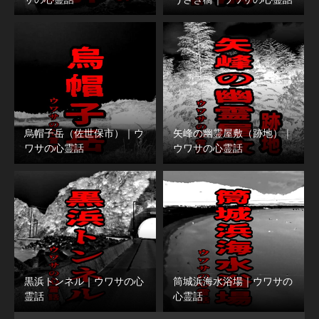
烏帽子岳（佐世保市）｜ウ
矢峰の幽霊屋敷（跡地）｜
ワサの心霊話
ウワサの心霊話
黒浜トンネル｜ウワサの心
筒城浜海水浴場｜ウワサの
霊話
心霊話