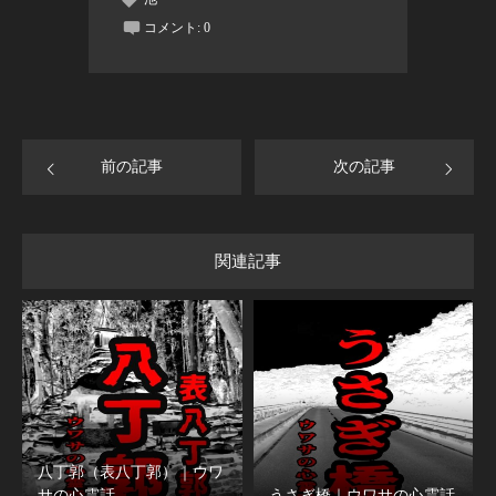
コメント:
0
前の記事
次の記事
関連記事
八丁郭（表八丁郭）｜ウワ
サの心霊話
うさぎ橋｜ウワサの心霊話