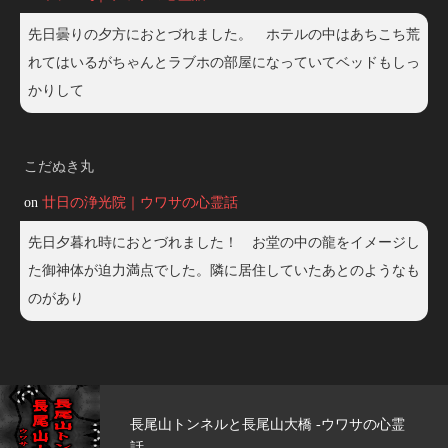
先日曇りの夕方におとづれました。 ホテルの中はあちこち荒
れてはいるがちゃんとラブホの部屋になっていてベッドもしっ
かりして
こだぬき丸
on
廿日の浄光院｜ウワサの心霊話
先日夕暮れ時におとづれました！ お堂の中の龍をイメージし
た御神体が迫力満点でした。隣に居住していたあとのようなも
のがあり
心霊
玄武洞公園 -ウワサの心霊話-