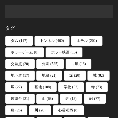
タグ
ダム
(117)
トンネル
(460)
ホテル
(202)
ホラーゲーム
(8)
ホラー映画
(13)
交差点
(20)
公園
(525)
古墳
(13)
地下道
(17)
地蔵
(21)
坂
(20)
城
(82)
塚
(27)
墓地
(108)
学校
(52)
寺
(73)
展望台
(21)
山
(68)
岬
(13)
峠
(77)
島
(26)
川
(20)
心霊考察
(8)