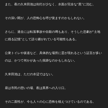
また、夜の久米田池は街灯が少なく、水面が完全な“黒”に沈む。
その深い闇が、人の恐怖心を呼び覚ますのかもしれない。
さらに、過去には転落事故や自殺の噂もあり、そうした悲劇が“土地
に残る記憶”として語り継がれている可能性もある。
公衆トイレや坂道など、具体的な場所に霊が現れるという証言が多い
のは、かつて何かがあった痕跡なのかもしれない。
久米田池は、ただの水辺ではない。
昼は市民の憩いの場、夜は異界への入り口。
その二面性が、今も人々の心に恐怖を植えつけているのである。