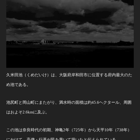
久米田池（くめだいけ）は、大阪府岸和田市に位置する府内最大のた
め池である。
池尻町と岡山町にまたがり、満水時の面積は約45.6ヘクタール、周囲
はおよそ2.6kmに及ぶ。
この池は奈良時代の初期、神亀2年（725年）から天平10年（738年）
にかけて、高僧・行基が民を率いて築いたと伝えられている。