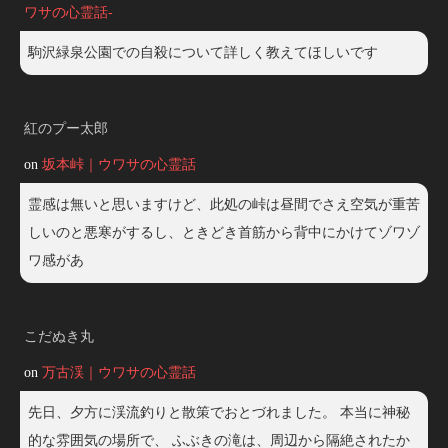
ワサの心霊話-
駒沢緑泉公園での自殺について詳しく教えてほしいです
紅のプー太郎
on
坂本峠｜ウワサの心霊話
霊感は無いと思いますけど、此処の峠は昼間でさえ空気が重苦
しいのと悪寒がするし、ときどき首筋から背中にかけてゾワゾ
ワ感があ
こだぬき丸
on
万古渓｜ウワサの心霊話
先日、夕方に渓流釣りと散策でおとづれました。 本当に神秘
的な雰囲気の場所で、 ふぶきの滝は、周辺から隔絶されたか