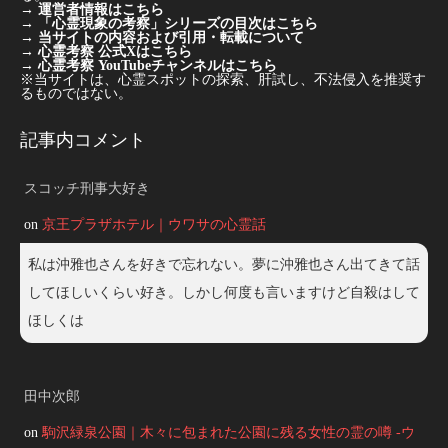
→
運営者情報はこちら
→
「心霊現象の考察」シリーズの目次はこちら
→
当サイトの内容および引用・転載について
→
心霊考察 公式Xはこちら
→
心霊考察 YouTubeチャンネルはこちら
※当サイトは、心霊スポットの探索、肝試し、不法侵入を推奨す
るものではない。
記事内コメント
スコッチ刑事大好き
on
京王プラザホテル｜ウワサの心霊話
私は沖雅也さんを好きで忘れない。夢に沖雅也さん出てきて話
してほしいくらい好き。しかし何度も言いますけど自殺はして
ほしくは
田中次郎
on
駒沢緑泉公園｜木々に包まれた公園に残る女性の霊の噂 -ウ