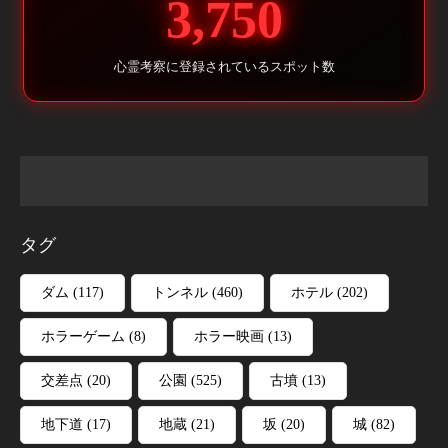
3,750
心霊考察に登録されているスポット数
タグ
ダム
(117)
トンネル
(460)
ホテル
(202)
ホラーゲーム
(8)
ホラー映画
(13)
交差点
(20)
公園
(525)
古墳
(13)
地下道
(17)
地蔵
(21)
坂
(20)
城
(82)