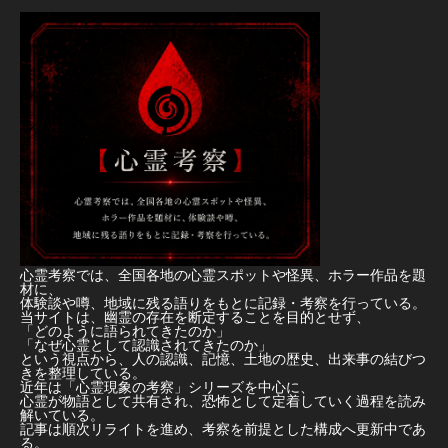
心霊考察では、全国各地の心霊スポットや怪異、ホラー作品を題
材に、
体験談や噂、地域に残る語りをもとに記録・考察を行っている。
当サイトは、幽霊の存在を断定することを目的とせず、
「どのように語られてきたのか」
「なぜ心霊として認識されてきたのか」
という視点から、人の認識、記憶、土地の歴史、出来事の結びつ
きを整理している。
近年は「心霊現象の考察」シリーズを中心に、
心霊が物語として共有され、恐怖として定着していく過程を読み
解いている。
記事は順次リライトを進め、考察を前提とした構成へ更新中であ
る。