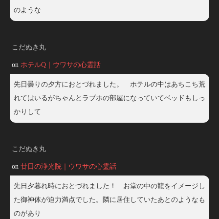
のような
こだぬき丸
on
ホテルQ｜ウワサの心霊話
先日曇りの夕方におとづれました。 ホテルの中はあちこち荒
れてはいるがちゃんとラブホの部屋になっていてベッドもしっ
かりして
こだぬき丸
on
廿日の浄光院｜ウワサの心霊話
先日夕暮れ時におとづれました！ お堂の中の龍をイメージし
た御神体が迫力満点でした。隣に居住していたあとのようなも
のがあり