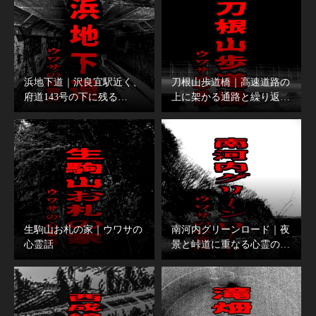
浜地下道｜沢良宜駅近く、
刀根山歩道橋｜高速道路の
府道143号の下に残る…
上に架かる通路と繰り返…
生駒山お札の家｜ウワサの
南河内グリーンロード｜夜
心霊話
景と峠道に重なる心霊の…