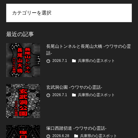
リー
最近の記事
長尾山トンネルと長尾山大橋 -ウワサの心霊
話-
2026.7.1
兵庫県の心霊スポット
玄武洞公園 -ウワサの心霊話-
2026.7.1
兵庫県の心霊スポット
塚口西踏切道 -ウワサの心霊話-
2026.6.28
兵庫県の心霊スポット