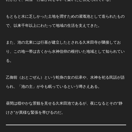
もともと水に乏しかった土地を潤すための灌漑池として造られたもの
で、以来千年以上にわたって地域の生活を支えてきた。
また、池の北東には行基が建立したとされる久米田寺が隣接してお
り、この地一帯は古くから水神信仰の根付いた地域として知られてい
る。
乙御前（おとごぜん）という蛇身の女の伝承や、水神を祀る民話が語
られ、「池の主」が今も眠っているという噂さえある。
昼間は穏やかな景観を見せる久米田池であるが、夜になるとその“静
けさ”が異様な緊張を帯びるのだ。