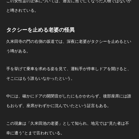
この女性霊の正体については、過去に池で亡くなった人物ではないか
と噂されている。
タクシーを止める老婆の怪異
久米田寺の門の右側の坂道では、深夜に老婆がタクシーを止めるとい
う噂がある。
手を挙げて乗車を求める姿を見て、運転手が停車しドアを開けると、
そこにはもう誰もいなかったという。
中には、確かにドアの開閉音がしたにもかかわらず、後部座席には誰
もおらず、座席がわずかに沈んでいたという証言もある。
この現象は「久米田池の老婆」として知られ、地元では“見た者は不
幸に遭う”とまで言われている。