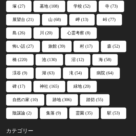
塚
(27)
墓地
(108)
学校
(52)
寺
(73)
展望台
(21)
山
(68)
岬
(13)
峠
(77)
島
(26)
川
(20)
心霊考察
(8)
怖い話
(27)
旅館
(39)
村
(17)
森
(52)
橋
(220)
池
(130)
沼
(12)
海
(58)
渓谷
(9)
湖
(63)
滝
(54)
病院
(64)
碑
(17)
神社
(165)
緑地
(20)
自然の家
(10)
跡地
(306)
踏切
(55)
陰謀論
(2)
集落
(9)
霊園
(35)
駅
(53)
カテゴリー