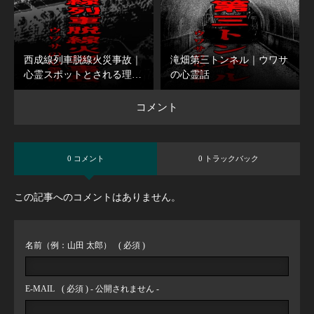
西成線列車脱線火災事故｜
滝畑第三トンネル｜ウワサ
心霊スポットとされる理…
の心霊話
コメント
0 コメント
0 トラックバック
この記事へのコメントはありません。
名前（例：山田 太郎）
( 必須 )
E-MAIL
( 必須 ) - 公開されません -