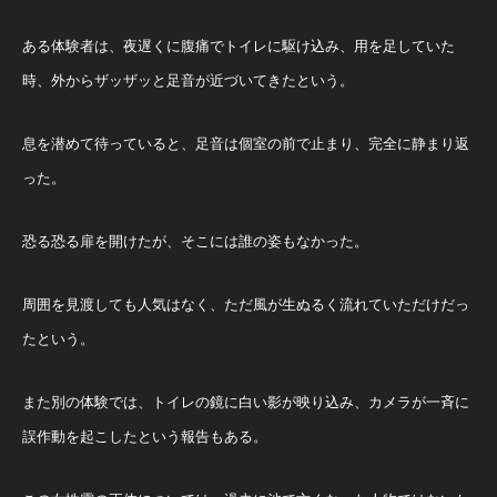
ある体験者は、夜遅くに腹痛でトイレに駆け込み、用を足していた
時、外からザッザッと足音が近づいてきたという。
息を潜めて待っていると、足音は個室の前で止まり、完全に静まり返
った。
恐る恐る扉を開けたが、そこには誰の姿もなかった。
周囲を見渡しても人気はなく、ただ風が生ぬるく流れていただけだっ
たという。
また別の体験では、トイレの鏡に白い影が映り込み、カメラが一斉に
誤作動を起こしたという報告もある。