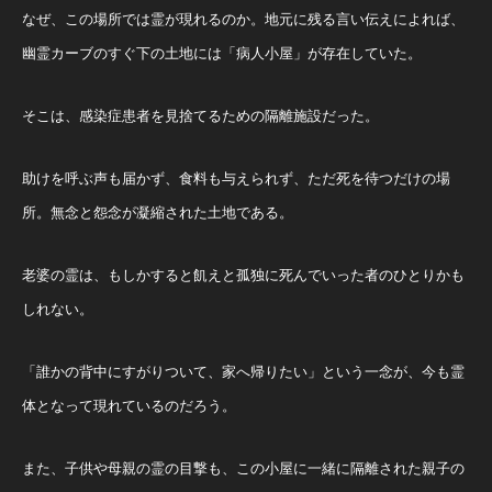
なぜ、この場所では霊が現れるのか。地元に残る言い伝えによれば、
幽霊カーブのすぐ下の土地には「病人小屋」が存在していた。
そこは、感染症患者を見捨てるための隔離施設だった。
助けを呼ぶ声も届かず、食料も与えられず、ただ死を待つだけの場
所。無念と怨念が凝縮された土地である。
老婆の霊は、もしかすると飢えと孤独に死んでいった者のひとりかも
しれない。
「誰かの背中にすがりついて、家へ帰りたい」という一念が、今も霊
体となって現れているのだろう。
また、子供や母親の霊の目撃も、この小屋に一緒に隔離された親子の