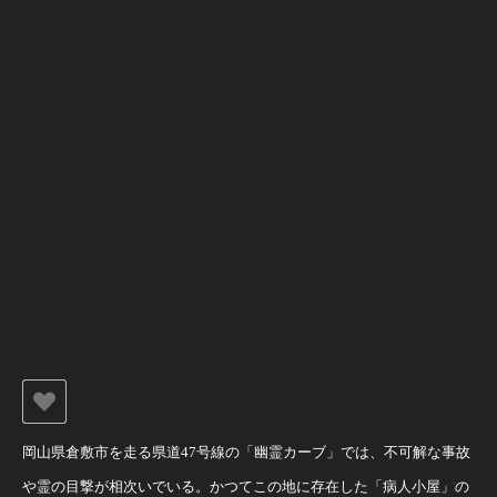
岡山県倉敷市を走る県道47号線の「幽霊カーブ」では、不可解な事故
や霊の目撃が相次いでいる。かつてこの地に存在した「病人小屋」の