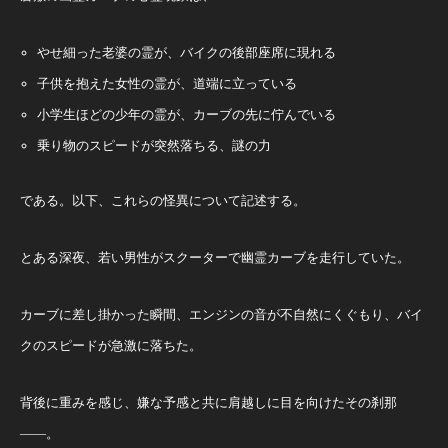
やせ細った老婆の霊が、バイクの後部座席に現れる
子供を抱えた女性の霊が、道端に立っている
小学生ほどの少年の霊が、カーブの先に佇んでいる
乗り物のスピードが突然落ちる、謎の力
である。以下、これらの怪異について記述する。
とある深夜、若い男性がスクーターで幽霊カーブを走行していた。
カーブに差し掛かった瞬間、エンジンの音が不自然にくぐもり、バイ
クのスピードが急激に落ちた。
背後に重みを感じ、嫌な予感と共に肩越しに目を向けたその刹那
――。