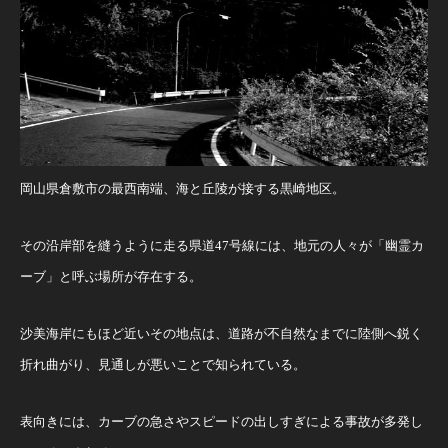
岡山県倉敷市の最西南端、海と丘陵が接する黒崎地区。
その沿岸部を縫うように走る県道47号線には、地元の人々が「幽霊カ
ーブ」と呼ぶ場所が存在する。
沙美海岸にもほど近いその地点は、道路が不自然なまでに陸側へ鋭く
折れ曲がり、見通しが悪いことで知られている。
表向きには、カーブの急さやスピードの出しすぎによる事故が多発し