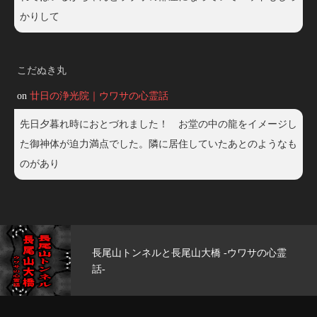
かりして
こだぬき丸
on
廿日の浄光院｜ウワサの心霊話
先日夕暮れ時におとづれました！ お堂の中の龍をイメージし
た御神体が迫力満点でした。隣に居住していたあとのようなも
のがあり
尾山大橋 -ウワサの心霊
玄武洞公園 -ウワサ