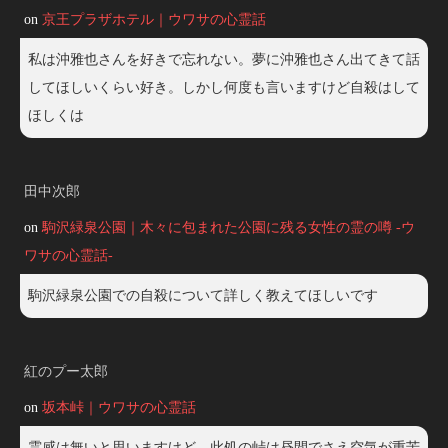
on
京王プラザホテル｜ウワサの心霊話
私は沖雅也さんを好きで忘れない。夢に沖雅也さん出てきて話
してほしいくらい好き。しかし何度も言いますけど自殺はして
ほしくは
田中次郎
on
駒沢緑泉公園｜木々に包まれた公園に残る女性の霊の噂 -ウ
ワサの心霊話-
駒沢緑泉公園での自殺について詳しく教えてほしいです
紅のプー太郎
on
坂本峠｜ウワサの心霊話
霊感は無いと思いますけど、此処の峠は昼間でさえ空気が重苦