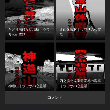
たどり着けない場所｜ウワ
金山休暇村｜ウワサの心霊
サの心霊話
話
西之浜北児童遊園地の客車
神道山｜ウワサの心霊話
｜ウワサの心霊話
コメント