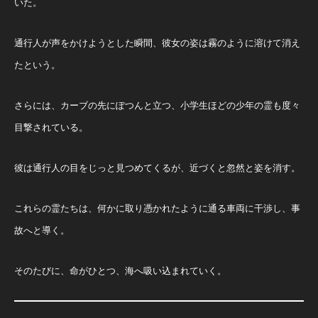
いた。
通行人が声をかけようとした瞬間、彼女の姿は霧のように溶けて消え
たという。
さらには、カーブの先にぽつんと立つ、小学生ほどの少年の霊も度々
目撃されている。
彼は通行人の目をじっと見つめてくるが、近づくと忽然と姿を消す。
これらの霊たちは、何かに取り憑かれたように通る車両に干渉し、事
故へと導く。
そのたびに、命がひとつ、海へ吸い込まれていく。