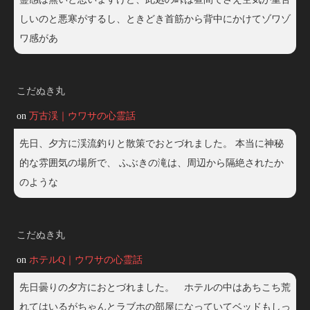
しいのと悪寒がするし、ときどき首筋から背中にかけてゾワゾ
ワ感があ
こだぬき丸
on
万古渓｜ウワサの心霊話
先日、夕方に渓流釣りと散策でおとづれました。 本当に神秘
的な雰囲気の場所で、 ふぶきの滝は、周辺から隔絶されたか
のような
こだぬき丸
on
ホテルQ｜ウワサの心霊話
先日曇りの夕方におとづれました。 ホテルの中はあちこち荒
れてはいるがちゃんとラブホの部屋になっていてベッドもしっ