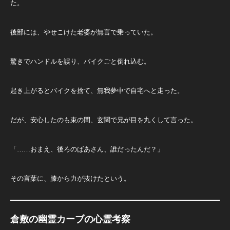
た。
後部には、やせこけた老婆が無言で乗っていた。
驚きでハンドルを誤り、バイクごと倒れ込む。
起き上がるとバイクを捨て、無我夢中で自宅へと走った。
だが、安心したのも束の間、玄関で兄が目を丸くして言った。
「……おまえ、後ろのばあさん、誰だったんだ？」
その言葉に、膝から力が抜けたという。
倉敷の幽霊カーブの心霊考察