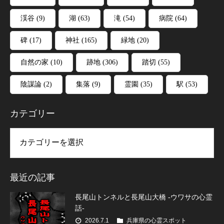
渓谷
(9)
湖
(63)
滝
(54)
病院
(64)
碑
(17)
神社
(165)
緑地
(20)
自然の家
(10)
跡地
(306)
踏切
(55)
陰謀論
(2)
集落
(9)
霊園
(35)
駅
(53)
カテゴリー
リー
最近の記事
長尾山トンネルと長尾山大橋 -ウワサの心霊
話-
2026.7.1
兵庫県の心霊スポット