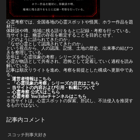
心霊考察では、全国各地の心霊スポットや怪異、ホラー作品を題
材に、
体験談や噂、地域に残る語りをもとに記録・考察を行っている。
当サイトは、幽霊の存在を断定することを目的とせず、
「どのように語られてきたのか」
「なぜ心霊として認識されてきたのか」
という視点から、人の認識、記憶、土地の歴史、出来事の結びつ
きを整理している。
近年は「心霊現象の考察」シリーズを中心に、
心霊が物語として共有され、恐怖として定着していく過程を読み
解いている。
記事は順次リライトを進め、考察を前提とした構成へ更新中であ
る。
→
運営者情報はこちら
→
「心霊現象の考察」シリーズの目次はこちら
→
当サイトの内容および引用・転載について
→
心霊考察 公式Xはこちら
→
心霊考察 YouTubeチャンネルはこちら
※当サイトは、心霊スポットの探索、肝試し、不法侵入を推奨す
るものではない。
記事内コメント
スコッチ刑事大好き