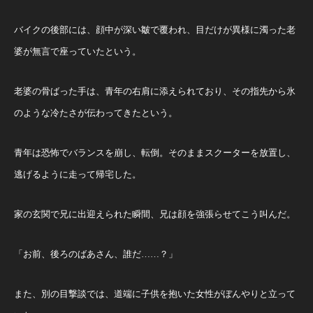
バイクの後部には、顔中が深い皺で覆われ、目だけが異様に濁った老
婆が無言で座っていたという。
老婆の骨ばった手は、青年の右肩に添えられており、その指先から氷
のような冷たさが伝わってきたという。
青年は恐怖でバランスを崩し、転倒。そのままスクーターを放置し、
逃げるように走って帰宅した。
家の玄関で兄に出迎えられた瞬間、兄は顔を強張らせてこう叫んだ。
「お前、後ろのばあさん、誰だ……？」
また、別の目撃談では、道端に子供を抱いた女性がぼんやりと立って