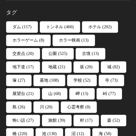
タグ
ダム
(117)
トンネル
(460)
ホテル
(202)
ホラーゲーム
(8)
ホラー映画
(13)
交差点
(20)
公園
(525)
古墳
(13)
地下道
(17)
地蔵
(21)
坂
(20)
城
(82)
塚
(27)
墓地
(108)
学校
(52)
寺
(73)
展望台
(21)
山
(68)
岬
(13)
峠
(77)
島
(26)
川
(20)
心霊考察
(8)
怖い話
(27)
旅館
(39)
村
(17)
森
(52)
橋
(220)
池
(130)
沼
(12)
海
(58)