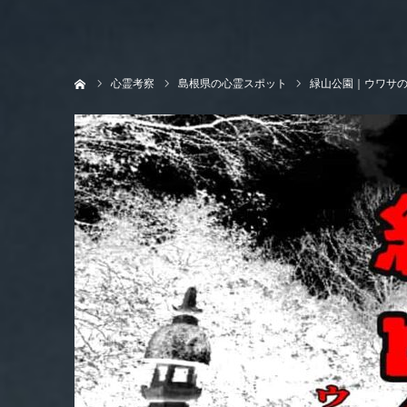
ホーム
心霊考察
島根県の心霊スポット
緑山公園｜ウワサ