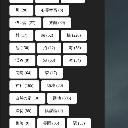
川
(20)
心霊考察
(8)
怖い話
(27)
旅館
(39)
村
(17)
森
(52)
橋
(220)
池
(130)
沼
(12)
海
(58)
渓谷
(9)
湖
(63)
滝
(54)
病院
(64)
碑
(17)
神社
(165)
緑地
(20)
自然の家
(10)
跡地
(306)
踏切
(55)
陰謀論
(2)
集落
(9)
霊園
(35)
駅
(53)