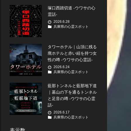
塚口西踏切道 -ウワサの心
霊話-
2026.6.28
兵庫県の心霊スポット
タワーホテル｜山頂に残る
廃ホテルと赤い紐を持つ女
性の噂 -ウワサの心霊話-
2026.6.24
兵庫県の心霊スポット
藍那トンネルと藍那地下道
｜墓山の下を通るトンネル
と足音の噂 -ウワサの心霊
話-
2026.6.17
兵庫県の心霊スポット
表示数