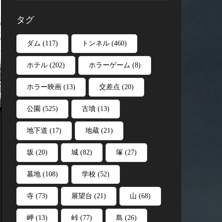
タグ
ダム
(117)
トンネル
(460)
ホテル
(202)
ホラーゲーム
(8)
ホラー映画
(13)
交差点
(20)
公園
(525)
古墳
(13)
地下道
(17)
地蔵
(21)
坂
(20)
城
(82)
塚
(27)
墓地
(108)
学校
(52)
寺
(73)
展望台
(21)
山
(68)
岬
(13)
峠
(77)
島
(26)