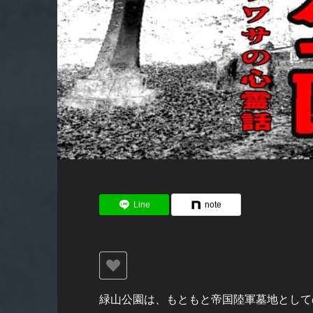
Line
note
緑山公園は、もともと帝国陸軍墓地として