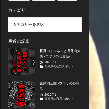
カテゴリー
最近の記事
長尾山トンネルと長尾山大
橋 -ウワサの心霊話-
2026.7.1
兵庫県の心霊スポット
玄武洞公園 -ウワサの心霊
話-
2026.7.1
兵庫県の心霊スポット