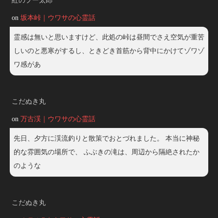
紅のプー太郎
on
坂本峠｜ウワサの心霊話
霊感は無いと思いますけど、此処の峠は昼間でさえ空気が重苦
しいのと悪寒がするし、ときどき首筋から背中にかけてゾワゾ
ワ感があ
こだぬき丸
on
万古渓｜ウワサの心霊話
先日、夕方に渓流釣りと散策でおとづれました。 本当に神秘
的な雰囲気の場所で、 ふぶきの滝は、周辺から隔絶されたか
のような
こだぬき丸