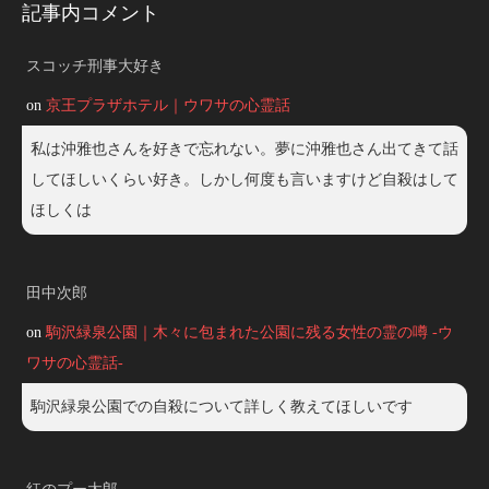
記事内コメント
スコッチ刑事大好き
on
京王プラザホテル｜ウワサの心霊話
私は沖雅也さんを好きで忘れない。夢に沖雅也さん出てきて話
してほしいくらい好き。しかし何度も言いますけど自殺はして
ほしくは
田中次郎
on
駒沢緑泉公園｜木々に包まれた公園に残る女性の霊の噂 -ウ
ワサの心霊話-
駒沢緑泉公園での自殺について詳しく教えてほしいです