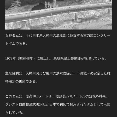
百谷ダムは、千代川水系天神川の源流部に位置する重力式コンクリー
トダムである。
1973年（昭和48年）に竣工し、鳥取県県土整備部が管理している。
主な目的は、天神川および袋川の洪水防除と、下流域への安定した維
持用水の供給である。 ​
このダムは、堤高18.0メートル、堤頂長79.0メートルの規模を持ち、
クレスト自由越流式洪水吐が日本で初めて採用されたダムとしても知
られている。 ​