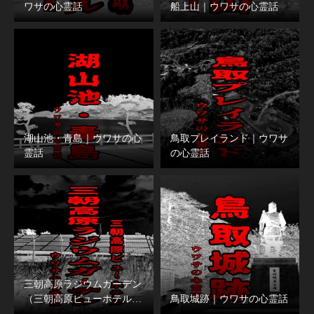
ワサの心霊話
船上山｜ウワサの心霊話
湖山池・青島｜ウワサの心
鳥取プレイランド｜ウワサ
霊話
の心霊話
三朝高原ラジウムガーデン
（三朝高原ビューホテル…
鳥取城跡｜ウワサの心霊話