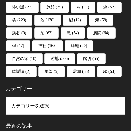
怖い話
(27)
旅館
(39)
村
(17)
森
(52)
橋
(220)
池
(130)
沼
(12)
海
(58)
渓谷
(9)
湖
(63)
滝
(54)
病院
(64)
碑
(17)
神社
(165)
緑地
(20)
自然の家
(10)
跡地
(306)
踏切
(55)
陰謀論
(2)
集落
(9)
霊園
(35)
駅
(53)
カテゴリー
リー
最近の記事