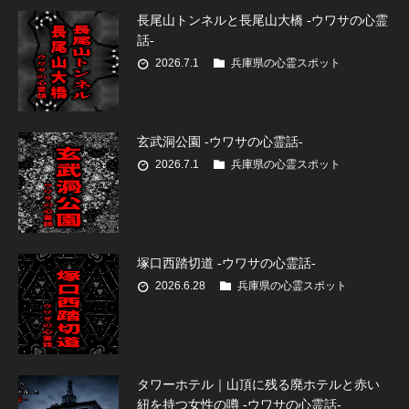
長尾山トンネルと長尾山大橋 -ウワサの心霊
話-
2026.7.1
兵庫県の心霊スポット
玄武洞公園 -ウワサの心霊話-
2026.7.1
兵庫県の心霊スポット
塚口西踏切道 -ウワサの心霊話-
2026.6.28
兵庫県の心霊スポット
タワーホテル｜山頂に残る廃ホテルと赤い
紐を持つ女性の噂 -ウワサの心霊話-