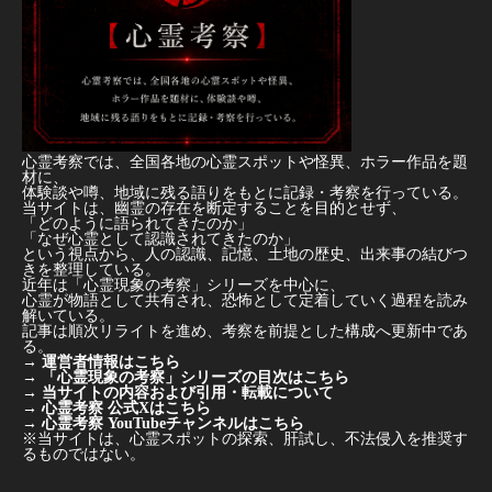
心霊考察では、全国各地の心霊スポットや怪異、ホラー作品を題
材に、
体験談や噂、地域に残る語りをもとに記録・考察を行っている。
当サイトは、幽霊の存在を断定することを目的とせず、
「どのように語られてきたのか」
「なぜ心霊として認識されてきたのか」
という視点から、人の認識、記憶、土地の歴史、出来事の結びつ
きを整理している。
近年は「心霊現象の考察」シリーズを中心に、
心霊が物語として共有され、恐怖として定着していく過程を読み
解いている。
記事は順次リライトを進め、考察を前提とした構成へ更新中であ
る。
→
運営者情報はこちら
→
「心霊現象の考察」シリーズの目次はこちら
→
当サイトの内容および引用・転載について
→
心霊考察 公式Xはこちら
→
心霊考察 YouTubeチャンネルはこちら
※当サイトは、心霊スポットの探索、肝試し、不法侵入を推奨す
るものではない。