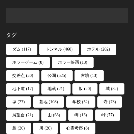
タグ
ダム
(117)
トンネル
(460)
ホテル
(202)
ホラーゲーム
(8)
ホラー映画
(13)
交差点
(20)
公園
(525)
古墳
(13)
地下道
(17)
地蔵
(21)
坂
(20)
城
(82)
塚
(27)
墓地
(108)
学校
(52)
寺
(73)
展望台
(21)
山
(68)
岬
(13)
峠
(77)
島
(26)
川
(20)
心霊考察
(8)