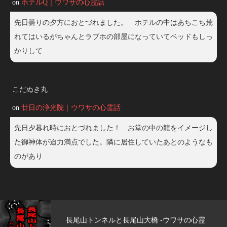
on
ホテルQ｜ウワサの心霊話
先日曇りの夕方におとづれました。 ホテルの中はあちこち荒
れてはいるがちゃんとラブホの部屋になっていてベッドもしっ
かりして
こだぬき丸
on
廿日の浄光院｜ウワサの心霊話
先日夕暮れ時におとづれました！ お堂の中の龍をイメージし
た御神体が迫力満点でした。隣に居住していたあとのようなも
のがあり
尾山大橋 -ウワサの心霊
玄武洞公園 -ウワ