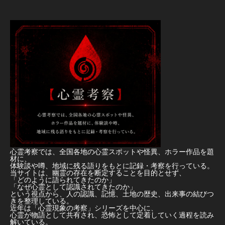
心霊考察では、全国各地の心霊スポットや怪異、ホラー作品を題
材に、
体験談や噂、地域に残る語りをもとに記録・考察を行っている。
当サイトは、幽霊の存在を断定することを目的とせず、
「どのように語られてきたのか」
「なぜ心霊として認識されてきたのか」
という視点から、人の認識、記憶、土地の歴史、出来事の結びつ
きを整理している。
近年は「心霊現象の考察」シリーズを中心に、
心霊が物語として共有され、恐怖として定着していく過程を読み
解いている。