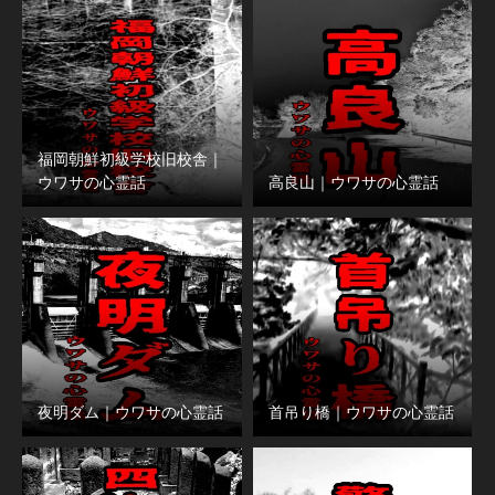
福岡朝鮮初級学校旧校舎｜
ウワサの心霊話
高良山｜ウワサの心霊話
夜明ダム｜ウワサの心霊話
首吊り橋｜ウワサの心霊話