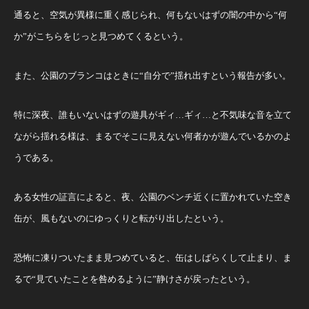
通ると、空気が異様に重く感じられ、何もないはずの闇の中から“何
か”がこちらをじっと見つめてくるという。
また、公園のブランコはときに“自分で”揺れ出すという報告が多い。
特に深夜、誰もいないはずの遊具がギィ…ギィ…と不気味な音を立て
ながら揺れる様は、まるでそこに見えない何者かが遊んでいるかのよ
うである。
ある女性の証言によると、夜、公園のベンチ近くに置かれていた空き
缶が、風もないのにゆっくりと転がり出したという。
恐怖に凍りついたまま見つめていると、缶はしばらくして止まり、ま
るで“見ていたことを咎めるように”静けさが戻ったという。