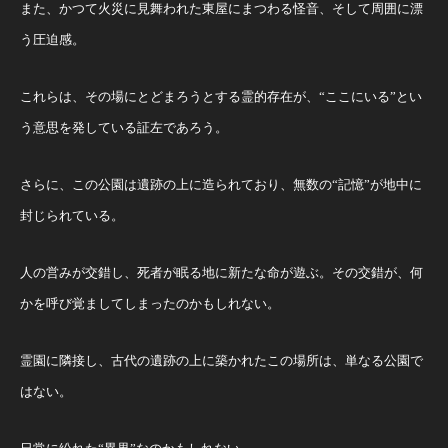
また、かつて火災に見舞われた東屋にまつわる怪音、そして周囲に漂
う圧迫感。
これらは、その場にとどまろうとする霊的存在が、“ここにいる”とい
う意思を発している証左であろう。
さらに、この公園は遺跡の上に造られており、無数の“記憶”が地中に
封じられている。
人の営みが交錯し、死者が眠る地に新たな命が遊ぶ。その交錯が、何
かを呼び覚ましてしまったのかもしれない。
霊園に隣接し、古代の遺跡の上に築かれたこの場所は、単なる公園で
はない。