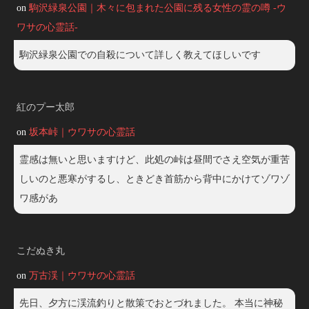
on
駒沢緑泉公園｜木々に包まれた公園に残る女性の霊の噂 -ウ
ワサの心霊話-
駒沢緑泉公園での自殺について詳しく教えてほしいです
紅のプー太郎
on
坂本峠｜ウワサの心霊話
霊感は無いと思いますけど、此処の峠は昼間でさえ空気が重苦
しいのと悪寒がするし、ときどき首筋から背中にかけてゾワゾ
ワ感があ
こだぬき丸
on
万古渓｜ウワサの心霊話
先日、夕方に渓流釣りと散策でおとづれました。 本当に神秘