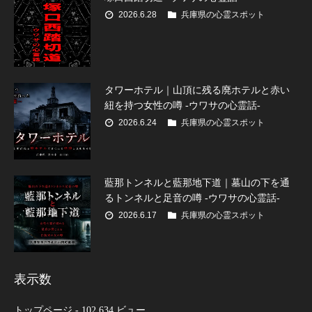
2026.6.28
兵庫県の心霊スポット
タワーホテル｜山頂に残る廃ホテルと赤い
紐を持つ女性の噂 -ウワサの心霊話-
2026.6.24
兵庫県の心霊スポット
藍那トンネルと藍那地下道｜墓山の下を通
るトンネルと足音の噂 -ウワサの心霊話-
2026.6.17
兵庫県の心霊スポット
表示数
トップページ
- 102,634 ビュー