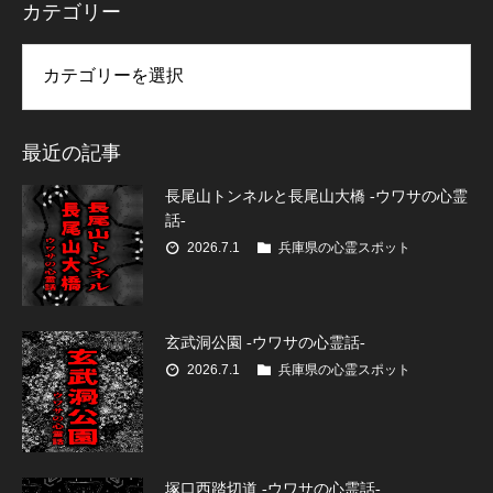
カテゴリー
リー
最近の記事
長尾山トンネルと長尾山大橋 -ウワサの心霊
話-
2026.7.1
兵庫県の心霊スポット
玄武洞公園 -ウワサの心霊話-
2026.7.1
兵庫県の心霊スポット
塚口西踏切道 -ウワサの心霊話-