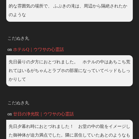
的な雰囲気の場所で、 ふぶきの滝は、周辺から隔絶されたか
のような
こだぬき丸
on
ホテルQ｜ウワサの心霊話
先日曇りの夕方におとづれました。 ホテルの中はあちこち荒
れてはいるがちゃんとラブホの部屋になっていてベッドもしっ
かりして
こだぬき丸
on
廿日の浄光院｜ウワサの心霊話
先日夕暮れ時におとづれました！ お堂の中の龍をイメージし
た御神体が迫力満点でした。隣に居住していたあとのようなも