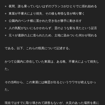
夜間、誰も乗っていないはずのブランコがひとりでに揺れ始める
東屋が不審火により焼失、その後も奇怪な音が鳴り響く
公園内のベンチ横に置かれた空き缶が勝手に動き出す
人の気配がないにもかかわらず、霊のような影を見たという証言
元々が遺跡の上に造られたため、土地に染みついた何かが現れる
である。以下、これらの怪異について記述する。
かつて公園内に存在していた東屋は、ある晩、不審火によって焼失し
た。
その当時から、この東屋には幽霊が出るというウワサが絶えなかっ
た。
現在ではすでに取り壊されて跡形もないが、火災のあった場所を夜に