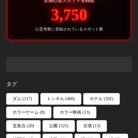
全国心霊スポット登録数
3,750
心霊考察に登録されているスポット数
タグ
ダム
(117)
トンネル
(460)
ホテル
(202)
ホラーゲーム
(8)
ホラー映画
(13)
交差点
(20)
公園
(525)
古墳
(13)