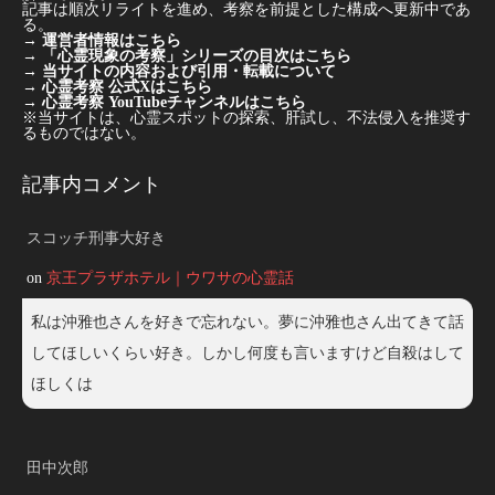
記事は順次リライトを進め、考察を前提とした構成へ更新中であ
る。
→
運営者情報はこちら
→
「心霊現象の考察」シリーズの目次はこちら
→
当サイトの内容および引用・転載について
→
心霊考察 公式Xはこちら
→
心霊考察 YouTubeチャンネルはこちら
※当サイトは、心霊スポットの探索、肝試し、不法侵入を推奨す
るものではない。
記事内コメント
スコッチ刑事大好き
on
京王プラザホテル｜ウワサの心霊話
私は沖雅也さんを好きで忘れない。夢に沖雅也さん出てきて話
してほしいくらい好き。しかし何度も言いますけど自殺はして
ほしくは
田中次郎