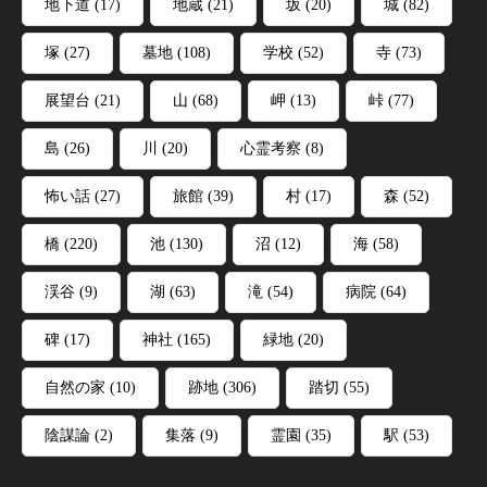
地下道
(17)
地蔵
(21)
坂
(20)
城
(82)
塚
(27)
墓地
(108)
学校
(52)
寺
(73)
展望台
(21)
山
(68)
岬
(13)
峠
(77)
島
(26)
川
(20)
心霊考察
(8)
怖い話
(27)
旅館
(39)
村
(17)
森
(52)
橋
(220)
池
(130)
沼
(12)
海
(58)
渓谷
(9)
湖
(63)
滝
(54)
病院
(64)
碑
(17)
神社
(165)
緑地
(20)
自然の家
(10)
跡地
(306)
踏切
(55)
陰謀論
(2)
集落
(9)
霊園
(35)
駅
(53)