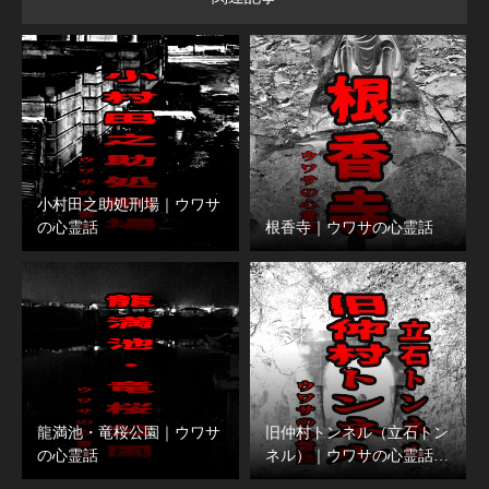
小村田之助処刑場｜ウワサ
の心霊話
根香寺｜ウワサの心霊話
龍満池・竜桜公園｜ウワサ
旧仲村トンネル（立石トン
の心霊話
ネル）｜ウワサの心霊話…