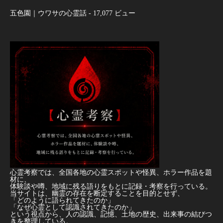
五色園｜ウワサの心霊話
- 17,077 ビュー
心霊考察では、全国各地の心霊スポットや怪異、ホラー作品を題
材に、
体験談や噂、地域に残る語りをもとに記録・考察を行っている。
当サイトは、幽霊の存在を断定することを目的とせず、
「どのように語られてきたのか」
「なぜ心霊として認識されてきたのか」
という視点から、人の認識、記憶、土地の歴史、出来事の結びつ
きを整理している。