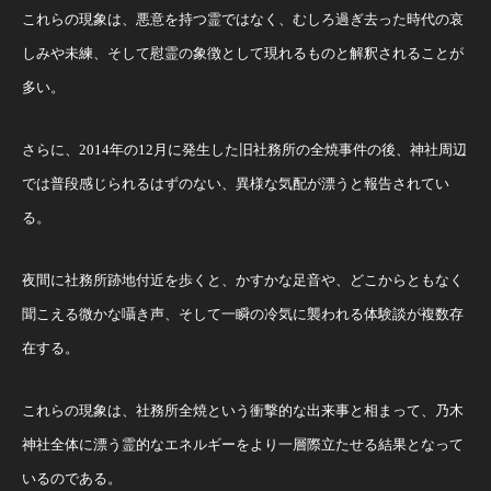
これらの現象は、悪意を持つ霊ではなく、むしろ過ぎ去った時代の哀
しみや未練、そして慰霊の象徴として現れるものと解釈されることが
多い。
さらに、2014年の12月に発生した旧社務所の全焼事件の後、神社周辺
では普段感じられるはずのない、異様な気配が漂うと報告されてい
る。
夜間に社務所跡地付近を歩くと、かすかな足音や、どこからともなく
聞こえる微かな囁き声、そして一瞬の冷気に襲われる体験談が複数存
在する。
これらの現象は、社務所全焼という衝撃的な出来事と相まって、乃木
神社全体に漂う霊的なエネルギーをより一層際立たせる結果となって
いるのである。