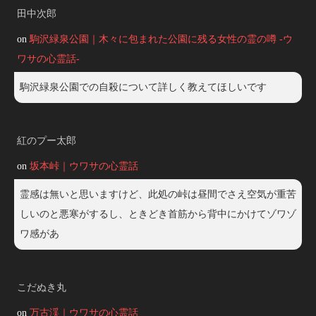
田中次郎
on
駒沢緑泉公園｜木々に包まれた公園に残る女性の霊の噂 -ウ
ワサの心霊話-
駒沢緑泉公園での自殺について詳しく教えてほしいです
紅のプー太郎
on
坂本峠｜ウワサの心霊話
霊感は無いと思いますけど、此処の峠は昼間でさえ空気が重苦
しいのと悪寒がするし、ときどき首筋から背中にかけてゾワゾ
ワ感があ
こだぬき丸
on
万古渓｜ウワサの心霊話