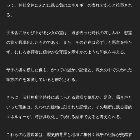
って、神社全体に未だに残る負のエネルギーの表れであると推察され
る。
手水舎に浮かび上がる少女の霊は、過ぎ去った時代の哀しみや、慰霊
の意が具現化したものであり、また、その存在は必ずしも悪意を持た
ず、むしろ参拝者に穏やかな守護を示すかのような印象を与える。
母子の姿を模した像も、かつての温かい記憶と、戦火の中で失われた
家族の絆を象徴していると解釈される。
さらに、旧社務所全焼後に感じられる異様な気配や、足音、囁き声と
いった現象は、失われた建物に刻まれた記憶と、その場所に残る霊的
エネルギーが、時折具現化して現れる結果であると考えられる。
これらの心霊現象は、歴史的背景と地域に根付く戦争の記憶が交錯す