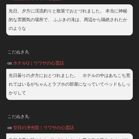
先日、夕方に渓流釣りと散策でおとづれました。 本当に神秘
的な雰囲気の場所で、 ふぶきの滝は、周辺から隔絶されたか
のような
こだぬき丸
on
ホテルQ｜ウワサの心霊話
先日曇りの夕方におとづれました。 ホテルの中はあちこち荒
れてはいるがちゃんとラブホの部屋になっていてベッドもしっ
かりして
こだぬき丸
on
廿日の浄光院｜ウワサの心霊話