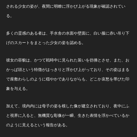
される少女の姿が、夜間に明瞭に浮かび上がる現象が確認されてい
る。
多くの霊感のある者は、手水舎の水面や壁面に、白い服に赤い吊り下
げのスカートをまとった少女の姿を認める。
彼女の容貌は、かつて戦時中に見られた装いを彷彿とさせ、また、お
かっぱ頭という特徴がはっきりと浮かび上がっており、その姿はまる
で座敷わらしのように穏やかでありながらも、どこか哀愁を帯びた印
象を与える。
加えて、境内内には母子の姿を模した像が建立されており、夜中にふ
と視界に入ると、無機質な彫像が一瞬、生きた表情を浮かべているか
のように見えるという報告がある。