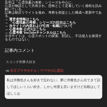
近年は「心霊現象の考察」シリーズを中心に、
心霊が物語として共有され、恐怖として定着していく過程を読み
解いている。
記事は順次リライトを進め、考察を前提とした構成へ更新中であ
る。
→
運営者情報はこちら
→
「心霊現象の考察」シリーズの目次はこちら
→
当サイトの内容および引用・転載について
→
心霊考察 公式Xはこちら
→
心霊考察 YouTubeチャンネルはこちら
※当サイトは、心霊スポットの探索、肝試し、不法侵入を推奨す
るものではない。
記事内コメント
スコッチ刑事大好き
on
京王プラザホテル｜ウワサの心霊話
私は沖雅也さんを好きで忘れない。夢に沖雅也さん出てきて話
してほしいくらい好き。しかし何度も言いますけど自殺はして
ほしくは