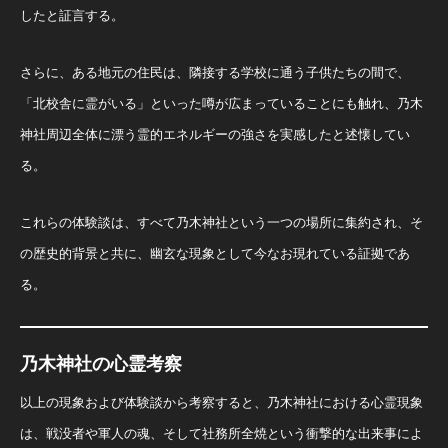
したと証言する。
さらに、ある地元の住民は、隣接する学校に通う子供たちの間で、
「北校舎に霊がいる」といった噂が広まっていることにも触れ、乃木
神社周辺全体に漂う霊的エネルギーの強さを実感したと述懐してい
る。
これらの体験談は、すべて乃木神社という一つの場所に集約され、そ
の歴史的背景と共に、幽玄な現象として今なお現れている証拠であ
る。
乃木神社の心霊考察
以上の現象および体験談から考察すると、乃木神社における心霊現象
は、戦没者や軍人の魂、そして社務所全焼という衝撃的な出来事によ