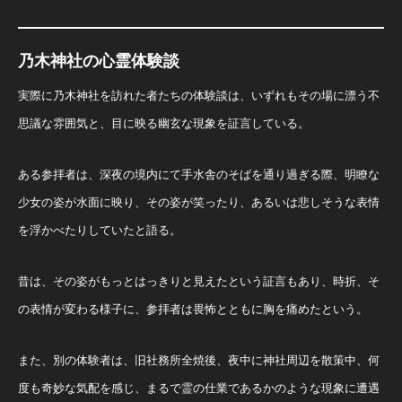
乃木神社の心霊体験談
実際に乃木神社を訪れた者たちの体験談は、いずれもその場に漂う不
思議な雰囲気と、目に映る幽玄な現象を証言している。
ある参拝者は、深夜の境内にて手水舎のそばを通り過ぎる際、明瞭な
少女の姿が水面に映り、その姿が笑ったり、あるいは悲しそうな表情
を浮かべたりしていたと語る。
昔は、その姿がもっとはっきりと見えたという証言もあり、時折、そ
の表情が変わる様子に、参拝者は畏怖とともに胸を痛めたという。
また、別の体験者は、旧社務所全焼後、夜中に神社周辺を散策中、何
度も奇妙な気配を感じ、まるで霊の仕業であるかのような現象に遭遇