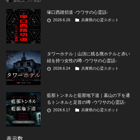
塚口西踏切道 -ウワサの心霊話-
2026.6.28
兵庫県の心霊スポット
タワーホテル｜山頂に残る廃ホテルと赤い
紐を持つ女性の噂 -ウワサの心霊話-
2026.6.24
兵庫県の心霊スポット
藍那トンネルと藍那地下道｜墓山の下を通
るトンネルと足音の噂 -ウワサの心霊話-
2026.6.17
兵庫県の心霊スポット
表示数