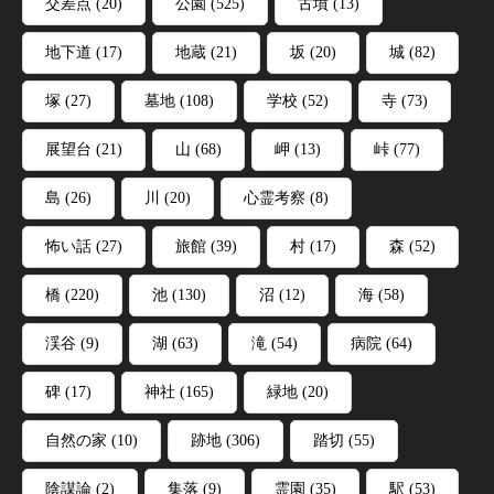
交差点
(20)
公園
(525)
古墳
(13)
地下道
(17)
地蔵
(21)
坂
(20)
城
(82)
塚
(27)
墓地
(108)
学校
(52)
寺
(73)
展望台
(21)
山
(68)
岬
(13)
峠
(77)
島
(26)
川
(20)
心霊考察
(8)
怖い話
(27)
旅館
(39)
村
(17)
森
(52)
橋
(220)
池
(130)
沼
(12)
海
(58)
渓谷
(9)
湖
(63)
滝
(54)
病院
(64)
碑
(17)
神社
(165)
緑地
(20)
自然の家
(10)
跡地
(306)
踏切
(55)
陰謀論
(2)
集落
(9)
霊園
(35)
駅
(53)