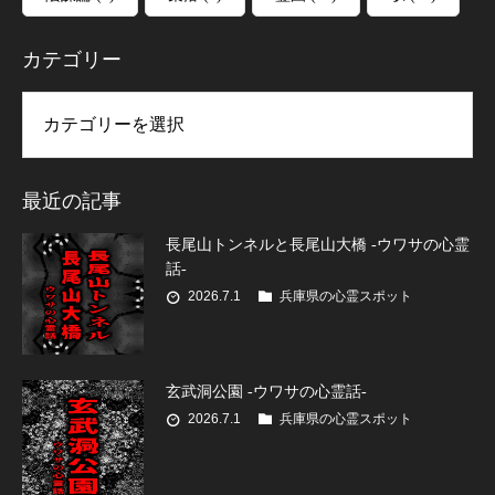
カテゴリー
リー
最近の記事
長尾山トンネルと長尾山大橋 -ウワサの心霊
話-
2026.7.1
兵庫県の心霊スポット
玄武洞公園 -ウワサの心霊話-
2026.7.1
兵庫県の心霊スポット