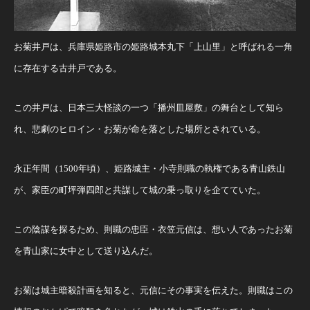
お菊井戸は、兵庫県姫路市の姫路城本丸下「上山里」と呼ばれる一角
に存在する古井戸である。
この井戸は、日本三大怪談の一つ「播州皿屋敷」の舞台として知ら
れ、悲劇のヒロイン・お菊が命を落とした場所とされている。
永正年間（1500年頃）、姫路城主・小寺則職の執権である青山鉄山
が、家臣の町坪弾四郎と共謀して城の乗っ取りを企てていた。
この陰謀を探るため、則職の忠臣・衣笠元信は、想い人であったお菊
を青山家に女中として送り込んだ。
お菊は城主暗殺計画を知ると、元信にその事実を伝えた。則職はこの