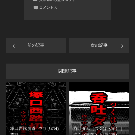
コメント:
0
前の記事
次の記事
関連記事
塚口西踏切道 -ウワサの心
呑吐ダム（つくはら湖）｜
霊話-
沈んだ集落と水辺に重な…