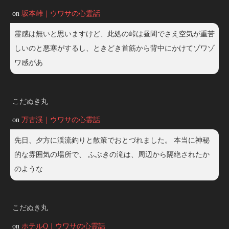
on
坂本峠｜ウワサの心霊話
霊感は無いと思いますけど、此処の峠は昼間でさえ空気が重苦
しいのと悪寒がするし、ときどき首筋から背中にかけてゾワゾ
ワ感があ
こだぬき丸
on
万古渓｜ウワサの心霊話
先日、夕方に渓流釣りと散策でおとづれました。 本当に神秘
的な雰囲気の場所で、 ふぶきの滝は、周辺から隔絶されたか
のような
こだぬき丸
on
ホテルQ｜ウワサの心霊話