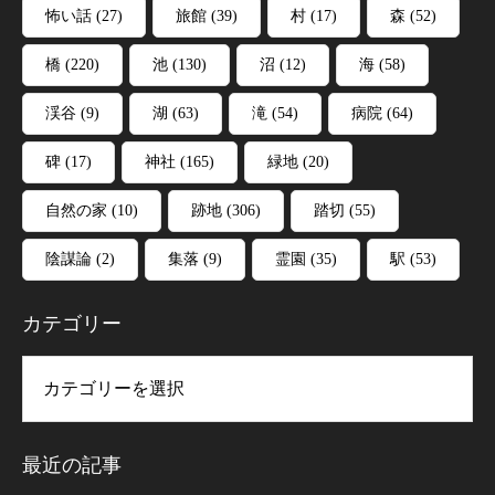
怖い話
(27)
旅館
(39)
村
(17)
森
(52)
橋
(220)
池
(130)
沼
(12)
海
(58)
渓谷
(9)
湖
(63)
滝
(54)
病院
(64)
碑
(17)
神社
(165)
緑地
(20)
自然の家
(10)
跡地
(306)
踏切
(55)
陰謀論
(2)
集落
(9)
霊園
(35)
駅
(53)
カテゴリー
リー
最近の記事