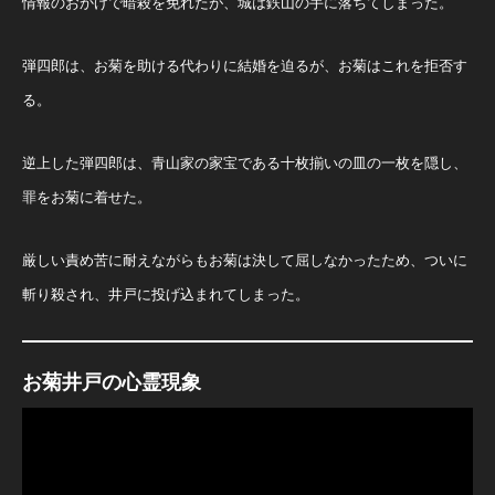
情報のおかげで暗殺を免れたが、城は鉄山の手に落ちてしまった。
弾四郎は、お菊を助ける代わりに結婚を迫るが、お菊はこれを拒否す
る。
逆上した弾四郎は、青山家の家宝である十枚揃いの皿の一枚を隠し、
罪をお菊に着せた。
厳しい責め苦に耐えながらもお菊は決して屈しなかったため、ついに
斬り殺され、井戸に投げ込まれてしまった。
お菊井戸の心霊現象