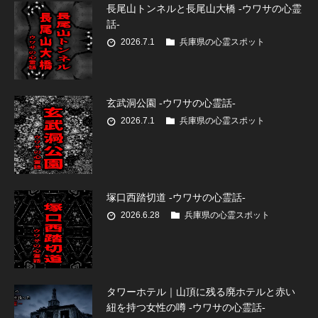
長尾山トンネルと長尾山大橋 -ウワサの心霊
話-
2026.7.1
兵庫県の心霊スポット
玄武洞公園 -ウワサの心霊話-
2026.7.1
兵庫県の心霊スポット
塚口西踏切道 -ウワサの心霊話-
2026.6.28
兵庫県の心霊スポット
タワーホテル｜山頂に残る廃ホテルと赤い
紐を持つ女性の噂 -ウワサの心霊話-