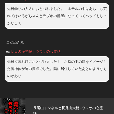
先日曇りの夕方におとづれました。 ホテルの中はあちこち荒
れてはいるがちゃんとラブホの部屋になっていてベッドもしっ
かりして
こだぬき丸
on
廿日の浄光院｜ウワサの心霊話
先日夕暮れ時におとづれました！ お堂の中の龍をイメージし
た御神体が迫力満点でした。隣に居住していたあとのようなも
のがあり
サの心霊
玄武洞公園 -ウワサの心霊話-