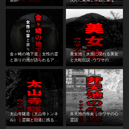
金ヶ崎の地下道｜女性の霊
美女池｜水面に現れる美女
と祟りの池が語られるア…
と大蛇伝説 -ウワサの…
太山寺隧道（太山寺トンネ
弁天池の牛女｜ウワサの心
ル）｜霊園と旧道に残る…
霊話