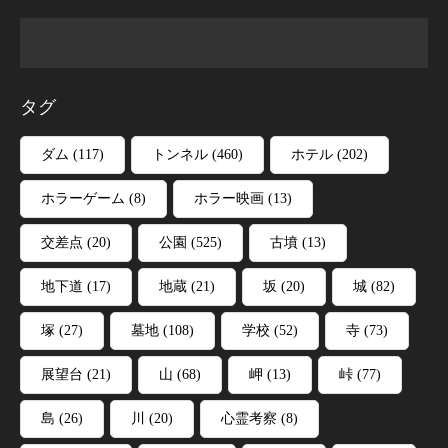
タグ
ダム
(117)
トンネル
(460)
ホテル
(202)
ホラーゲーム
(8)
ホラー映画
(13)
交差点
(20)
公園
(525)
古墳
(13)
地下道
(17)
地蔵
(21)
坂
(20)
城
(82)
塚
(27)
墓地
(108)
学校
(52)
寺
(73)
展望台
(21)
山
(68)
岬
(13)
峠
(77)
島
(26)
川
(20)
心霊考察
(8)