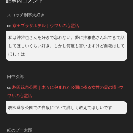
記事内コメント
スコッチ刑事大好き
on
京王プラザホテル｜ウワサの心霊話
私は沖雅也さんを好きで忘れない。夢に沖雅也さん出てきて話
してほしいくらい好き。しかし何度も言いますけど自殺はして
ほしくは
田中次郎
on
駒沢緑泉公園｜木々に包まれた公園に残る女性の霊の噂 -ウ
ワサの心霊話-
駒沢緑泉公園での自殺について詳しく教えてほしいです
紅のプー太郎