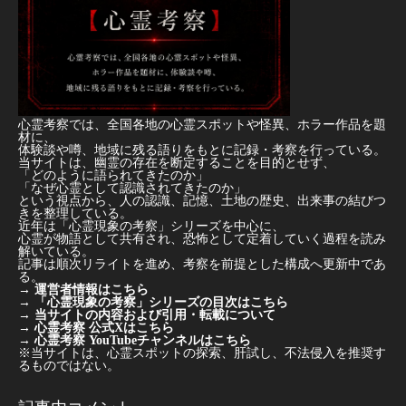
心霊考察では、全国各地の心霊スポットや怪異、ホラー作品を題
材に、
体験談や噂、地域に残る語りをもとに記録・考察を行っている。
当サイトは、幽霊の存在を断定することを目的とせず、
「どのように語られてきたのか」
「なぜ心霊として認識されてきたのか」
という視点から、人の認識、記憶、土地の歴史、出来事の結びつ
きを整理している。
近年は「心霊現象の考察」シリーズを中心に、
心霊が物語として共有され、恐怖として定着していく過程を読み
解いている。
記事は順次リライトを進め、考察を前提とした構成へ更新中であ
る。
→
運営者情報はこちら
→
「心霊現象の考察」シリーズの目次はこちら
→
当サイトの内容および引用・転載について
→
心霊考察 公式Xはこちら
→
心霊考察 YouTubeチャンネルはこちら
※当サイトは、心霊スポットの探索、肝試し、不法侵入を推奨す
るものではない。