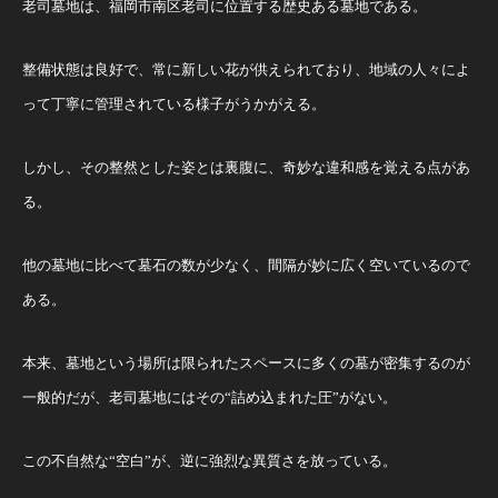
老司墓地は、福岡市南区老司に位置する歴史ある墓地である。
整備状態は良好で、常に新しい花が供えられており、地域の人々によ
って丁寧に管理されている様子がうかがえる。
しかし、その整然とした姿とは裏腹に、奇妙な違和感を覚える点があ
る。
他の墓地に比べて墓石の数が少なく、間隔が妙に広く空いているので
ある。
本来、墓地という場所は限られたスペースに多くの墓が密集するのが
一般的だが、老司墓地にはその“詰め込まれた圧”がない。
この不自然な“空白”が、逆に強烈な異質さを放っている。