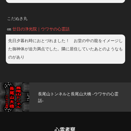
こだぬき丸
on
廿日の浄光院｜ウワサの心霊話
先日夕暮れ時におとづれました！ お堂の中の龍をイメージし
た御神体が迫力満点でした。隣に居住していたあとのようなも
のがあり
霊
玄武洞公園 -ウワサの心霊話-
心霊考察