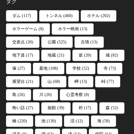
タグ
ダム
(117)
トンネル
(460)
ホテル
(202)
ホラーゲーム
(8)
ホラー映画
(13)
交差点
(20)
公園
(525)
古墳
(13)
地下道
(17)
地蔵
(21)
坂
(20)
城
(82)
塚
(27)
墓地
(108)
学校
(52)
寺
(73)
展望台
(21)
山
(68)
岬
(13)
峠
(77)
島
(26)
川
(20)
心霊考察
(8)
怖い話
(27)
旅館
(39)
村
(17)
森
(52)
橋
(220)
池
(130)
沼
(12)
海
(58)