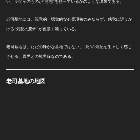
い、空間そのものが“意志”を持っているかのような現象である。
老司墓地には、視覚的・聴覚的な心霊現象のみならず、感覚に訴えか
ける“気配の恐怖”が色濃く漂っている。
老司墓地は、ただの静かな墓地ではない。“死”の気配を生々しく感じ
させる、異界との境界線なのである。
老司墓地の地図