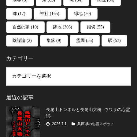
渓谷
(9)
湖
(63)
滝
(54)
病院
(64)
碑
(17)
神社
(165)
緑地
(20)
自然の家
(10)
跡地
(306)
踏切
(55)
陰謀論
(2)
集落
(9)
霊園
(35)
駅
(53)
カテゴリー
リー
最近の記事
長尾山トンネルと長尾山大橋 -ウワサの心霊
話-
2026.7.1
兵庫県の心霊スポット