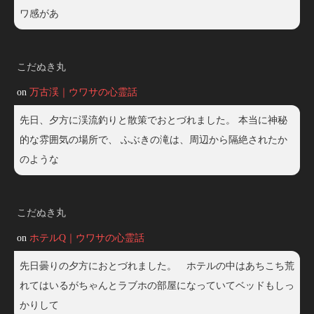
ワ感があ
こだぬき丸
on
万古渓｜ウワサの心霊話
先日、夕方に渓流釣りと散策でおとづれました。 本当に神秘
的な雰囲気の場所で、 ふぶきの滝は、周辺から隔絶されたか
のような
こだぬき丸
on
ホテルQ｜ウワサの心霊話
先日曇りの夕方におとづれました。 ホテルの中はあちこち荒
れてはいるがちゃんとラブホの部屋になっていてベッドもしっ
かりして