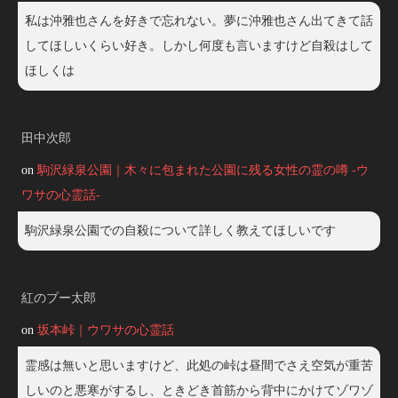
私は沖雅也さんを好きで忘れない。夢に沖雅也さん出てきて話
してほしいくらい好き。しかし何度も言いますけど自殺はして
ほしくは
田中次郎
on
駒沢緑泉公園｜木々に包まれた公園に残る女性の霊の噂 -ウ
ワサの心霊話-
駒沢緑泉公園での自殺について詳しく教えてほしいです
紅のプー太郎
on
坂本峠｜ウワサの心霊話
霊感は無いと思いますけど、此処の峠は昼間でさえ空気が重苦
しいのと悪寒がするし、ときどき首筋から背中にかけてゾワゾ