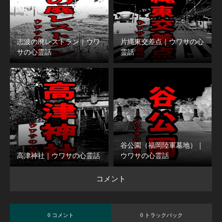
志波の廃レストラン｜ウワ
片縄東交差点｜ウワサの心
サの心霊話
霊話
谷公園（福岡陸軍墓地）｜
高津神社｜ウワサの心霊話
ウワサの心霊話
コメント
0 コメント
0 トラックバック