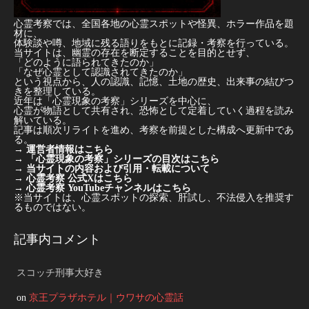
心霊考察では、全国各地の心霊スポットや怪異、ホラー作品を題
材に、
体験談や噂、地域に残る語りをもとに記録・考察を行っている。
当サイトは、幽霊の存在を断定することを目的とせず、
「どのように語られてきたのか」
「なぜ心霊として認識されてきたのか」
という視点から、人の認識、記憶、土地の歴史、出来事の結びつ
きを整理している。
近年は「心霊現象の考察」シリーズを中心に、
心霊が物語として共有され、恐怖として定着していく過程を読み
解いている。
記事は順次リライトを進め、考察を前提とした構成へ更新中であ
る。
→
運営者情報はこちら
→
「心霊現象の考察」シリーズの目次はこちら
→
当サイトの内容および引用・転載について
→
心霊考察 公式Xはこちら
→
心霊考察 YouTubeチャンネルはこちら
※当サイトは、心霊スポットの探索、肝試し、不法侵入を推奨す
るものではない。
記事内コメント
スコッチ刑事大好き
on
京王プラザホテル｜ウワサの心霊話