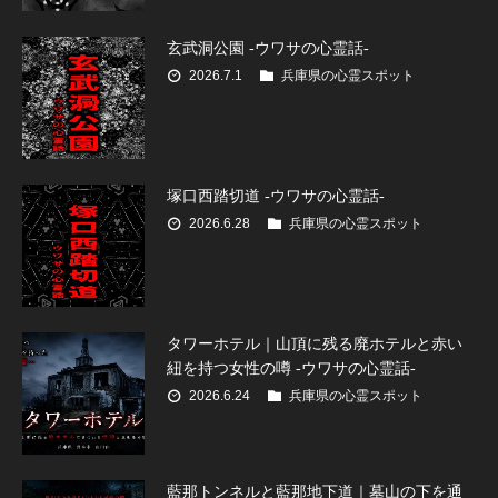
玄武洞公園 -ウワサの心霊話-
2026.7.1
兵庫県の心霊スポット
塚口西踏切道 -ウワサの心霊話-
2026.6.28
兵庫県の心霊スポット
タワーホテル｜山頂に残る廃ホテルと赤い
紐を持つ女性の噂 -ウワサの心霊話-
2026.6.24
兵庫県の心霊スポット
藍那トンネルと藍那地下道｜墓山の下を通