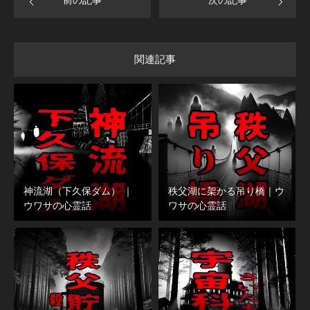
前の記事
次の記事
関連記事
神流湖（下久保ダム） ｜
秩父湖に架かる吊り橋｜ウ
ウワサの心霊話
ワサの心霊話