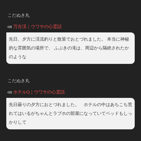
こだぬき丸
on
万古渓｜ウワサの心霊話
先日、夕方に渓流釣りと散策でおとづれました。 本当に神秘
的な雰囲気の場所で、 ふぶきの滝は、周辺から隔絶されたか
のような
こだぬき丸
on
ホテルQ｜ウワサの心霊話
先日曇りの夕方におとづれました。 ホテルの中はあちこち荒
れてはいるがちゃんとラブホの部屋になっていてベッドもしっ
かりして