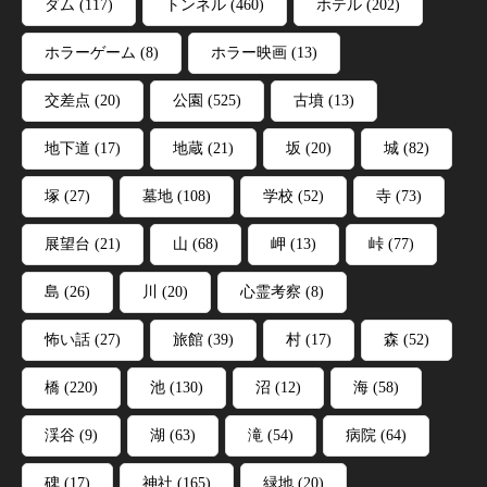
ダム
(117)
トンネル
(460)
ホテル
(202)
ホラーゲーム
(8)
ホラー映画
(13)
交差点
(20)
公園
(525)
古墳
(13)
地下道
(17)
地蔵
(21)
坂
(20)
城
(82)
塚
(27)
墓地
(108)
学校
(52)
寺
(73)
展望台
(21)
山
(68)
岬
(13)
峠
(77)
島
(26)
川
(20)
心霊考察
(8)
怖い話
(27)
旅館
(39)
村
(17)
森
(52)
橋
(220)
池
(130)
沼
(12)
海
(58)
渓谷
(9)
湖
(63)
滝
(54)
病院
(64)
碑
(17)
神社
(165)
緑地
(20)