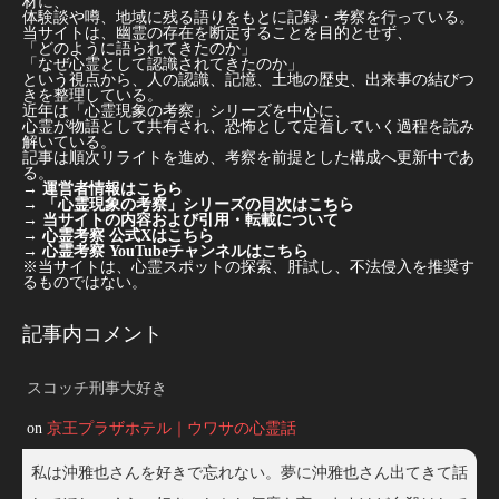
材に、
体験談や噂、地域に残る語りをもとに記録・考察を行っている。
当サイトは、幽霊の存在を断定することを目的とせず、
「どのように語られてきたのか」
「なぜ心霊として認識されてきたのか」
という視点から、人の認識、記憶、土地の歴史、出来事の結びつ
きを整理している。
近年は「心霊現象の考察」シリーズを中心に、
心霊が物語として共有され、恐怖として定着していく過程を読み
解いている。
記事は順次リライトを進め、考察を前提とした構成へ更新中であ
る。
→
運営者情報はこちら
→
「心霊現象の考察」シリーズの目次はこちら
→
当サイトの内容および引用・転載について
→
心霊考察 公式Xはこちら
→
心霊考察 YouTubeチャンネルはこちら
※当サイトは、心霊スポットの探索、肝試し、不法侵入を推奨す
るものではない。
記事内コメント
スコッチ刑事大好き
on
京王プラザホテル｜ウワサの心霊話
私は沖雅也さんを好きで忘れない。夢に沖雅也さん出てきて話