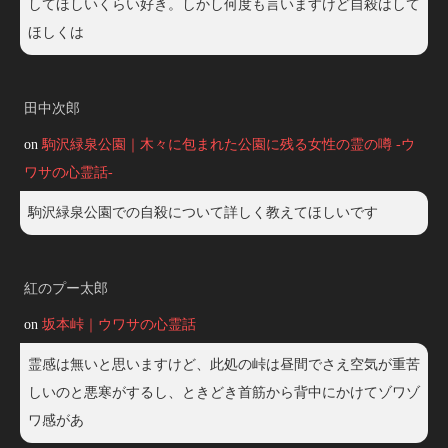
してほしいくらい好き。しかし何度も言いますけど自殺はして
ほしくは
田中次郎
on
駒沢緑泉公園｜木々に包まれた公園に残る女性の霊の噂 -ウ
ワサの心霊話-
駒沢緑泉公園での自殺について詳しく教えてほしいです
紅のプー太郎
on
坂本峠｜ウワサの心霊話
霊感は無いと思いますけど、此処の峠は昼間でさえ空気が重苦
しいのと悪寒がするし、ときどき首筋から背中にかけてゾワゾ
ワ感があ