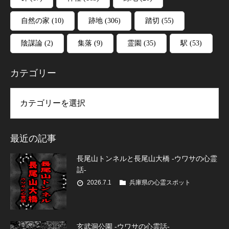
自然の家
(10)
跡地
(306)
踏切
(55)
陰謀論
(2)
集落
(9)
霊園
(35)
駅
(53)
カテゴリー
リー
最近の記事
長尾山トンネルと長尾山大橋 -ウワサの心霊
話-
2026.7.1
兵庫県の心霊スポット
玄武洞公園 -ウワサの心霊話-