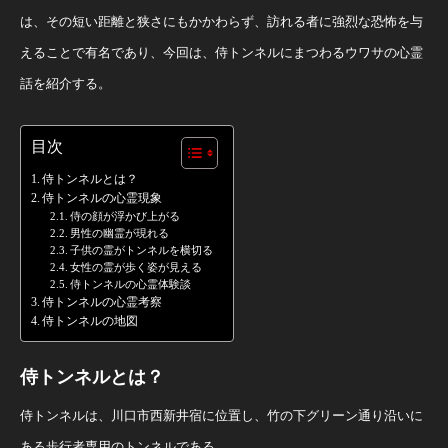
は、その短い距離と狭さにもかかわらず、訪れる者に強烈な恐怖を与
えることで有名であり、今回は、侍トンネルにまつわるウワサの心霊
話を紹介する。
目次
侍トンネルとは？
侍トンネルの心霊現象
侍の顔が浮かび上がる
男性の幽霊が現れる
子供の霊がトンネルを横切る
女性の霊が歩く姿が見える
侍トンネルの心霊体験談
侍トンネルの心霊考察
侍トンネルの地図
侍トンネルとは？
侍トンネルは、川口市西新井宿に位置し、竹の下グリーン通り沿いに
ある歩行者専用のトンネルである。