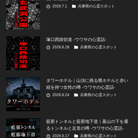
2026.7.1
兵庫県の心霊スポット
塚口西踏切道 -ウワサの心霊話-
2026.6.28
兵庫県の心霊スポット
タワーホテル｜山頂に残る廃ホテルと赤い
紐を持つ女性の噂 -ウワサの心霊話-
2026.6.24
兵庫県の心霊スポット
藍那トンネルと藍那地下道｜墓山の下を通
るトンネルと足音の噂 -ウワサの心霊話-
2026.6.17
兵庫県の心霊スポット