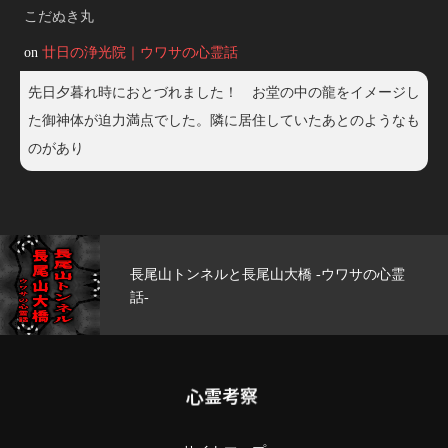
こだぬき丸
on
廿日の浄光院｜ウワサの心霊話
先日夕暮れ時におとづれました！ お堂の中の龍をイメージし
た御神体が迫力満点でした。隣に居住していたあとのようなも
のがあり
尾山大橋 -ウワサの心霊
玄武洞公園 -ウワ
心霊考察