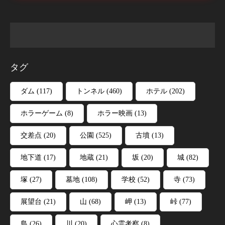
タグ
ダム
(117)
トンネル
(460)
ホテル
(202)
ホラーゲーム
(8)
ホラー映画
(13)
交差点
(20)
公園
(525)
古墳
(13)
地下道
(17)
地蔵
(21)
坂
(20)
城
(82)
塚
(27)
墓地
(108)
学校
(52)
寺
(73)
展望台
(21)
山
(68)
岬
(13)
峠
(77)
島
(26)
川
(20)
心霊考察
(8)