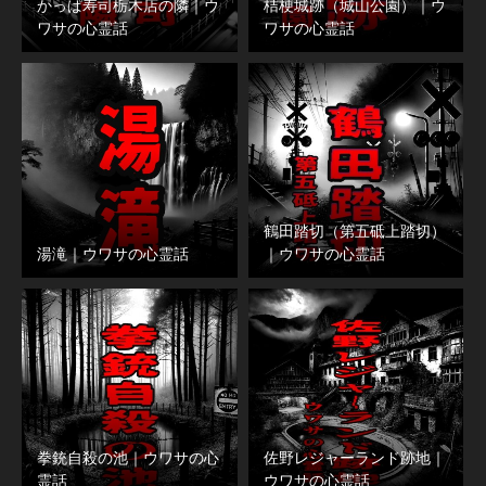
かっぱ寿司栃木店の隣｜ウ
桔梗城跡（城山公園）｜ウ
ワサの心霊話
ワサの心霊話
鶴田踏切（第五砥上踏切）
湯滝｜ウワサの心霊話
｜ウワサの心霊話
拳銃自殺の池｜ウワサの心
佐野レジャーランド跡地｜
霊話
ウワサの心霊話