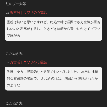
紅のプー太郎
on
坂本峠｜ウワサの心霊話
霊感は無いと思いますけど、此処の峠は昼間でさえ空気が重苦
しいのと悪寒がするし、ときどき首筋から背中にかけてゾワゾ
ワ感があ
こだぬき丸
on
万古渓｜ウワサの心霊話
先日、夕方に渓流釣りと散策でおとづれました。 本当に神秘
的な雰囲気の場所で、 ふぶきの滝は、周辺から隔絶されたか
のような
こだぬき丸