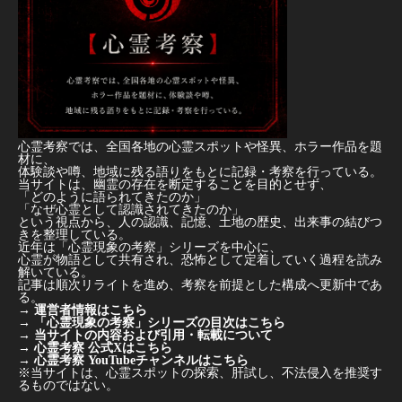
心霊考察では、全国各地の心霊スポットや怪異、ホラー作品を題
材に、
体験談や噂、地域に残る語りをもとに記録・考察を行っている。
当サイトは、幽霊の存在を断定することを目的とせず、
「どのように語られてきたのか」
「なぜ心霊として認識されてきたのか」
という視点から、人の認識、記憶、土地の歴史、出来事の結びつ
きを整理している。
近年は「心霊現象の考察」シリーズを中心に、
心霊が物語として共有され、恐怖として定着していく過程を読み
解いている。
記事は順次リライトを進め、考察を前提とした構成へ更新中であ
る。
→
運営者情報はこちら
→
「心霊現象の考察」シリーズの目次はこちら
→
当サイトの内容および引用・転載について
→
心霊考察 公式Xはこちら
→
心霊考察 YouTubeチャンネルはこちら
※当サイトは、心霊スポットの探索、肝試し、不法侵入を推奨す
るものではない。