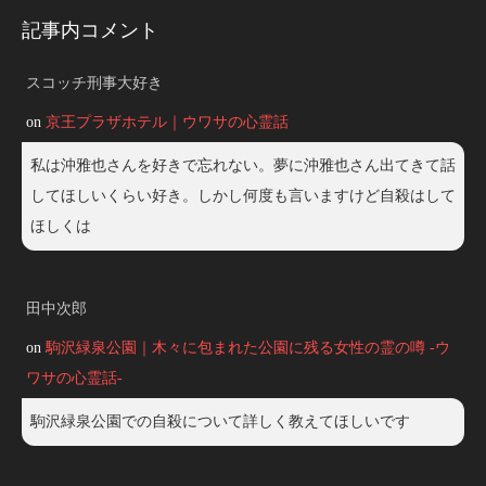
記事内コメント
スコッチ刑事大好き
on
京王プラザホテル｜ウワサの心霊話
私は沖雅也さんを好きで忘れない。夢に沖雅也さん出てきて話
してほしいくらい好き。しかし何度も言いますけど自殺はして
ほしくは
田中次郎
on
駒沢緑泉公園｜木々に包まれた公園に残る女性の霊の噂 -ウ
ワサの心霊話-
駒沢緑泉公園での自殺について詳しく教えてほしいです