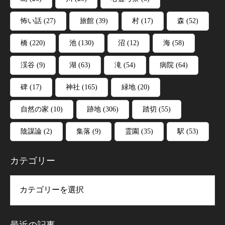
怖い話
(27)
旅館
(39)
村
(17)
森
(52)
橋
(220)
池
(130)
沼
(12)
海
(58)
渓谷
(9)
湖
(63)
滝
(54)
病院
(64)
碑
(17)
神社
(165)
緑地
(20)
自然の家
(10)
跡地
(306)
踏切
(55)
陰謀論
(2)
集落
(9)
霊園
(35)
駅
(53)
カテゴリー
リー
最近の記事