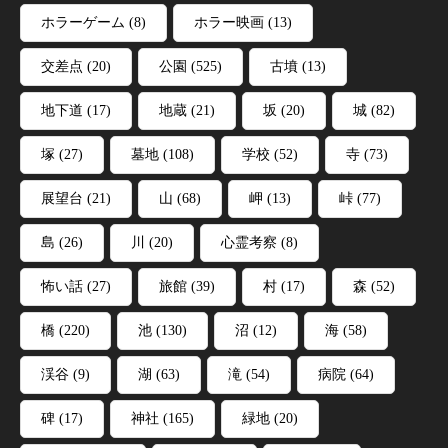
ホラーゲーム
(8)
ホラー映画
(13)
交差点
(20)
公園
(525)
古墳
(13)
地下道
(17)
地蔵
(21)
坂
(20)
城
(82)
塚
(27)
墓地
(108)
学校
(52)
寺
(73)
展望台
(21)
山
(68)
岬
(13)
峠
(77)
島
(26)
川
(20)
心霊考察
(8)
怖い話
(27)
旅館
(39)
村
(17)
森
(52)
橋
(220)
池
(130)
沼
(12)
海
(58)
渓谷
(9)
湖
(63)
滝
(54)
病院
(64)
碑
(17)
神社
(165)
緑地
(20)