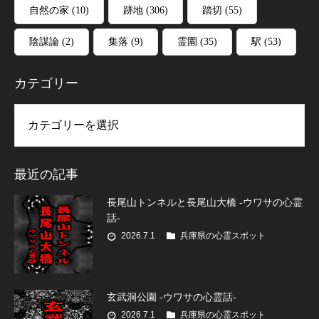
自然の家
(10)
跡地
(306)
踏切
(55)
陰謀論
(2)
集落
(9)
霊園
(35)
駅
(53)
カテゴリー
リー
最近の記事
長尾山トンネルと長尾山大橋 -ウワサの心霊
話-
2026.7.1
兵庫県の心霊スポット
玄武洞公園 -ウワサの心霊話-
2026.7.1
兵庫県の心霊スポット