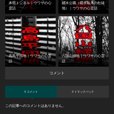
本宿トンネル｜ウワサの心
鑓水公園（鑓水板木の杜緑
霊話
地）｜ウワサの心霊話
高島平団地｜ウワサの心霊
八国山緑地｜ウワサの心霊
話
話
コメント
0 コメント
0 トラックバック
この記事へのコメントはありません。