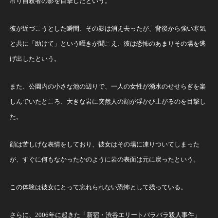
吊り自殺者の影を目撃したという。
彼が近づこうとした瞬間、その影は消え去ったが、背後から強い寒気
と共に「助けて」という囁きが聞こえ、彼は恐怖のあまりその場を逃
げ出したという。
また、公園内の小さな池の辺りで、一人の女性が湧水のせせらぎを楽
しんでいたところ、大きな岩に突然人の顔が浮かび上がるのを目撃し
た。
顔は苦しげな表情をしており、彼女はその場に凍りついてしまった
が、すぐに何もなかったかのように岩の表面は元に戻ったという。
この体験は彼女にとって忘れられない恐怖として残っている。
さらに、2006年に起きた「新宿・渋谷エリートバラバラ殺人事件」