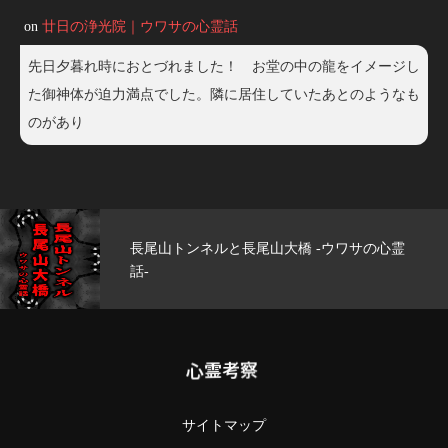
on
廿日の浄光院｜ウワサの心霊話
先日夕暮れ時におとづれました！ お堂の中の龍をイメージし
た御神体が迫力満点でした。隣に居住していたあとのようなも
のがあり
長尾山大橋 -ウワサの心霊
玄武洞公園 -ウワ
心霊考察
サイトマップ