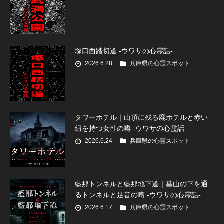
塚口西踏切道 -ウワサの心霊話-
2026.6.28
兵庫県の心霊スポット
タワーホテル｜山頂に残る廃ホテルと赤い
紐を持つ女性の噂 -ウワサの心霊話-
2026.6.24
兵庫県の心霊スポット
藍那トンネルと藍那地下道｜墓山の下を通
るトンネルと足音の噂 -ウワサの心霊話-
2026.6.17
兵庫県の心霊スポット