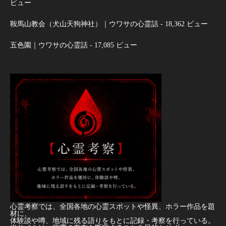
ビュー
鞍馬山教会（犬山天狗神社）｜ウワサの心霊話
- 18,362 ビュー
五色園｜ウワサの心霊話
- 17,085 ビュー
心霊考察では、全国各地の心霊スポットや怪異、ホラー作品を題
材に、
体験談や噂、地域に残る語りをもとに記録・考察を行っている。