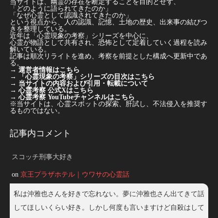
当サイトは、幽霊の存在を断定することを目的とせず、
「どのように語られてきたのか」
「なぜ心霊として認識されてきたのか」
という視点から、人の認識、記憶、土地の歴史、出来事の結びつ
きを整理している。
近年は「心霊現象の考察」シリーズを中心に、
心霊が物語として共有され、恐怖として定着していく過程を読み
解いている。
記事は順次リライトを進め、考察を前提とした構成へ更新中であ
る。
→
運営者情報はこちら
→
「心霊現象の考察」シリーズの目次はこちら
→
当サイトの内容および引用・転載について
→
心霊考察 公式Xはこちら
→
心霊考察 YouTubeチャンネルはこちら
※当サイトは、心霊スポットの探索、肝試し、不法侵入を推奨す
るものではない。
記事内コメント
スコッチ刑事大好き
on
京王プラザホテル｜ウワサの心霊話
私は沖雅也さんを好きで忘れない。夢に沖雅也さん出てきて話
してほしいくらい好き。しかし何度も言いますけど自殺はして