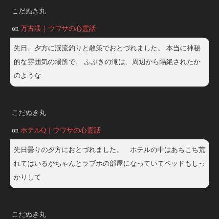
こだぬき丸
on
万古渓｜ウワサの心霊話
先日、夕方に渓流釣りと散策でおとづれました。 本当に神秘
的な雰囲気の場所で、 ふぶきの滝は、周辺から隔絶されたか
のような
こだぬき丸
on
ホテルQ｜ウワサの心霊話
先日曇りの夕方におとづれました。 ホテルの中はあちこち荒
れてはいるがちゃんとラブホの部屋になっていてベッドもしっ
かりして
こだぬき丸