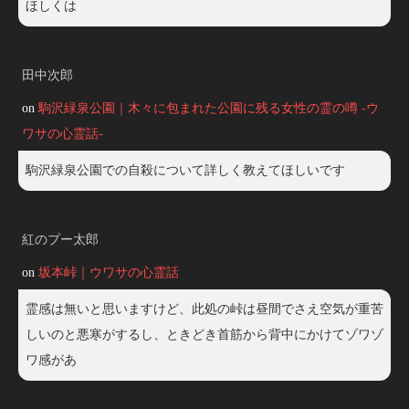
ほしくは
田中次郎
on
駒沢緑泉公園｜木々に包まれた公園に残る女性の霊の噂 -ウ
ワサの心霊話-
駒沢緑泉公園での自殺について詳しく教えてほしいです
紅のプー太郎
on
坂本峠｜ウワサの心霊話
霊感は無いと思いますけど、此処の峠は昼間でさえ空気が重苦
しいのと悪寒がするし、ときどき首筋から背中にかけてゾワゾ
ワ感があ