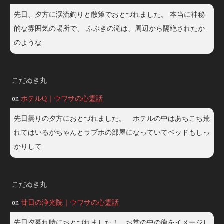
先日、夕方に渓流釣りと散策でおとづれました。 本当に神秘
的な雰囲気の場所で、 ふぶきの滝は、周辺から隔絶されたか
のような
こだぬき丸
on
ホテルQ｜ウワサの心霊話
先日曇りの夕方におとづれました。 ホテルの中はあちこち荒
れてはいるがちゃんとラブホの部屋になっていてベッドもしっ
かりして
こだぬき丸
on
廿日の浄光院｜ウワサの心霊話
先日夕暮れ時におとづれました！ お堂の中の龍をイメージし