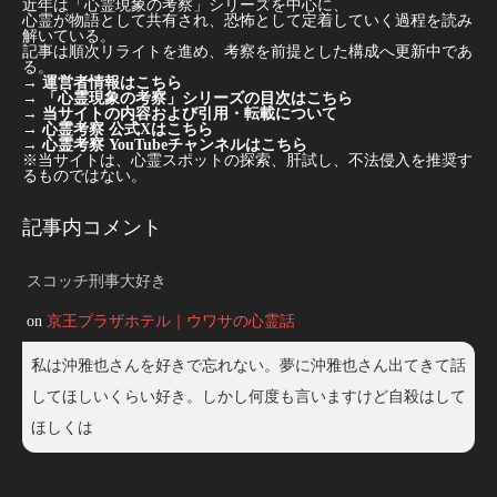
近年は「心霊現象の考察」シリーズを中心に、
心霊が物語として共有され、恐怖として定着していく過程を読み
解いている。
記事は順次リライトを進め、考察を前提とした構成へ更新中であ
る。
→
運営者情報はこちら
→
「心霊現象の考察」シリーズの目次はこちら
→
当サイトの内容および引用・転載について
→
心霊考察 公式Xはこちら
→
心霊考察 YouTubeチャンネルはこちら
※当サイトは、心霊スポットの探索、肝試し、不法侵入を推奨す
るものではない。
記事内コメント
スコッチ刑事大好き
on
京王プラザホテル｜ウワサの心霊話
私は沖雅也さんを好きで忘れない。夢に沖雅也さん出てきて話
してほしいくらい好き。しかし何度も言いますけど自殺はして
ほしくは