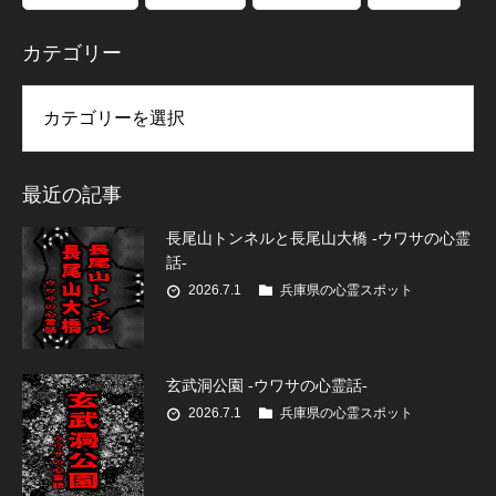
カテゴリー
リー
最近の記事
長尾山トンネルと長尾山大橋 -ウワサの心霊
話-
2026.7.1
兵庫県の心霊スポット
玄武洞公園 -ウワサの心霊話-
2026.7.1
兵庫県の心霊スポット