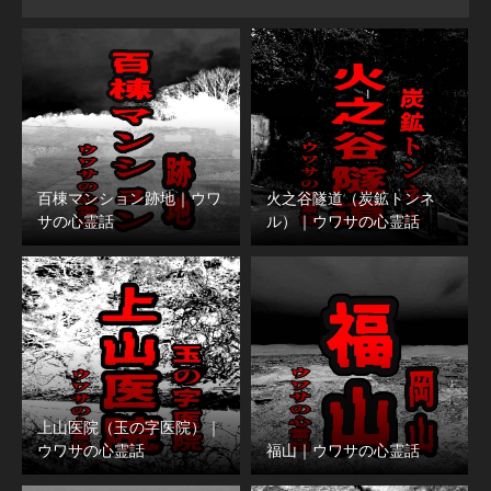
百棟マンション跡地｜ウワ
火之谷隧道（炭鉱トンネ
サの心霊話
ル）｜ウワサの心霊話
上山医院（玉の字医院）｜
ウワサの心霊話
福山｜ウワサの心霊話