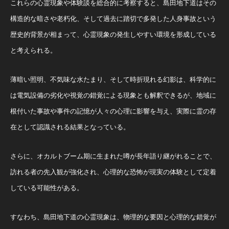
これらの心霊現象や体験談を総合的に考察すると、島田地下道はその
構造的な暗さや老朽化、そして過去に踏切で多発した人身事故という
歴史的背景が相まって、心霊現象の発生しやすい環境を形成している
と考えられる。
薄暗い照明、不気味な水たまり、そして時折現れる幻影は、科学的に
は電気設備の劣化や視覚の錯覚による現象とも解釈できるが、地域に
根付いた事故や事件の記憶が人々の心理に影響を与え、実際に霊の存
在として認識される結果となっている。
さらに、オカルトブーム期に生まれた噂が長年語り継がれることで、
訪れる者の先入観が強化され、心理的な恐怖が現実の体験として定着
している可能性がある。
すなわち、島田地下道の心霊現象は、物理的な要因と心理的な錯覚が