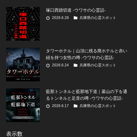
塚口西踏切道 -ウワサの心霊話-
2026.6.28
兵庫県の心霊スポット
タワーホテル｜山頂に残る廃ホテルと赤い
紐を持つ女性の噂 -ウワサの心霊話-
2026.6.24
兵庫県の心霊スポット
藍那トンネルと藍那地下道｜墓山の下を通
るトンネルと足音の噂 -ウワサの心霊話-
2026.6.17
兵庫県の心霊スポット
表示数