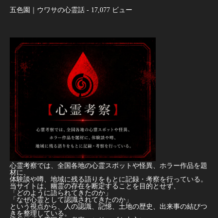
五色園｜ウワサの心霊話
- 17,077 ビュー
心霊考察では、全国各地の心霊スポットや怪異、ホラー作品を題
材に、
体験談や噂、地域に残る語りをもとに記録・考察を行っている。
当サイトは、幽霊の存在を断定することを目的とせず、
「どのように語られてきたのか」
「なぜ心霊として認識されてきたのか」
という視点から、人の認識、記憶、土地の歴史、出来事の結びつ
きを整理している。