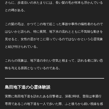
さらに、歩道沿いの水たまりには、長い髪の毛が何本も浮かんでいる
との噂がある。
この髪の毛は、かつてこの地で起こった事故や事件の犠牲者のもので
はないかと語られ、特に夜間、地下水の流れとともに不気味な動きを
見せると、女性の霊がそこに宿っているのではないかという心霊現象
と結び付けられている。
これらの現象は、地下道の冷たい空気と相まって、訪れる者に深い恐
怖を与える原因となっているのである。
島田地下道の心霊体験談
実際に島田地下道を訪れたある目撃者は、深夜2時頃、普段は車通行
専用であるこの地下道を一人で歩いた際、ふと後ろから鋭い視線を感