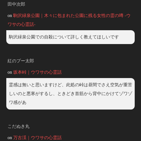
田中次郎
on
駒沢緑泉公園｜木々に包まれた公園に残る女性の霊の噂 -ウ
ワサの心霊話-
駒沢緑泉公園での自殺について詳しく教えてほしいです
紅のプー太郎
on
坂本峠｜ウワサの心霊話
霊感は無いと思いますけど、此処の峠は昼間でさえ空気が重苦
しいのと悪寒がするし、ときどき首筋から背中にかけてゾワゾ
ワ感があ
こだぬき丸
on
万古渓｜ウワサの心霊話