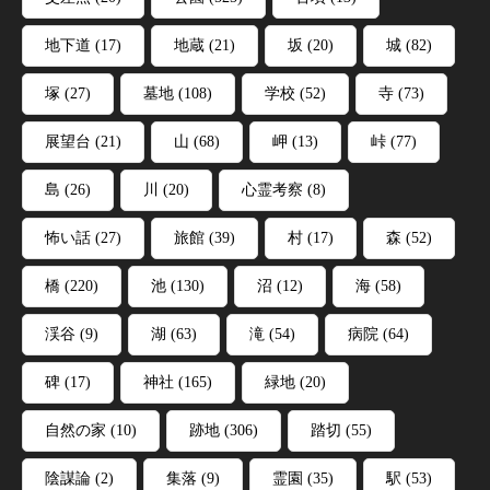
地下道
(17)
地蔵
(21)
坂
(20)
城
(82)
塚
(27)
墓地
(108)
学校
(52)
寺
(73)
展望台
(21)
山
(68)
岬
(13)
峠
(77)
島
(26)
川
(20)
心霊考察
(8)
怖い話
(27)
旅館
(39)
村
(17)
森
(52)
橋
(220)
池
(130)
沼
(12)
海
(58)
渓谷
(9)
湖
(63)
滝
(54)
病院
(64)
碑
(17)
神社
(165)
緑地
(20)
自然の家
(10)
跡地
(306)
踏切
(55)
陰謀論
(2)
集落
(9)
霊園
(35)
駅
(53)