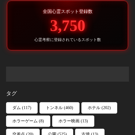
全国心霊スポット登録数
3,750
心霊考察に登録されているスポット数
タグ
ダム
(117)
トンネル
(460)
ホテル
(202)
ホラーゲーム
(8)
ホラー映画
(13)
交差点
(20)
公園
(525)
古墳
(13)