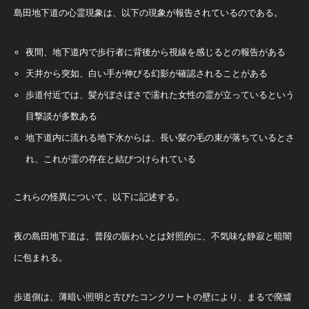
島田地下道の心霊現象は、以下の現象が報告されているのである。
夜間、地下道内で歩行者に背後から視線を感じるとの報告がある
天井から突如、白い手が伸びる幻影が確認されることがある
歩道付近では、髪がぼさぼさで濡れた女性の霊が立っているという
目撃談が多数ある
地下道内に流れる地下水からは、長い髪の毛の束が落ちているとさ
れ、これが霊の存在と結びつけられている
これらの怪異について、以下に記述する。
夜の島田地下道は、普段の賑わいとは対照的に、不気味な静寂と暗闇
に包まれる。
歩道側は、薄暗い照明と古びたコンクリートの壁により、まるで廃墟