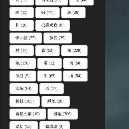
岬
(13)
峠
(77)
島
(26)
川
(20)
心霊考察
(8)
怖い話
(27)
旅館
(39)
村
(17)
森
(52)
橋
(220)
池
(130)
沼
(12)
海
(58)
渓谷
(9)
湖
(63)
滝
(54)
病院
(64)
碑
(17)
神社
(165)
緑地
(20)
自然の家
(10)
跡地
(306)
踏切
(55)
陰謀論
(2)