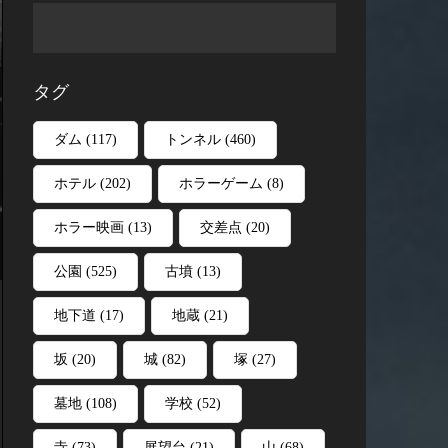
タグ
ダム
(117)
トンネル
(460)
ホテル
(202)
ホラーゲーム
(8)
ホラー映画
(13)
交差点
(20)
公園
(525)
古墳
(13)
地下道
(17)
地蔵
(21)
坂
(20)
城
(82)
塚
(27)
墓地
(108)
学校
(52)
寺
(73)
展望台
(21)
山
(68)