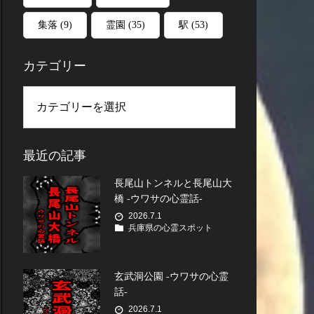
集落
(9)
霊園
(35)
駅
(53)
カテゴリー
最近の記事
長尾山トンネルと長尾山大
橋 -ウワサの心霊話-
2026.7.1
兵庫県の心霊スポット
玄武洞公園 -ウワサの心霊
話-
2026.7.1