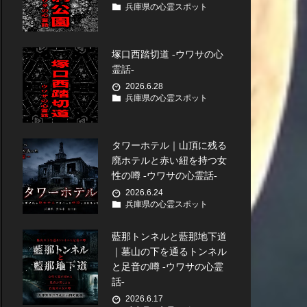
兵庫県の心霊スポット
塚口西踏切道 -ウワサの心
霊話-
2026.6.28
兵庫県の心霊スポット
タワーホテル｜山頂に残る
廃ホテルと赤い紐を持つ女
性の噂 -ウワサの心霊話-
2026.6.24
兵庫県の心霊スポット
藍那トンネルと藍那地下道
｜墓山の下を通るトンネル
と足音の噂 -ウワサの心霊
話-
2026.6.17