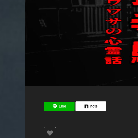
Line
note