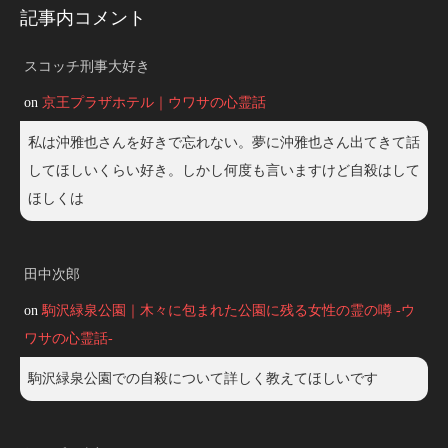
記事内コメント
スコッチ刑事大好き
on
京王プラザホテル｜ウワサの心霊話
私は沖雅也さんを好きで忘れない。夢に沖雅也さん出てきて話
してほしいくらい好き。しかし何度も言いますけど自殺はして
ほしくは
田中次郎
on
駒沢緑泉公園｜木々に包まれた公園に残る女性の霊の噂 -ウ
ワサの心霊話-
駒沢緑泉公園での自殺について詳しく教えてほしいです