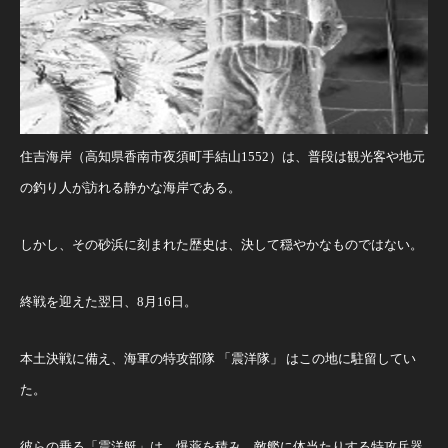
住吉海岸（高知県香南市夜須町手結山1552）は、普段は観光客や地元
の釣り人が訪れる静かな海岸である。
しかし、その砂浜に刻まれた歴史は、決して穏やかなものではない。
終戦を迎えた翌日、8月16日。
本土決戦に備え、海軍の特攻部隊 「震洋隊」 はこの地に駐留してい
た。
彼らの乗る「震洋艇」は、爆薬を積み、敵艦に体当たりする特攻兵器