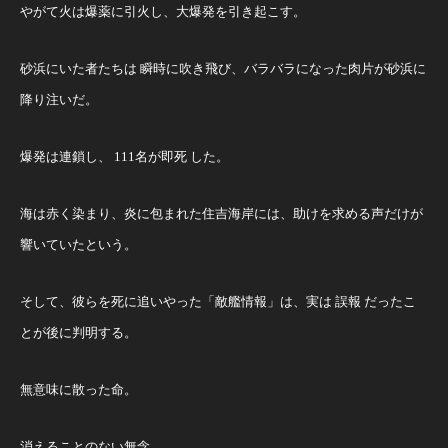
やがて火は爆薬に引火し、大爆発を引き起こす。
砂浜にいた者たちは 瞬時に吹き飛び、バラバラになった肉片が砂浜に
降り注いだ。
爆発は連鎖し、 111名が即死 した。
海は赤く染まり、炎に包まれた住吉海岸には、助けを求める声だけが
響いていたという。
そして、彼らを死に追いやった「敵艦情報」は、実は 誤報 だったこ
とが後に判明する。
無意味に散った命。
消えることのない無念。