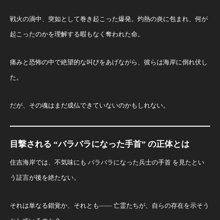
戦火の渦中、突如として巻き起こった爆発。灼熱の炎に包まれ、何が
起こったのかを理解する暇もなく奪われた命。
痛みと恐怖の中で絶望的な叫びをあげながら、彼らは海岸に倒れ伏し
た。
だが、その魂はまだ成仏できていないのかもしれない。
目撃される “バラバラになった手首” の正体とは
住吉海岸では、不気味にも バラバラになった兵士の手首 を見たとい
う証言が後を絶たない。
それは単なる錯覚か、それとも—— 亡霊たちが、自らの存在を示そう