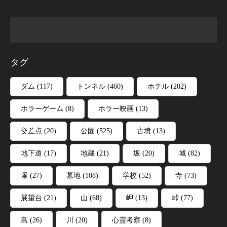
タグ
ダム
(117)
トンネル
(460)
ホテル
(202)
ホラーゲーム
(8)
ホラー映画
(13)
交差点
(20)
公園
(525)
古墳
(13)
地下道
(17)
地蔵
(21)
坂
(20)
城
(82)
塚
(27)
墓地
(108)
学校
(52)
寺
(73)
展望台
(21)
山
(68)
岬
(13)
峠
(77)
島
(26)
川
(20)
心霊考察
(8)