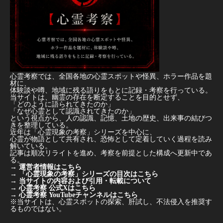
心霊考察では、全国各地の心霊スポットや怪異、ホラー作品を題
材に、
体験談や噂、地域に残る語りをもとに記録・考察を行っている。
当サイトは、幽霊の存在を断定することを目的とせず、
「どのように語られてきたのか」
「なぜ心霊として認識されてきたのか」
という視点から、人の認識、記憶、土地の歴史、出来事の結びつ
きを整理している。
近年は「心霊現象の考察」シリーズを中心に、
心霊が物語として共有され、恐怖として定着していく過程を読み
解いている。
記事は順次リライトを進め、考察を前提とした構成へ更新中であ
る。
→
運営者情報はこちら
→
「心霊現象の考察」シリーズの目次はこちら
→
当サイトの内容および引用・転載について
→
心霊考察 公式Xはこちら
→
心霊考察 YouTubeチャンネルはこちら
※当サイトは、心霊スポットの探索、肝試し、不法侵入を推奨す
るものではない。