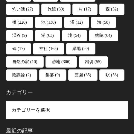
怖い話
(27)
旅館
(39)
村
(17)
森
(52)
橋
(220)
池
(130)
沼
(12)
海
(58)
渓谷
(9)
湖
(63)
滝
(54)
病院
(64)
碑
(17)
神社
(165)
緑地
(20)
自然の家
(10)
跡地
(306)
踏切
(55)
陰謀論
(2)
集落
(9)
霊園
(35)
駅
(53)
カテゴリー
リー
最近の記事