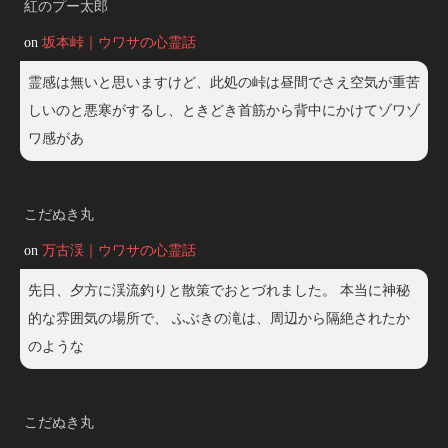
紅のプー太郎
on
坂本峠｜ウワサの心霊話
霊感は無いと思いますけど、此処の峠は昼間でさえ空気が重苦
しいのと悪寒がするし、ときどき首筋から背中にかけてゾワゾ
ワ感があ
こだぬき丸
on
万古渓｜ウワサの心霊話
先日、夕方に渓流釣りと散策でおとづれました。 本当に神秘
的な雰囲気の場所で、 ふぶきの滝は、周辺から隔絶されたか
のような
こだぬき丸