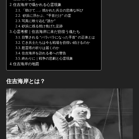
住吉海岸で囁かれる心霊現象
「助けて…」焼かれた兵士の悲痛な叫び
砂浜に浮かぶ、”手首だけ” の霊
写真に映り込む”誰か”
砂浜に残る焼け焦げた足跡
心霊考察｜住吉海岸に未だ彷徨う魂たち
目撃される “バラバラになった手首” の正体とは
亡き兵士たちは今も戦場を彷徨い続けるのか
慰霊塔の祈りは届くのか
住吉海岸を訪れる者への警告
終わりに｜戦争の悲劇と心霊現象
住吉海岸の地図
住吉海岸とは？