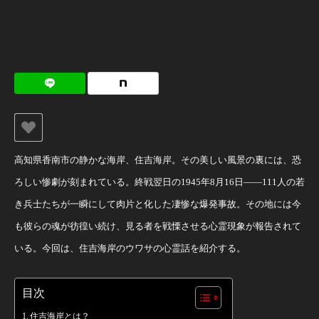
高知県香南市の静かな海岸、住吉海岸。その美しい風景の裏には、恐
ろしい惨劇が刻まれている。終戦翌日の1945年8月16日――111人の若
き兵士たちが一瞬にして肉片と化した凄惨な爆発事故。その地には今
も彼らの魂が彷徨い続け、見る者を戦慄させる心霊現象が報告されて
いる。今回は、住吉海岸のウワサの心霊話を紹介する。
目次
住吉海岸とは？