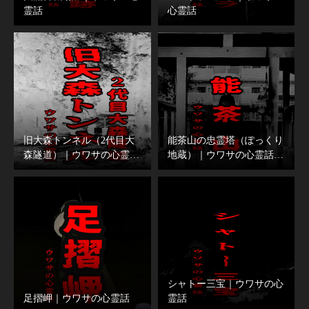
霊話
心霊話
旧大森トンネル（2代目大
能茶山の忠霊塔（ぽっくり
森隧道）｜ウワサの心霊…
地蔵）｜ウワサの心霊話…
シャトー三宝｜ウワサの心
足摺岬｜ウワサの心霊話
霊話