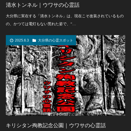
清水トンネル｜ウワサの心霊話
大分県に実在する「清水トンネル」は、現在こそ改装されているもの
の、かつては電灯もない荒れた姿で、“…
2025.6.3
大分県の心霊スポット
キリシタン殉教記念公園｜ウワサの心霊話