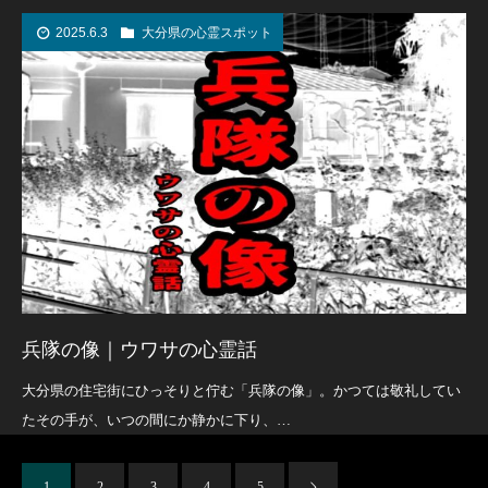
2025.6.3
大分県の心霊スポット
兵隊の像｜ウワサの心霊話
大分県の住宅街にひっそりと佇む「兵隊の像」。かつては敬礼してい
たその手が、いつの間にか静かに下り、…
1
2
3
4
5