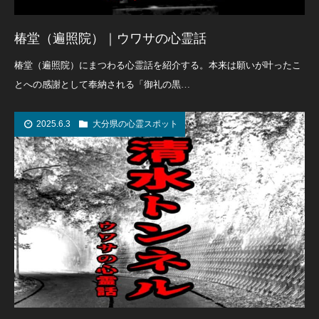
椿堂（遍照院）｜ウワサの心霊話
椿堂（遍照院）にまつわる心霊話を紹介する。本来は願いが叶ったこ
とへの感謝として奉納される「御礼の黒…
2025.6.3
大分県の心霊スポット