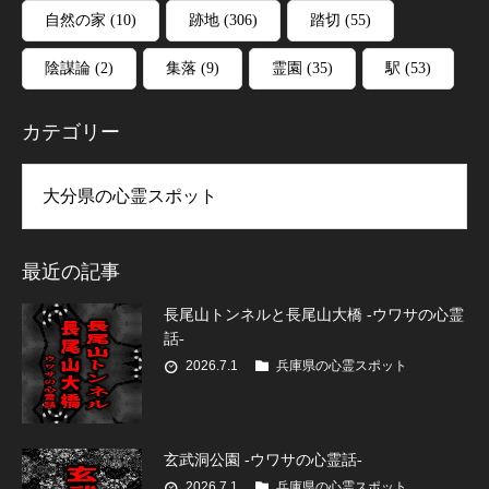
自然の家
(10)
跡地
(306)
踏切
(55)
陰謀論
(2)
集落
(9)
霊園
(35)
駅
(53)
カテゴリー
リー
最近の記事
長尾山トンネルと長尾山大橋 -ウワサの心霊
話-
2026.7.1
兵庫県の心霊スポット
玄武洞公園 -ウワサの心霊話-
2026.7.1
兵庫県の心霊スポット