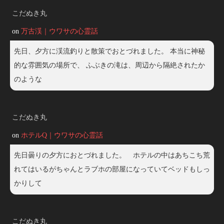
こだぬき丸
on
万古渓｜ウワサの心霊話
先日、夕方に渓流釣りと散策でおとづれました。 本当に神秘
的な雰囲気の場所で、 ふぶきの滝は、周辺から隔絶されたか
のような
こだぬき丸
on
ホテルQ｜ウワサの心霊話
先日曇りの夕方におとづれました。 ホテルの中はあちこち荒
れてはいるがちゃんとラブホの部屋になっていてベッドもしっ
かりして
こだぬき丸