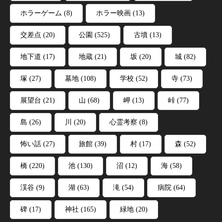
ホラーゲーム
(8)
ホラー映画
(13)
交差点
(20)
公園
(525)
古墳
(13)
地下道
(17)
地蔵
(21)
坂
(20)
城
(82)
塚
(27)
墓地
(108)
学校
(52)
寺
(73)
展望台
(21)
山
(68)
岬
(13)
峠
(77)
島
(26)
川
(20)
心霊考察
(8)
怖い話
(27)
旅館
(39)
村
(17)
森
(52)
橋
(220)
池
(130)
沼
(12)
海
(58)
渓谷
(9)
湖
(63)
滝
(54)
病院
(64)
碑
(17)
神社
(165)
緑地
(20)