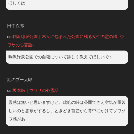
ほしくは
田中次郎
on
駒沢緑泉公園｜木々に包まれた公園に残る女性の霊の噂 -ウ
ワサの心霊話-
駒沢緑泉公園での自殺について詳しく教えてほしいです
紅のプー太郎
on
坂本峠｜ウワサの心霊話
霊感は無いと思いますけど、此処の峠は昼間でさえ空気が重苦
しいのと悪寒がするし、ときどき首筋から背中にかけてゾワゾ
ワ感があ