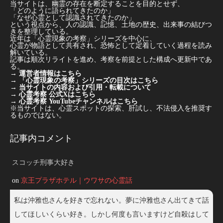
当サイトは、幽霊の存在を断定することを目的とせず、
「どのように語られてきたのか」
「なぜ心霊として認識されてきたのか」
という視点から、人の認識、記憶、土地の歴史、出来事の結びつ
きを整理している。
近年は「心霊現象の考察」シリーズを中心に、
心霊が物語として共有され、恐怖として定着していく過程を読み
解いている。
記事は順次リライトを進め、考察を前提とした構成へ更新中であ
る。
→
運営者情報はこちら
→
「心霊現象の考察」シリーズの目次はこちら
→
当サイトの内容および引用・転載について
→
心霊考察 公式Xはこちら
→
心霊考察 YouTubeチャンネルはこちら
※当サイトは、心霊スポットの探索、肝試し、不法侵入を推奨す
るものではない。
記事内コメント
スコッチ刑事大好き
on
京王プラザホテル｜ウワサの心霊話
私は沖雅也さんを好きで忘れない。夢に沖雅也さん出てきて話
してほしいくらい好き。しかし何度も言いますけど自殺はして