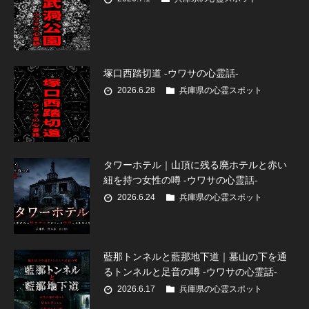
塚口西踏切道 -ウワサの心霊話-
2026.6.28
兵庫県の心霊スポット
タワーホテル｜山頂に残る廃ホテルと赤い
紐を持つ女性の噂 -ウワサの心霊話-
2026.6.24
兵庫県の心霊スポット
藍那トンネルと藍那地下道｜墓山の下を通
るトンネルと足音の噂 -ウワサの心霊話-
2026.6.17
兵庫県の心霊スポット