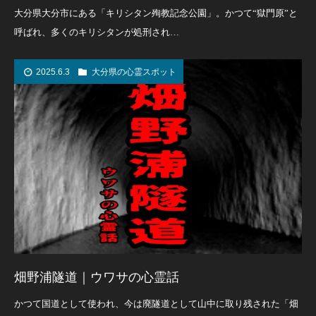
大分県大分市にある「キリシタン殉教記念公園」。かつて“獄門原”と
呼ばれ、多くのキリシタンが処刑され…
2025.6.3
大分県の心霊スポット
畑野浦隧道｜ウワサの心霊話
かつて国道として使われ、今は廃隧道として山中に取り残された「畑