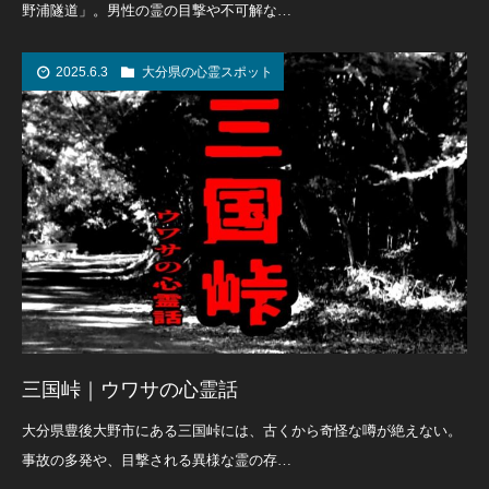
野浦隧道」。男性の霊の目撃や不可解な…
2025.6.3
大分県の心霊スポット
三国峠｜ウワサの心霊話
大分県豊後大野市にある三国峠には、古くから奇怪な噂が絶えない。
事故の多発や、目撃される異様な霊の存…