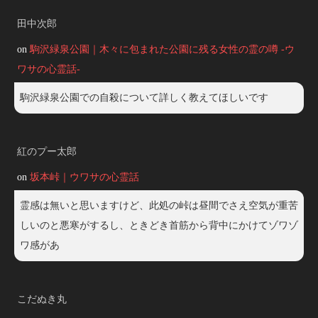
田中次郎
on
駒沢緑泉公園｜木々に包まれた公園に残る女性の霊の噂 -ウ
ワサの心霊話-
駒沢緑泉公園での自殺について詳しく教えてほしいです
紅のプー太郎
on
坂本峠｜ウワサの心霊話
霊感は無いと思いますけど、此処の峠は昼間でさえ空気が重苦
しいのと悪寒がするし、ときどき首筋から背中にかけてゾワゾ
ワ感があ
こだぬき丸