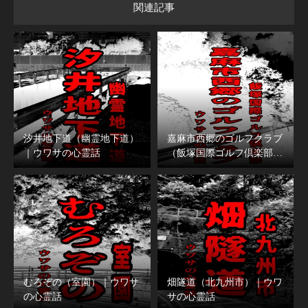
関連記事
汐井地下道（幽霊地下道）
嘉麻市西郷のゴルフクラブ
｜ウワサの心霊話
（飯塚国際ゴルフ倶楽部…
むろぞの（室園）｜ウワサ
畑隧道（北九州市）｜ウワ
の心霊話
サの心霊話