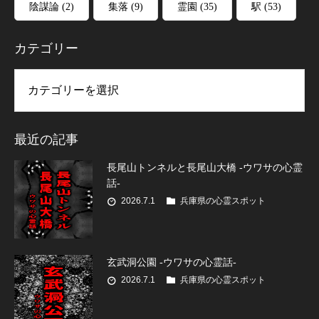
陰謀論
(2)
集落
(9)
霊園
(35)
駅
(53)
カテゴリー
リー
最近の記事
長尾山トンネルと長尾山大橋 -ウワサの心霊
話-
2026.7.1
兵庫県の心霊スポット
玄武洞公園 -ウワサの心霊話-
2026.7.1
兵庫県の心霊スポット