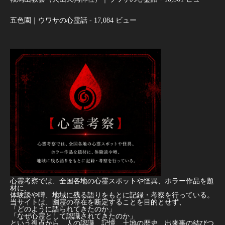
五色園｜ウワサの心霊話
- 17,084 ビュー
心霊考察では、全国各地の心霊スポットや怪異、ホラー作品を題
材に、
体験談や噂、地域に残る語りをもとに記録・考察を行っている。
当サイトは、幽霊の存在を断定することを目的とせず、
「どのように語られてきたのか」
「なぜ心霊として認識されてきたのか」
という視点から、人の認識、記憶、土地の歴史、出来事の結びつ