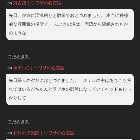
on
万古渓｜ウワサの心霊話
先日、夕方に渓流釣りと散策でおとづれました。 本当に神秘
的な雰囲気の場所で、 ふぶきの滝は、周辺から隔絶されたか
のような
こだぬき丸
on
ホテルQ｜ウワサの心霊話
先日曇りの夕方におとづれました。 ホテルの中はあちこち荒
れてはいるがちゃんとラブホの部屋になっていてベッドもしっ
かりして
こだぬき丸
on
廿日の浄光院｜ウワサの心霊話