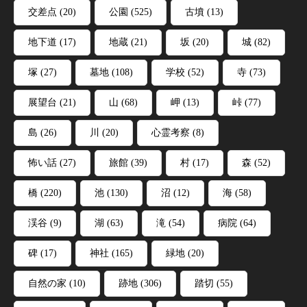
交差点
(20)
公園
(525)
古墳
(13)
地下道
(17)
地蔵
(21)
坂
(20)
城
(82)
塚
(27)
墓地
(108)
学校
(52)
寺
(73)
展望台
(21)
山
(68)
岬
(13)
峠
(77)
島
(26)
川
(20)
心霊考察
(8)
怖い話
(27)
旅館
(39)
村
(17)
森
(52)
橋
(220)
池
(130)
沼
(12)
海
(58)
渓谷
(9)
湖
(63)
滝
(54)
病院
(64)
碑
(17)
神社
(165)
緑地
(20)
自然の家
(10)
跡地
(306)
踏切
(55)