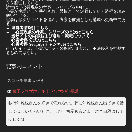
きを整理している。
近年は「心霊現象の考察」シリーズを中心に、
心霊が物語として共有され、恐怖として定着していく過程を読み
解いている。
記事は順次リライトを進め、考察を前提とした構成へ更新中であ
る。
→
運営者情報はこちら
→
「心霊現象の考察」シリーズの目次はこちら
→
当サイトの内容および引用・転載について
→
心霊考察 公式Xはこちら
→
心霊考察 YouTubeチャンネルはこちら
※当サイトは、心霊スポットの探索、肝試し、不法侵入を推奨す
るものではない。
記事内コメント
スコッチ刑事大好き
on
京王プラザホテル｜ウワサの心霊話
私は沖雅也さんを好きで忘れない。夢に沖雅也さん出てきて話
してほしいくらい好き。しかし何度も言いますけど自殺はして
ほしくは