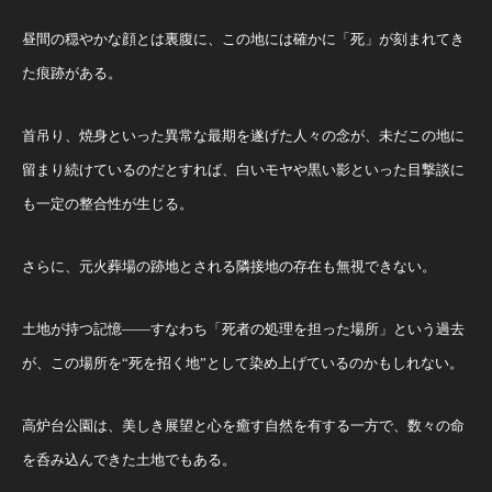
昼間の穏やかな顔とは裏腹に、この地には確かに「死」が刻まれてき
た痕跡がある。
首吊り、焼身といった異常な最期を遂げた人々の念が、未だこの地に
留まり続けているのだとすれば、白いモヤや黒い影といった目撃談に
も一定の整合性が生じる。
さらに、元火葬場の跡地とされる隣接地の存在も無視できない。
土地が持つ記憶――すなわち「死者の処理を担った場所」という過去
が、この場所を“死を招く地”として染め上げているのかもしれない。
高炉台公園は、美しき展望と心を癒す自然を有する一方で、数々の命
を呑み込んできた土地でもある。