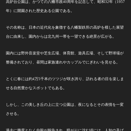
高炉台公園は、かつての八幡市政40周年を記念して、昭和32年（1957
年）に開園された歴史ある公園である。
その名称は、日本の近代化を象徴する八幡製鉄所の高炉を模した展望
台に由来し、園内からは北九州一帯を一望できる絶景が広がる。
園内には野外音楽堂や芝生広場、体育館、遊具広場、そして野球場が
整備されており、昼間は家族連れやカップルでにぎわいを見せる。
とくに春には約4万5千本のツツジが咲き誇り、訪れる者の目を楽しま
せる自然豊かなスポットでもある。
しかし、この美しき丘の上に立つ公園は、夜になるとその表情を一変
させる。
過去に幾度となく自殺が報告され、暗がりに沈む頃には、人知の及ば