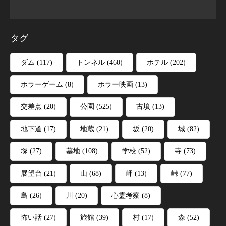
タグ
ダム
(117)
トンネル
(460)
ホテル
(202)
ホラーゲーム
(8)
ホラー映画
(13)
交差点
(20)
公園
(525)
古墳
(13)
地下道
(17)
地蔵
(21)
坂
(20)
城
(82)
塚
(27)
墓地
(108)
学校
(52)
寺
(73)
展望台
(21)
山
(68)
岬
(13)
峠
(77)
島
(26)
川
(20)
心霊考察
(8)
怖い話
(27)
旅館
(39)
村
(17)
森
(52)