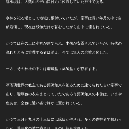
瀧権現は、大熊山の登山口付近に位置していた神社である。
水神を祀る場として地域に根付いていたが、堂宇は長い年月の中で自
然崩壊し、現在は残骸だけが苔むしながら山中に埋もれている。
かつては崖の上に小祠が建てられ、木像が安置されていたが、時代の
流れとともに管理する者は消え、今では無人の廃墟と化した。
一方、その神社の下には瑠璃堂（薬師堂）が存在する。
浄瑠璃世界の教主である薬師如来を祀るために建てられた古い堂宇で
あり、瑠璃色の衣をまとっていたであろう薬師如来の木像は、いまや
色あせ、空色に近い姿で静かに置かれている。
かつて三月と九月の十三日には縁日が催され、多くの参拝者で賑わっ
たが、過疎化の波に呑まれ、その伝統も途絶えた。