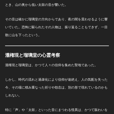
とき、山の奥から低い太鼓の音が響いた。
その音は確かに瑠璃堂の方向からであり、夜の闇を震わせるように響
いていた。恐怖に駆られたその人物は、振り返ることもできず、一目
散に山を下ったという。
瀧権現と瑠璃堂の心霊考察
瀧権現と瑠璃堂は、かつて人々の信仰を集めた聖地であった。
しかし、時代の流れと過疎化により信仰が途絶え、人の気配を失った
今、その場に積み重なった祈りや怨念は、別の形で現れているのかも
しれない。
特に「声」や「太鼓」といった音にまつわる怪異は、かつて賑わいを