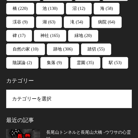
橋
(220)
池
(130)
沼
(12)
海
(58)
渓谷
(9)
湖
(63)
滝
(54)
病院
(64)
碑
(17)
神社
(165)
緑地
(20)
自然の家
(10)
跡地
(306)
踏切
(55)
陰謀論
(2)
集落
(9)
霊園
(35)
駅
(53)
カテゴリー
リー
最近の記事
長尾山トンネルと長尾山大橋 -ウワサの心霊