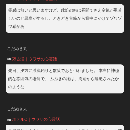
霊感は無いと思いますけど、此処の峠は昼間でさえ空気が重苦
しいのと悪寒がするし、ときどき首筋から背中にかけてゾワゾ
ワ感があ
こだぬき丸
on
万古渓｜ウワサの心霊話
先日、夕方に渓流釣りと散策でおとづれました。 本当に神秘
的な雰囲気の場所で、 ふぶきの滝は、周辺から隔絶されたか
のような
こだぬき丸
on
ホテルQ｜ウワサの心霊話