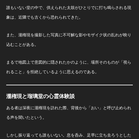
誰もいない堂の中で、供えられた太鼓がひとりでに打ち鳴らされる現
象は、近隣でも古くから恐れられてきた。
また、瀧権現を撮影した写真に不可解な影やモザイク状の乱れが映り
込むことがある。
まるで地図上で意図的に隠されたかのように、場所そのものが「視ら
れること」を拒絶しているように思えるのである。
瀧権現と瑠璃堂の心霊体験談
ある者は深夜に瀧権現を訪れた際、背後から「おい」と呼び止められ
る声を聞いたという。
しかし振り返っても誰もいない。息を呑み、足早に立ち去ろうとした