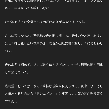
背後から何者かに凝視されているかのような錯覚は、一歩一歩を重く
させ、振り返っても誰もいない。
ただ冷え切った空気と木々のざわめきがあるだけである。
さらに夜になると、不気味な声が闇に混じる。男性の呻き声、あるい
は低く押し殺した叫び声のような音が山肌に響き渡り、耳にまとわり
つく。
声の出所は掴めず、追えば追うほど遠ざかり、やがて周囲の闇と同化
して消えていく。
瑠璃堂においては、さらに奇怪な現象が伝えられる。夜中、ひっそり
と鎮座する堂内から「ドン…ドン…」と重苦しい太鼓の音が鳴り響く
のである。