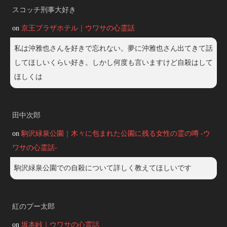
スコッチ刑事大好き
on
京王プラザホテル｜ウワサの心霊話
私は沖雅也さんを好きで忘れない。夢に沖雅也さん出てきて話
してほしいくらい好き。しかし何度も言いますけど自殺はして
ほしくは
田中次郎
on
駒沢緑泉公園｜木々に包まれた公園に残る女性の霊の噂 -ウ
ワサの心霊話-
駒沢緑泉公園での自殺について詳しく教えてほしいです
紅のプー太郎
on
坂本峠｜ウワサの心霊話