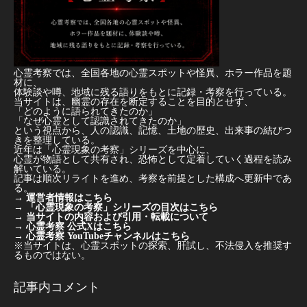
心霊考察では、全国各地の心霊スポットや怪異、ホラー作品を題
材に、
体験談や噂、地域に残る語りをもとに記録・考察を行っている。
当サイトは、幽霊の存在を断定することを目的とせず、
「どのように語られてきたのか」
「なぜ心霊として認識されてきたのか」
という視点から、人の認識、記憶、土地の歴史、出来事の結びつ
きを整理している。
近年は「心霊現象の考察」シリーズを中心に、
心霊が物語として共有され、恐怖として定着していく過程を読み
解いている。
記事は順次リライトを進め、考察を前提とした構成へ更新中であ
る。
→
運営者情報はこちら
→
「心霊現象の考察」シリーズの目次はこちら
→
当サイトの内容および引用・転載について
→
心霊考察 公式Xはこちら
→
心霊考察 YouTubeチャンネルはこちら
※当サイトは、心霊スポットの探索、肝試し、不法侵入を推奨す
るものではない。
記事内コメント