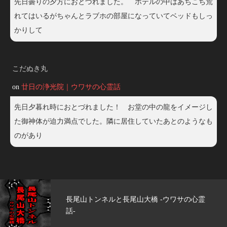
先日曇りの夕方におとづれました。 ホテルの中はあちこち荒
れてはいるがちゃんとラブホの部屋になっていてベッドもしっ
かりして
こだぬき丸
on
廿日の浄光院｜ウワサの心霊話
先日夕暮れ時におとづれました！ お堂の中の龍をイメージし
た御神体が迫力満点でした。隣に居住していたあとのようなも
のがあり
大橋 -ウワサの心霊
玄武洞公園 -ウワサの心