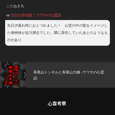
こだぬき丸
on
廿日の浄光院｜ウワサの心霊話
先日夕暮れ時におとづれました！ お堂の中の龍をイメージし
た御神体が迫力満点でした。隣に居住していたあとのようなも
のがあり
長尾山大橋 -ウワサの心霊
玄武洞公園 -ウワ
心霊考察