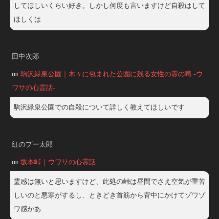
してほしいくらい好き。しかし何度も言いますけど自殺はして
ほしくは
田中次郎
on
駒沢緑泉公園｜木々に包まれた公園に残る女性の霊の噂 -ウ
ワサの心霊話-
駒沢緑泉公園での自殺について詳しく教えてほしいです
紅のプー太郎
on
坂本峠｜ウワサの心霊話
霊感は無いと思いますけど、此処の峠は昼間でさえ空気が重苦
しいのと悪寒がするし、ときどき首筋から背中にかけてゾワゾ
ワ感があ