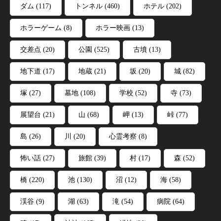
ダム
(117)
トンネル
(460)
ホテル
(202)
ホラーゲーム
(8)
ホラー映画
(13)
交差点
(20)
公園
(525)
古墳
(13)
地下道
(17)
地蔵
(21)
坂
(20)
城
(82)
塚
(27)
墓地
(108)
学校
(52)
寺
(73)
展望台
(21)
山
(68)
岬
(13)
峠
(77)
島
(26)
川
(20)
心霊考察
(8)
怖い話
(27)
旅館
(39)
村
(17)
森
(52)
橋
(220)
池
(130)
沼
(12)
海
(58)
渓谷
(9)
湖
(63)
滝
(54)
病院
(64)