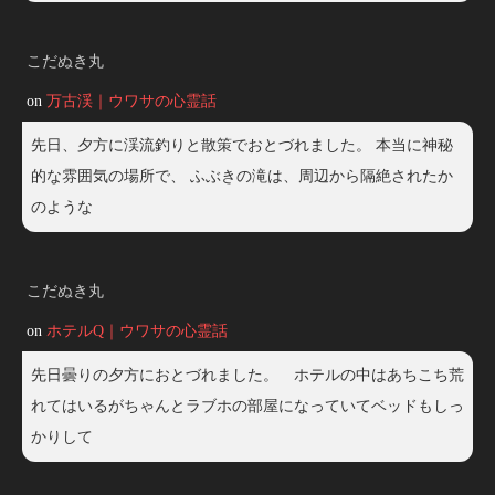
こだぬき丸
on
万古渓｜ウワサの心霊話
先日、夕方に渓流釣りと散策でおとづれました。 本当に神秘
的な雰囲気の場所で、 ふぶきの滝は、周辺から隔絶されたか
のような
こだぬき丸
on
ホテルQ｜ウワサの心霊話
先日曇りの夕方におとづれました。 ホテルの中はあちこち荒
れてはいるがちゃんとラブホの部屋になっていてベッドもしっ
かりして