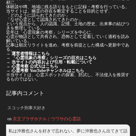
材に、
体験談や噂、地域に残る語りをもとに記録・考察を行っている。
当サイトは、幽霊の存在を断定することを目的とせず、
「どのように語られてきたのか」
「なぜ心霊として認識されてきたのか」
という視点から、人の認識、記憶、土地の歴史、出来事の結びつ
きを整理している。
近年は「心霊現象の考察」シリーズを中心に、
心霊が物語として共有され、恐怖として定着していく過程を読み
解いている。
記事は順次リライトを進め、考察を前提とした構成へ更新中であ
る。
→
運営者情報はこちら
→
「心霊現象の考察」シリーズの目次はこちら
→
当サイトの内容および引用・転載について
→
心霊考察 公式Xはこちら
→
心霊考察 YouTubeチャンネルはこちら
※当サイトは、心霊スポットの探索、肝試し、不法侵入を推奨す
るものではない。
記事内コメント
スコッチ刑事大好き
on
京王プラザホテル｜ウワサの心霊話
私は沖雅也さんを好きで忘れない。夢に沖雅也さん出てきて話