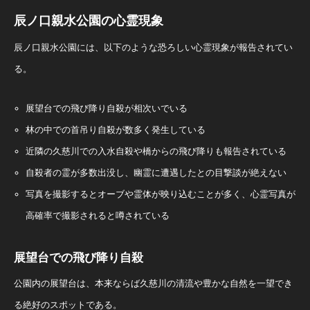
辰ノ口親水公園の心霊現象
辰ノ口親水公園には、以下のような恐ろしい心霊現象が報告されてい
る。
展望台での飛び降り自殺が相次いでいる
林の中での首吊り自殺が数多く発生している
近隣の久慈川での入水自殺や橋からの飛び降りも報告されている
自殺者の霊が多数出没し、幽霊に遭遇したとの目撃談が絶えない
写真を撮影するとオーブや霊体が映り込むことが多く、心霊写真が
高確率で撮影されると噂されている
展望台での飛び降り自殺
公園内の展望台は、本来ならば久慈川の清流や豊かな自然を一望でき
る絶好のスポットである。