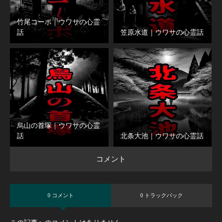
竹尾コーポ｜ウワサの心霊
話
笠原水道｜ウワサの心霊話
烏山の首塚｜ウワサの心霊
話
北条大池｜ウワサの心霊話
コメント
0 コメント
0 トラックバック