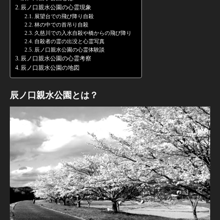
辰ノ口親水公園の心霊現象
展望台での飛び降り自殺
林の中での首吊り自殺
久慈川での入水自殺や橋からの飛び降り
自殺者の霊の出没と心霊写真
辰ノ口親水公園の心霊体験談
辰ノ口親水公園の心霊考察
辰ノ口親水公園の地図
辰ノ口親水公園とは？