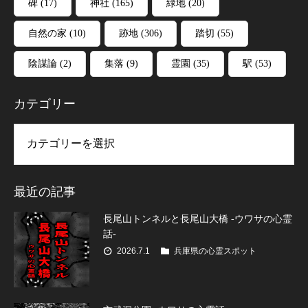
碑
(17)
神社
(165)
緑地
(20)
自然の家
(10)
跡地
(306)
踏切
(55)
陰謀論
(2)
集落
(9)
霊園
(35)
駅
(53)
カテゴリー
リー
最近の記事
長尾山トンネルと長尾山大橋 -ウワサの心霊
話-
2026.7.1
兵庫県の心霊スポット