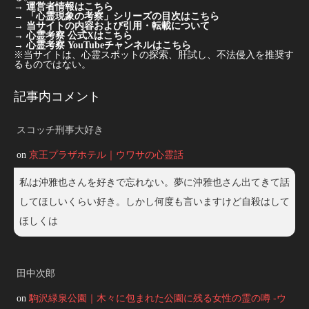
→
運営者情報はこちら
→
「心霊現象の考察」シリーズの目次はこちら
→
当サイトの内容および引用・転載について
→
心霊考察 公式Xはこちら
→
心霊考察 YouTubeチャンネルはこちら
※当サイトは、心霊スポットの探索、肝試し、不法侵入を推奨す
るものではない。
記事内コメント
スコッチ刑事大好き
on
京王プラザホテル｜ウワサの心霊話
私は沖雅也さんを好きで忘れない。夢に沖雅也さん出てきて話
してほしいくらい好き。しかし何度も言いますけど自殺はして
ほしくは
田中次郎
on
駒沢緑泉公園｜木々に包まれた公園に残る女性の霊の噂 -ウ