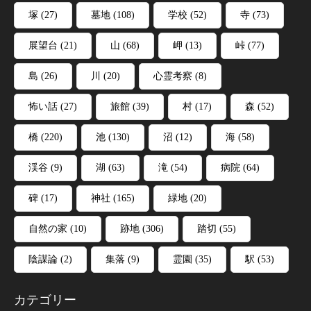
塚
(27)
墓地
(108)
学校
(52)
寺
(73)
展望台
(21)
山
(68)
岬
(13)
峠
(77)
島
(26)
川
(20)
心霊考察
(8)
怖い話
(27)
旅館
(39)
村
(17)
森
(52)
橋
(220)
池
(130)
沼
(12)
海
(58)
渓谷
(9)
湖
(63)
滝
(54)
病院
(64)
碑
(17)
神社
(165)
緑地
(20)
自然の家
(10)
跡地
(306)
踏切
(55)
陰謀論
(2)
集落
(9)
霊園
(35)
駅
(53)
カテゴリー