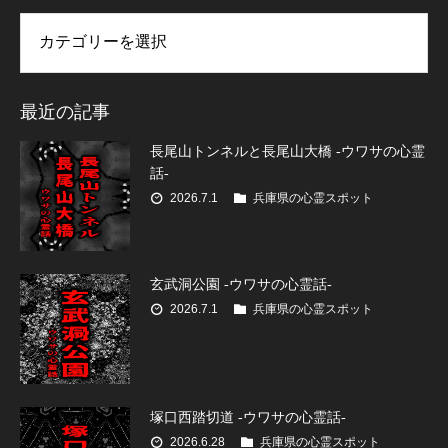
リー
最近の記事
長尾山トンネルと長尾山大橋 -ウワサの心霊
話-
2026.7.1
兵庫県の心霊スポット
玄武洞公園 -ウワサの心霊話-
2026.7.1
兵庫県の心霊スポット
塚口西踏切道 -ウワサの心霊話-
2026.6.28
兵庫県の心霊スポット