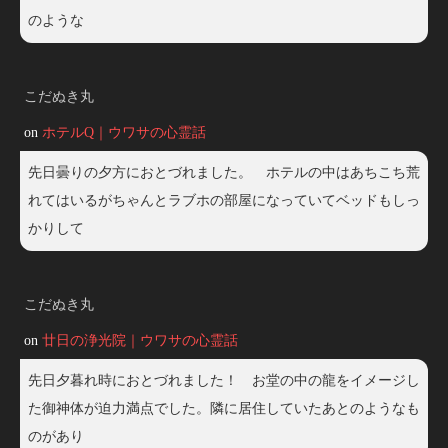
のような
こだぬき丸
on
ホテルQ｜ウワサの心霊話
先日曇りの夕方におとづれました。 ホテルの中はあちこち荒
れてはいるがちゃんとラブホの部屋になっていてベッドもしっ
かりして
こだぬき丸
on
廿日の浄光院｜ウワサの心霊話
先日夕暮れ時におとづれました！ お堂の中の龍をイメージし
た御神体が迫力満点でした。隣に居住していたあとのようなも
のがあり