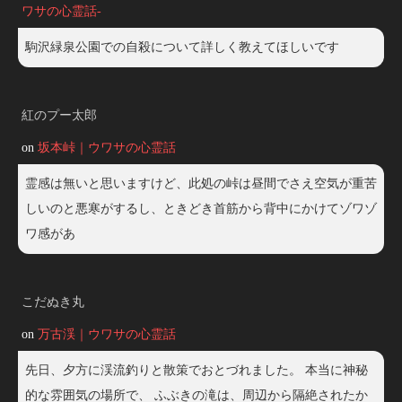
ワサの心霊話-
駒沢緑泉公園での自殺について詳しく教えてほしいです
紅のプー太郎
on
坂本峠｜ウワサの心霊話
霊感は無いと思いますけど、此処の峠は昼間でさえ空気が重苦
しいのと悪寒がするし、ときどき首筋から背中にかけてゾワゾ
ワ感があ
こだぬき丸
on
万古渓｜ウワサの心霊話
先日、夕方に渓流釣りと散策でおとづれました。 本当に神秘
的な雰囲気の場所で、 ふぶきの滝は、周辺から隔絶されたか