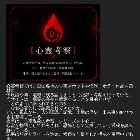
心霊考察では、全国各地の心霊スポットや怪異、ホラー作品を題
材に、
体験談や噂、地域に残る語りをもとに記録・考察を行っている。
当サイトは、幽霊の存在を断定することを目的とせず、
「どのように語られてきたのか」
「なぜ心霊として認識されてきたのか」
という視点から、人の認識、記憶、土地の歴史、出来事の結びつ
きを整理している。
近年は「心霊現象の考察」シリーズを中心に、
心霊が物語として共有され、恐怖として定着していく過程を読み
解いている。
記事は順次リライトを進め、考察を前提とした構成へ更新中であ
る。