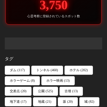
3,750
心霊考察に登録されているスポット数
タグ
ダム
(117)
トンネル
(460)
ホテル
(202)
ホラーゲーム
(8)
ホラー映画
(13)
交差点
(20)
公園
(525)
古墳
(13)
地下道
(17)
地蔵
(21)
坂
(20)
城
(82)