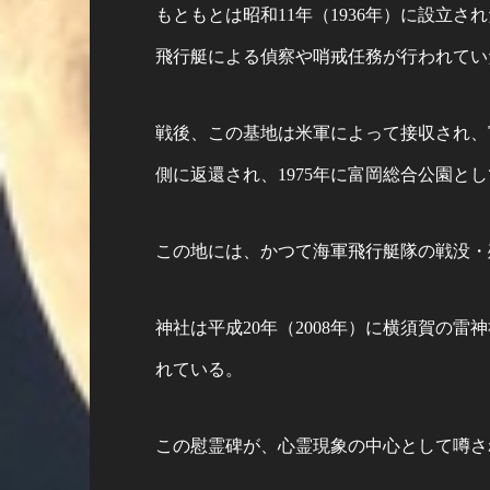
もともとは昭和11年（1936年）に設立
飛行艇による偵察や哨戒任務が行われてい
戦後、この基地は米軍によって接収され、富
側に返還され、1975年に富岡総合公園と
この地には、かつて海軍飛行艇隊の戦没・殉
神社は平成20年（2008年）に横須賀の
れている。
この慰霊碑が、心霊現象の中心として噂さ