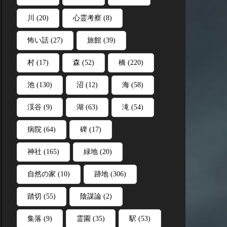
川
(20)
心霊考察
(8)
怖い話
(27)
旅館
(39)
村
(17)
森
(52)
橋
(220)
池
(130)
沼
(12)
海
(58)
渓谷
(9)
湖
(63)
滝
(54)
病院
(64)
碑
(17)
神社
(165)
緑地
(20)
自然の家
(10)
跡地
(306)
踏切
(55)
陰謀論
(2)
集落
(9)
霊園
(35)
駅
(53)