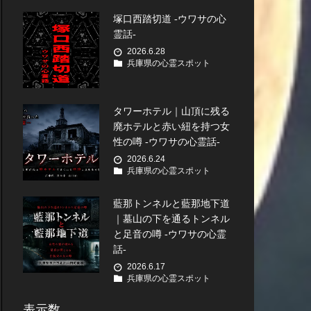
塚口西踏切道 -ウワサの心
霊話-
2026.6.28
兵庫県の心霊スポット
タワーホテル｜山頂に残る
廃ホテルと赤い紐を持つ女
性の噂 -ウワサの心霊話-
2026.6.24
兵庫県の心霊スポット
藍那トンネルと藍那地下道
｜墓山の下を通るトンネル
と足音の噂 -ウワサの心霊
話-
2026.6.17
兵庫県の心霊スポット
表示数