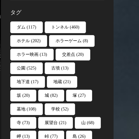
タグ
ダム
(117)
トンネル
(460)
ホテル
(202)
ホラーゲーム
(8)
ホラー映画
(13)
交差点
(20)
公園
(525)
古墳
(13)
地下道
(17)
地蔵
(21)
坂
(20)
城
(82)
塚
(27)
墓地
(108)
学校
(52)
寺
(73)
展望台
(21)
山
(68)
岬
(13)
峠
(77)
島
(26)