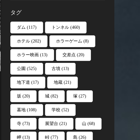
タグ
ダム
(117)
トンネル
(460)
ホテル
(202)
ホラーゲーム
(8)
ホラー映画
(13)
交差点
(20)
公園
(525)
古墳
(13)
地下道
(17)
地蔵
(21)
坂
(20)
城
(82)
塚
(27)
墓地
(108)
学校
(52)
寺
(73)
展望台
(21)
山
(68)
岬
(13)
峠
(77)
島
(26)