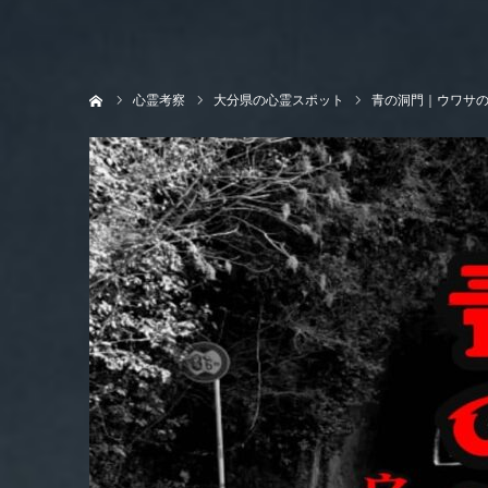
ホーム
心霊考察
大分県の心霊スポット
青の洞門｜ウワサ