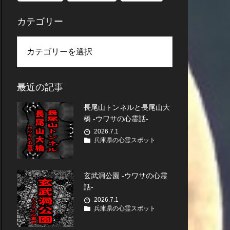
カテゴリー
最近の記事
長尾山トンネルと長尾山大
橋 -ウワサの心霊話-
2026.7.1
兵庫県の心霊スポット
玄武洞公園 -ウワサの心霊
話-
2026.7.1
兵庫県の心霊スポット