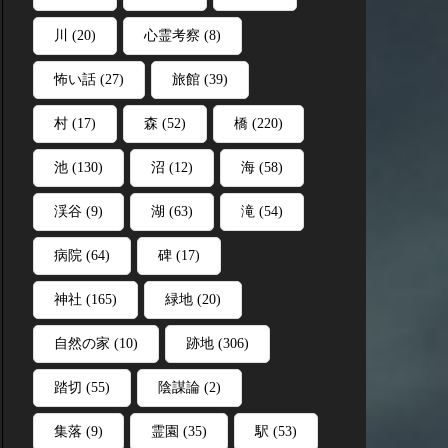
川
(20)
心霊考察
(8)
怖い話
(27)
旅館
(39)
村
(17)
森
(52)
橋
(220)
池
(130)
沼
(12)
海
(58)
渓谷
(9)
湖
(63)
滝
(54)
病院
(64)
碑
(17)
神社
(165)
緑地
(20)
自然の家
(10)
跡地
(306)
踏切
(55)
陰謀論
(2)
集落
(9)
霊園
(35)
駅
(53)