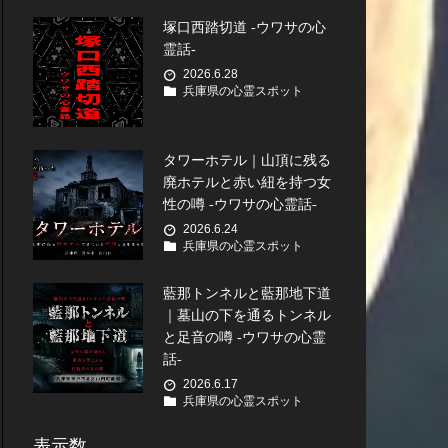
塚口西踏切道 -ウワサの心
霊話-
2026.6.28
兵庫県の心霊スポット
タワーホテル｜山頂に残る
廃ホテルと赤い紐を持つ女
性の噂 -ウワサの心霊話-
2026.6.24
兵庫県の心霊スポット
藍那トンネルと藍那地下道
｜墓山の下を通るトンネル
と足音の噂 -ウワサの心霊
話-
2026.6.17
兵庫県の心霊スポット
表示数