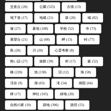
交差点
(20)
公園
(525)
古墳
(13)
地下道
(17)
地蔵
(21)
坂
(20)
城
(82)
塚
(27)
墓地
(108)
学校
(52)
寺
(73)
展望台
(21)
山
(68)
岬
(13)
峠
(77)
島
(26)
川
(20)
心霊考察
(8)
怖い話
(27)
旅館
(39)
村
(17)
森
(52)
橋
(220)
池
(130)
沼
(12)
海
(58)
渓谷
(9)
湖
(63)
滝
(54)
病院
(64)
碑
(17)
神社
(165)
緑地
(20)
自然の家
(10)
跡地
(306)
踏切
(55)