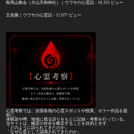
鞍馬山教会（犬山天狗神社）｜ウワサの心霊話
- 18,353 ビュー
五色園｜ウワサの心霊話
- 17,077 ビュー
心霊考察では、全国各地の心霊スポットや怪異、ホラー作品を題
材に、
体験談や噂、地域に残る語りをもとに記録・考察を行っている。
当サイトは、幽霊の存在を断定することを目的とせず、
「どのように語られてきたのか」
「なぜ心霊として認識されてきたのか」