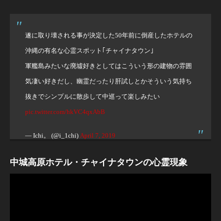
遂に取り壊される事が決定した50年前に倒産したホテルの
沖縄の有名な心霊スポット｢チャイナタウン｣
軍艦島みたいな廃墟好きとしてはこういう形の建物の雰囲
気凄い好きだし、幽霊だったり肝試しとかそういう気持ち
抜きでシンプルに散歩して中巡って楽しみたい
pic.twitter.com/hkVC4qxAbB
— Ichi。 (@i_1chi)
April 7, 2019
中城高原ホテル・チャイナタウンの心霊現象