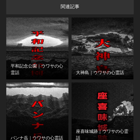
関連記事
平和記念公園｜ウワサの心
霊話
大神島｜ウワサの心霊話
座喜味城跡｜ウワサの心霊
バンナ岳｜ウワサの心霊話
話