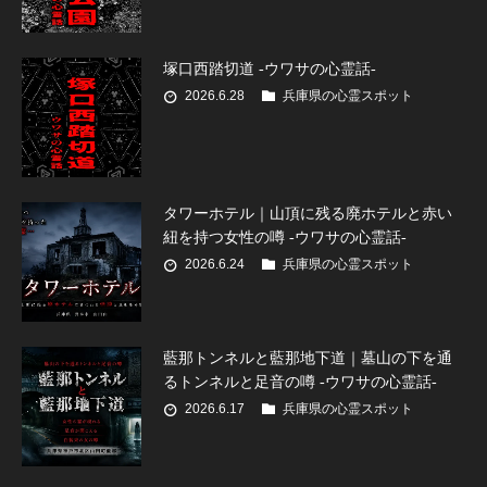
塚口西踏切道 -ウワサの心霊話-
2026.6.28
兵庫県の心霊スポット
タワーホテル｜山頂に残る廃ホテルと赤い
紐を持つ女性の噂 -ウワサの心霊話-
2026.6.24
兵庫県の心霊スポット
藍那トンネルと藍那地下道｜墓山の下を通
るトンネルと足音の噂 -ウワサの心霊話-
2026.6.17
兵庫県の心霊スポット