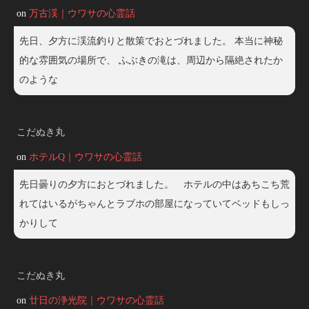
on
万古渓｜ウワサの心霊話
先日、夕方に渓流釣りと散策でおとづれました。 本当に神秘
的な雰囲気の場所で、 ふぶきの滝は、周辺から隔絶されたか
のような
こだぬき丸
on
ホテルQ｜ウワサの心霊話
先日曇りの夕方におとづれました。 ホテルの中はあちこち荒
れてはいるがちゃんとラブホの部屋になっていてベッドもしっ
かりして
こだぬき丸
on
廿日の浄光院｜ウワサの心霊話