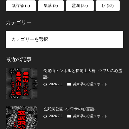
陰謀論
(2)
集落
(9)
霊園
(35)
駅
(53)
カテゴリー
リー
最近の記事
長尾山トンネルと長尾山大橋 -ウワサの心霊
話-
2026.7.1
兵庫県の心霊スポット
玄武洞公園 -ウワサの心霊話-
2026.7.1
兵庫県の心霊スポット