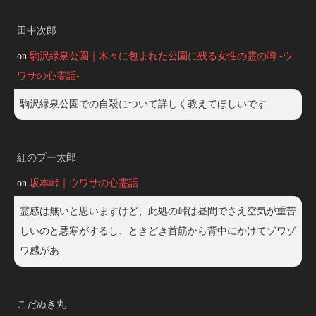
田中次郎
on
駒沢緑泉公園｜木々に包まれた公園に残る女性の霊の噂 -ウ
ワサの心霊話-
駒沢緑泉公園での自殺について詳しく教えてほしいです
紅のプー太郎
on
坂本峠｜ウワサの心霊話
霊感は無いと思いますけど、此処の峠は昼間でさえ空気が重苦
しいのと悪寒がするし、ときどき首筋から背中にかけてゾワゾ
ワ感があ
こだぬき丸