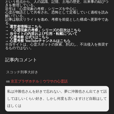
という視点から、人の認識、記憶、土地の歴史、出来事の結びつ
きを整理している。
近年は「心霊現象の考察」シリーズを中心に、
心霊が物語として共有され、恐怖として定着していく過程を読み
解いている。
記事は順次リライトを進め、考察を前提とした構成へ更新中であ
る。
→
運営者情報はこちら
→
「心霊現象の考察」シリーズの目次はこちら
→
当サイトの内容および引用・転載について
→
心霊考察 公式Xはこちら
→
心霊考察 YouTubeチャンネルはこちら
※当サイトは、心霊スポットの探索、肝試し、不法侵入を推奨す
るものではない。
記事内コメント
スコッチ刑事大好き
on
京王プラザホテル｜ウワサの心霊話
私は沖雅也さんを好きで忘れない。夢に沖雅也さん出てきて話
してほしいくらい好き。しかし何度も言いますけど自殺はして
ほしくは