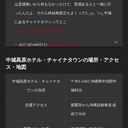
は霊感無いから何もなかったけど、霊感ある人と一緒に行
ったんだよ、その人終始鳥肌立ちまくってた_(┐「ε:)_中城
にあるチャイナタウンってとこ
pic.twitter.com/9VCOd5Wwci
— おだ (@oda0211)
December 26, 2013
中城高原ホテル・チャイナタウンの場所・アクセ
ス・地図
中城高原ホテル・チャイナタ
〒901-2402 沖縄県中頭郡中
ウンの住所
城村泊
交通アクセス
那覇市から沖縄自動車道 経
由で30分