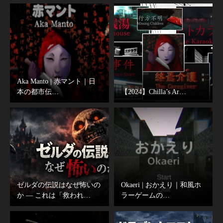
Aka Manto | 赤マント｜日
本の都市伝…
【2024】Chilla’s Ar…
ゼルダの伝説はなぜ怖いの
Okaeri | おかえり｜和風ホ
か ― これは「救われ…
ラーゲームの…