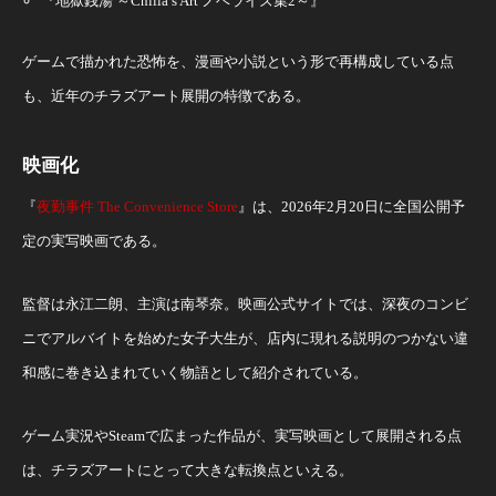
『地獄銭湯 ～Chilla’s Art ノベライズ集2～』
ゲームで描かれた恐怖を、漫画や小説という形で再構成している点
も、近年のチラズアート展開の特徴である。
映画化
『
夜勤事件 The Convenience Store
』は、2026年2月20日に全国公開予
定の実写映画である。
監督は永江二朗、主演は南琴奈。映画公式サイトでは、深夜のコンビ
ニでアルバイトを始めた女子大生が、店内に現れる説明のつかない違
和感に巻き込まれていく物語として紹介されている。
ゲーム実況やSteamで広まった作品が、実写映画として展開される点
は、チラズアートにとって大きな転換点といえる。