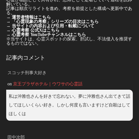
解いている。
記事は順次リライトを進め、考察を前提とした構成へ更新中であ
る。
→
運営者情報はこちら
→
「心霊現象の考察」シリーズの目次はこちら
→
当サイトの内容および引用・転載について
→
心霊考察 公式Xはこちら
→
心霊考察 YouTubeチャンネルはこちら
※当サイトは、心霊スポットの探索、肝試し、不法侵入を推奨す
るものではない。
記事内コメント
スコッチ刑事大好き
on
京王プラザホテル｜ウワサの心霊話
私は沖雅也さんを好きで忘れない。夢に沖雅也さん出てきて話
してほしいくらい好き。しかし何度も言いますけど自殺はして
ほしくは
田中次郎