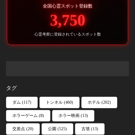
全国心霊スポット登録数
3,750
心霊考察に登録されているスポット数
タグ
ダム
(117)
トンネル
(460)
ホテル
(202)
ホラーゲーム
(8)
ホラー映画
(13)
交差点
(20)
公園
(525)
古墳
(13)