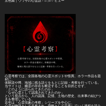
五色園｜ウワサの心霊話
- 17,077 ビュー
心霊考察では、全国各地の心霊スポットや怪異、ホラー作品を題
材に、
体験談や噂、地域に残る語りをもとに記録・考察を行っている。
当サイトは、幽霊の存在を断定することを目的とせず、
「どのように語られてきたのか」
「なぜ心霊として認識されてきたのか」
という視点から、人の認識、記憶、土地の歴史、出来事の結びつ
きを整理している。
近年は「心霊現象の考察」シリーズを中心に、
心霊が物語として共有され、恐怖として定着していく過程を読み