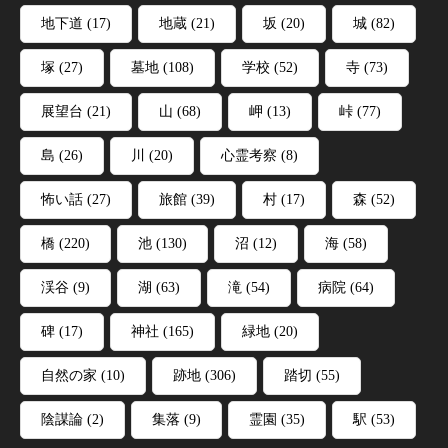
地下道
(17)
地蔵
(21)
坂
(20)
城
(82)
塚
(27)
墓地
(108)
学校
(52)
寺
(73)
展望台
(21)
山
(68)
岬
(13)
峠
(77)
島
(26)
川
(20)
心霊考察
(8)
怖い話
(27)
旅館
(39)
村
(17)
森
(52)
橋
(220)
池
(130)
沼
(12)
海
(58)
渓谷
(9)
湖
(63)
滝
(54)
病院
(64)
碑
(17)
神社
(165)
緑地
(20)
自然の家
(10)
跡地
(306)
踏切
(55)
陰謀論
(2)
集落
(9)
霊園
(35)
駅
(53)