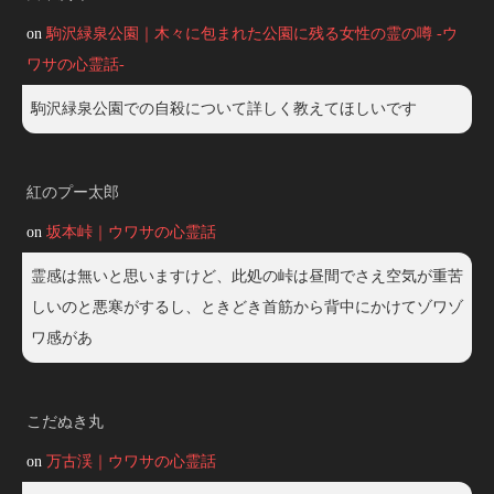
on
駒沢緑泉公園｜木々に包まれた公園に残る女性の霊の噂 -ウ
ワサの心霊話-
駒沢緑泉公園での自殺について詳しく教えてほしいです
紅のプー太郎
on
坂本峠｜ウワサの心霊話
霊感は無いと思いますけど、此処の峠は昼間でさえ空気が重苦
しいのと悪寒がするし、ときどき首筋から背中にかけてゾワゾ
ワ感があ
こだぬき丸
on
万古渓｜ウワサの心霊話