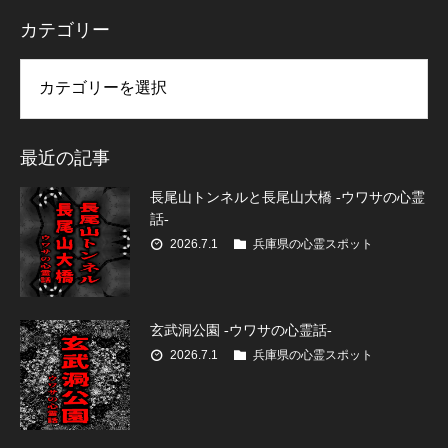
カテゴリー
リー
最近の記事
長尾山トンネルと長尾山大橋 -ウワサの心霊
話-
2026.7.1
兵庫県の心霊スポット
玄武洞公園 -ウワサの心霊話-
2026.7.1
兵庫県の心霊スポット