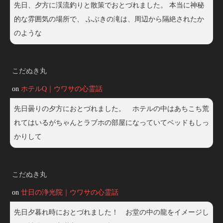
先日、夕方に渓流釣りと散策でおとづれました。 本当に神秘
的な雰囲気の場所で、 ふぶきの滝は、周辺から隔絶されたか
のような
こだぬき丸
on
ホテルQ｜ウワサの心霊話
先日曇りの夕方におとづれました。 ホテルの中はあちこち荒
れてはいるがちゃんとラブホの部屋になっていてベッドもしっ
かりして
こだぬき丸
on
廿日の浄光院｜ウワサの心霊話
先日夕暮れ時におとづれました！ お堂の中の龍をイメージし