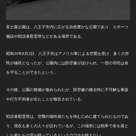
富士森公園は、八王子市内に広がる自然豊かな公園であり、スポーツ
施設や戦没者慰霊塔などがある場所である。
昭和20年8月2日、八王子市はアメリカ軍による空襲を受け、多くの市
民が犠牲となったが、公園内には防空壕が設けられ、一部の市民は命
を守ることができたという​。
その後、公園の整備が進められたが、防空壕の撤去時に不可解な事故
や行方不明者が出たことが報告されている​。
戦没者慰霊塔は、空襲の犠牲者たちを悼むために建てられたものであ
り、現在も多くの人々が訪れているが、この場所には戦争で命を落と
した者たちの霊が残っているというウワサが絶えない。