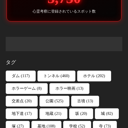
心霊考察に登録されているスポット数
タグ
ダム
(117)
トンネル
(460)
ホテル
(202)
ホラーゲーム
(8)
ホラー映画
(13)
交差点
(20)
公園
(525)
古墳
(13)
地下道
(17)
地蔵
(21)
坂
(20)
城
(82)
塚
(27)
墓地
(108)
学校
(52)
寺
(73)