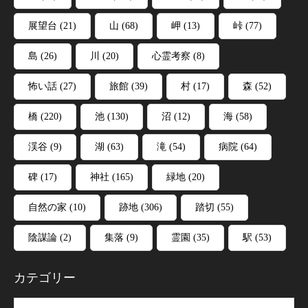
展望台
(21)
山
(68)
岬
(13)
峠
(77)
島
(26)
川
(20)
心霊考察
(8)
怖い話
(27)
旅館
(39)
村
(17)
森
(52)
橋
(220)
池
(130)
沼
(12)
海
(58)
渓谷
(9)
湖
(63)
滝
(54)
病院
(64)
碑
(17)
神社
(165)
緑地
(20)
自然の家
(10)
跡地
(306)
踏切
(55)
陰謀論
(2)
集落
(9)
霊園
(35)
駅
(53)
カテゴリー
リー