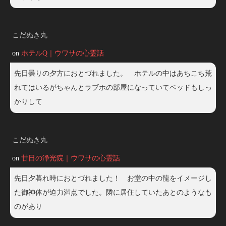
こだぬき丸
on
ホテルQ｜ウワサの心霊話
先日曇りの夕方におとづれました。 ホテルの中はあちこち荒
れてはいるがちゃんとラブホの部屋になっていてベッドもしっ
かりして
こだぬき丸
on
廿日の浄光院｜ウワサの心霊話
先日夕暮れ時におとづれました！ お堂の中の龍をイメージし
た御神体が迫力満点でした。隣に居住していたあとのようなも
のがあり