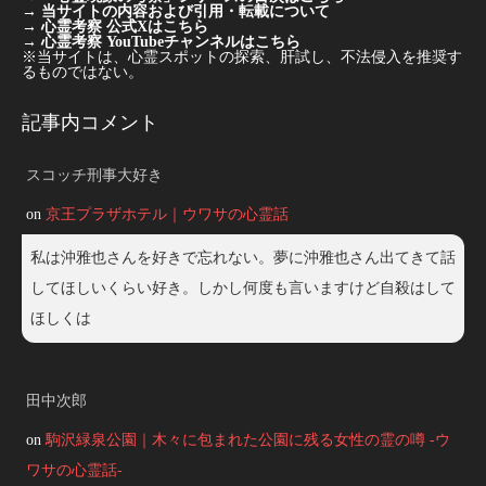
→
当サイトの内容および引用・転載について
→
心霊考察 公式Xはこちら
→
心霊考察 YouTubeチャンネルはこちら
※当サイトは、心霊スポットの探索、肝試し、不法侵入を推奨す
るものではない。
記事内コメント
スコッチ刑事大好き
on
京王プラザホテル｜ウワサの心霊話
私は沖雅也さんを好きで忘れない。夢に沖雅也さん出てきて話
してほしいくらい好き。しかし何度も言いますけど自殺はして
ほしくは
田中次郎
on
駒沢緑泉公園｜木々に包まれた公園に残る女性の霊の噂 -ウ
ワサの心霊話-