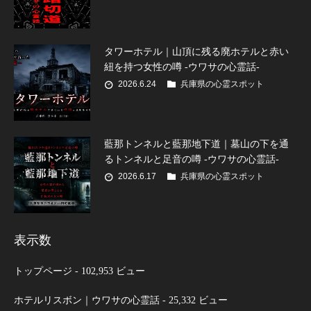
タワーホテル｜山頂に残る廃ホテルと赤い
紐を持つ女性の噂 -ウワサの心霊話-
2026.6.24
兵庫県の心霊スポット
藍那トンネルと藍那地下道｜墓山の下を通
るトンネルと足音の噂 -ウワサの心霊話-
2026.6.17
兵庫県の心霊スポット
表示数
トップページ
- 102,953 ビュー
ホテルリスボン｜ウワサの心霊話
- 25,332 ビュー