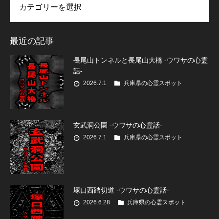
最近の記事
長尾山トンネルと長尾山大橋 -ウワサの心霊
話-
2026.7.1
兵庫県の心霊スポット
玄武洞公園 -ウワサの心霊話-
2026.7.1
兵庫県の心霊スポット
塚口西踏切道 -ウワサの心霊話-
2026.6.28
兵庫県の心霊スポット