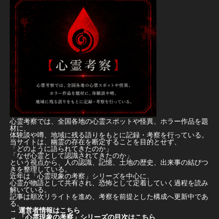
心霊考察では、全国各地の心霊スポットや怪異、ホラー作品を題
材に、
体験談や噂、地域に残る語りをもとに記録・考察を行っている。
当サイトは、幽霊の存在を断定することを目的とせず、
「どのように語られてきたのか」
「なぜ心霊として認識されてきたのか」
という視点から、人の認識、記憶、土地の歴史、出来事の結びつ
きを整理している。
近年は「心霊現象の考察」シリーズを中心に、
心霊が物語として共有され、恐怖として定着していく過程を読み
解いている。
記事は順次リライトを進め、考察を前提とした構成へ更新中であ
る。
→
運営者情報はこちら
→
「心霊現象の考察」シリーズの目次はこちら