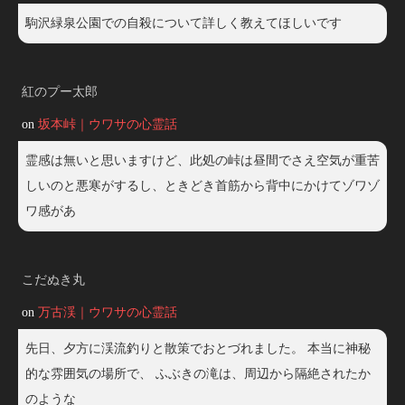
駒沢緑泉公園での自殺について詳しく教えてほしいです
紅のプー太郎
on
坂本峠｜ウワサの心霊話
霊感は無いと思いますけど、此処の峠は昼間でさえ空気が重苦
しいのと悪寒がするし、ときどき首筋から背中にかけてゾワゾ
ワ感があ
こだぬき丸
on
万古渓｜ウワサの心霊話
先日、夕方に渓流釣りと散策でおとづれました。 本当に神秘
的な雰囲気の場所で、 ふぶきの滝は、周辺から隔絶されたか
のような