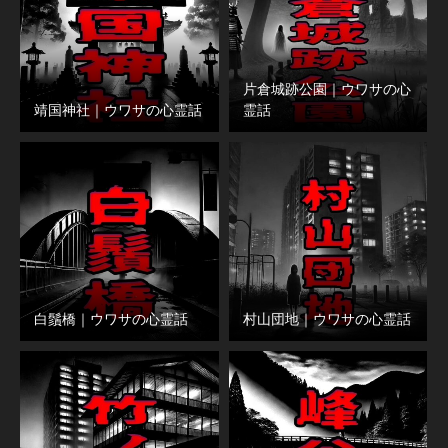
片倉城跡公園｜ウワサの心
靖国神社｜ウワサの心霊話
霊話
白鬚橋｜ウワサの心霊話
村山団地｜ウワサの心霊話