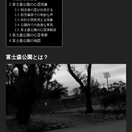
富士森公園の心霊現象
戦没者の霊が出現する
防空壕跡での奇妙な声
街灯が突然消える現象
公園内での急激な寒気
富士森公園の心霊体験談
富士森公園の心霊考察
富士森公園の地図
富士森公園とは？