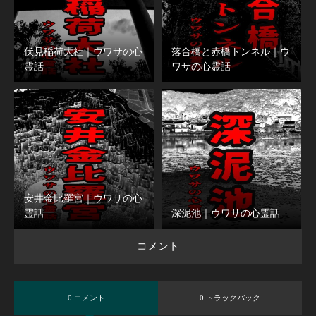
伏見稲荷大社｜ウワサの心
落合橋と赤橋トンネル｜ウ
霊話
ワサの心霊話
安井金比羅宮｜ウワサの心
霊話
深泥池｜ウワサの心霊話
コメント
0 コメント
0 トラックバック