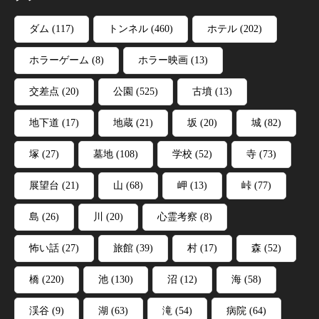
ダム
(117)
トンネル
(460)
ホテル
(202)
ホラーゲーム
(8)
ホラー映画
(13)
交差点
(20)
公園
(525)
古墳
(13)
地下道
(17)
地蔵
(21)
坂
(20)
城
(82)
塚
(27)
墓地
(108)
学校
(52)
寺
(73)
展望台
(21)
山
(68)
岬
(13)
峠
(77)
島
(26)
川
(20)
心霊考察
(8)
怖い話
(27)
旅館
(39)
村
(17)
森
(52)
橋
(220)
池
(130)
沼
(12)
海
(58)
渓谷
(9)
湖
(63)
滝
(54)
病院
(64)