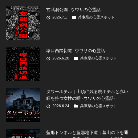
玄武洞公園 -ウワサの心霊話-
2026.7.1
兵庫県の心霊スポット
塚口西踏切道 -ウワサの心霊話-
2026.6.28
兵庫県の心霊スポット
タワーホテル｜山頂に残る廃ホテルと赤い
紐を持つ女性の噂 -ウワサの心霊話-
2026.6.24
兵庫県の心霊スポット
藍那トンネルと藍那地下道｜墓山の下を通