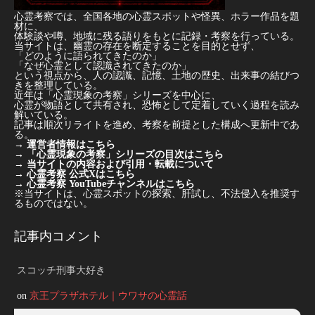
心霊考察では、全国各地の心霊スポットや怪異、ホラー作品を題
材に、
体験談や噂、地域に残る語りをもとに記録・考察を行っている。
当サイトは、幽霊の存在を断定することを目的とせず、
「どのように語られてきたのか」
「なぜ心霊として認識されてきたのか」
という視点から、人の認識、記憶、土地の歴史、出来事の結びつ
きを整理している。
近年は「心霊現象の考察」シリーズを中心に、
心霊が物語として共有され、恐怖として定着していく過程を読み
解いている。
記事は順次リライトを進め、考察を前提とした構成へ更新中であ
る。
→
運営者情報はこちら
→
「心霊現象の考察」シリーズの目次はこちら
→
当サイトの内容および引用・転載について
→
心霊考察 公式Xはこちら
→
心霊考察 YouTubeチャンネルはこちら
※当サイトは、心霊スポットの探索、肝試し、不法侵入を推奨す
るものではない。
記事内コメント
スコッチ刑事大好き
on
京王プラザホテル｜ウワサの心霊話