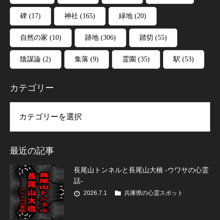
碑
(17)
神社
(165)
緑地
(20)
自然の家
(10)
跡地
(306)
踏切
(55)
陰謀論
(2)
集落
(9)
霊園
(35)
駅
(53)
カテゴリー
リー
最近の記事
長尾山トンネルと長尾山大橋 -ウワサの心霊
話-
2026.7.1
兵庫県の心霊スポット