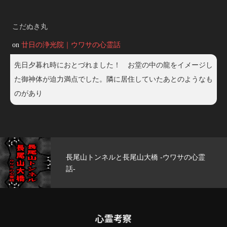
こだぬき丸
on
廿日の浄光院｜ウワサの心霊話
先日夕暮れ時におとづれました！ お堂の中の龍をイメージし
た御神体が迫力満点でした。隣に居住していたあとのようなも
のがあり
玄武洞公園 -ウワサの心霊話-
心霊考察