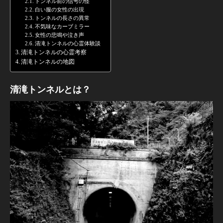
トンネル前の信号の怪
白い服の女性の出現
トンネルの長さの異常
不気味なカーブミラー
女性の悲鳴や泣き声
清滝トンネルの心霊体験談
清滝トンネルの心霊考察
清滝トンネルの地図
清滝トンネルとは？