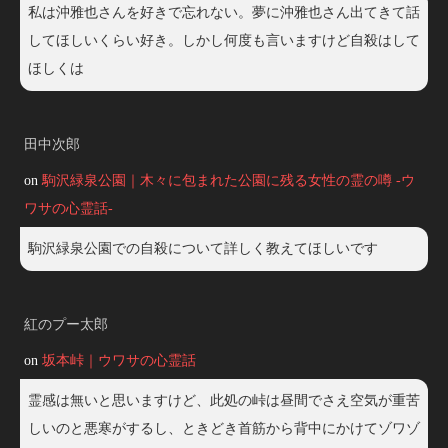
私は沖雅也さんを好きで忘れない。夢に沖雅也さん出てきて話
してほしいくらい好き。しかし何度も言いますけど自殺はして
ほしくは
田中次郎
on
駒沢緑泉公園｜木々に包まれた公園に残る女性の霊の噂 -ウ
ワサの心霊話-
駒沢緑泉公園での自殺について詳しく教えてほしいです
紅のプー太郎
on
坂本峠｜ウワサの心霊話
霊感は無いと思いますけど、此処の峠は昼間でさえ空気が重苦
しいのと悪寒がするし、ときどき首筋から背中にかけてゾワゾ