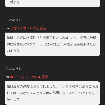
ワ感があ
こだぬき丸
on
万古渓｜ウワサの心霊話
先日、夕方に渓流釣りと散策でおとづれました。 本当に神秘
的な雰囲気の場所で、 ふぶきの滝は、周辺から隔絶されたか
のような
こだぬき丸
on
ホテルQ｜ウワサの心霊話
先日曇りの夕方におとづれました。 ホテルの中はあちこち荒
れてはいるがちゃんとラブホの部屋になっていてベッドもしっ
かりして