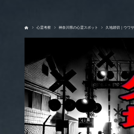
ホーム
心霊考察
神奈川県の心霊スポット
久地踏切｜ウワ