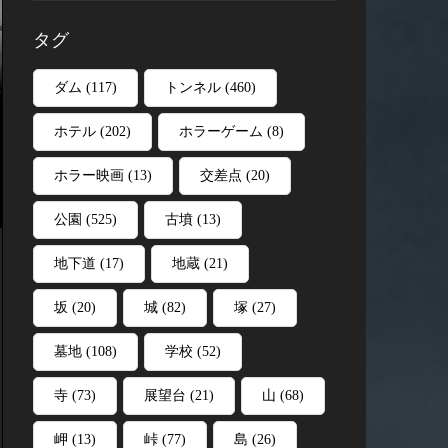
タグ
ダム
(117)
トンネル
(460)
ホテル
(202)
ホラーゲーム
(8)
ホラー映画
(13)
交差点
(20)
公園
(525)
古墳
(13)
地下道
(17)
地蔵
(21)
坂
(20)
城
(82)
塚
(27)
墓地
(108)
学校
(52)
寺
(73)
展望台
(21)
山
(68)
岬
(13)
峠
(77)
島
(26)