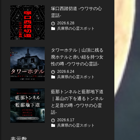
塚口西踏切道 -ウワサの心
霊話-
2026.6.28
兵庫県の心霊スポット
タワーホテル｜山頂に残る
廃ホテルと赤い紐を持つ女
性の噂 -ウワサの心霊話-
2026.6.24
兵庫県の心霊スポット
藍那トンネルと藍那地下道
｜墓山の下を通るトンネル
と足音の噂 -ウワサの心霊
話-
2026.6.17
兵庫県の心霊スポット
表示数