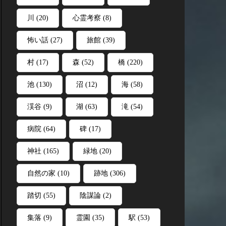
川
(20)
心霊考察
(8)
怖い話
(27)
旅館
(39)
村
(17)
森
(52)
橋
(220)
池
(130)
沼
(12)
海
(58)
渓谷
(9)
湖
(63)
滝
(54)
病院
(64)
碑
(17)
神社
(165)
緑地
(20)
自然の家
(10)
跡地
(306)
踏切
(55)
陰謀論
(2)
集落
(9)
霊園
(35)
駅
(53)