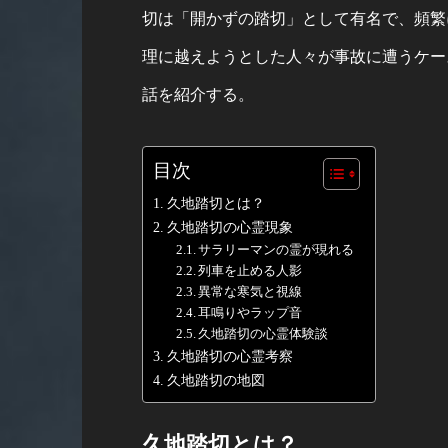
切は「開かずの踏切」として有名で、頻繁
理に越えようとした人々が事故に遭うケー
話を紹介する。
目次
久地踏切とは？
久地踏切の心霊現象
サラリーマンの霊が現れる
列車を止める人影
異常な寒気と視線
耳鳴りやラップ音
久地踏切の心霊体験談
久地踏切の心霊考察
久地踏切の地図
久地踏切とは？