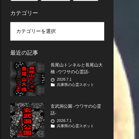
カテゴリー
最近の記事
長尾山トンネルと長尾山大
橋 -ウワサの心霊話-
2026.7.1
兵庫県の心霊スポット
玄武洞公園 -ウワサの心霊
話-
2026.7.1
兵庫県の心霊スポット