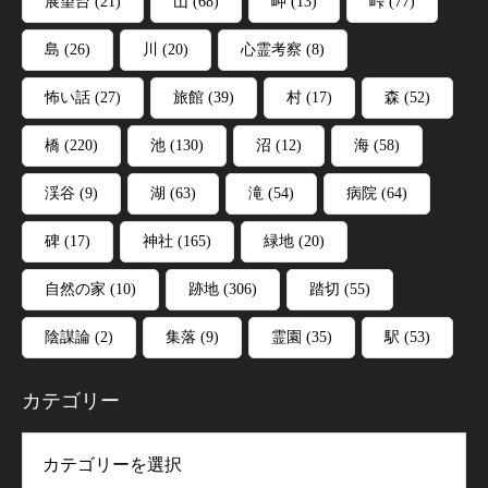
展望台
(21)
山
(68)
岬
(13)
峠
(77)
島
(26)
川
(20)
心霊考察
(8)
怖い話
(27)
旅館
(39)
村
(17)
森
(52)
橋
(220)
池
(130)
沼
(12)
海
(58)
渓谷
(9)
湖
(63)
滝
(54)
病院
(64)
碑
(17)
神社
(165)
緑地
(20)
自然の家
(10)
跡地
(306)
踏切
(55)
陰謀論
(2)
集落
(9)
霊園
(35)
駅
(53)
カテゴリー
リー