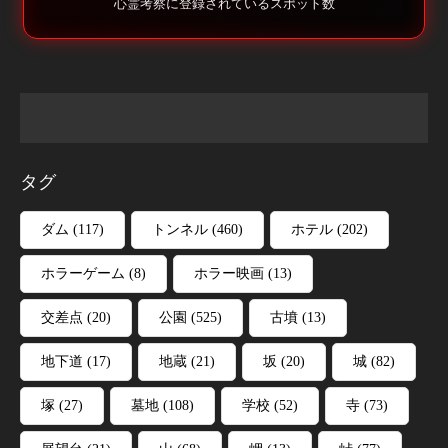
心霊考察に登録されているスポット数
タグ
ダム
(117)
トンネル
(460)
ホテル
(202)
ホラーゲーム
(8)
ホラー映画
(13)
交差点
(20)
公園
(525)
古墳
(13)
地下道
(17)
地蔵
(21)
坂
(20)
城
(82)
塚
(27)
墓地
(108)
学校
(52)
寺
(73)