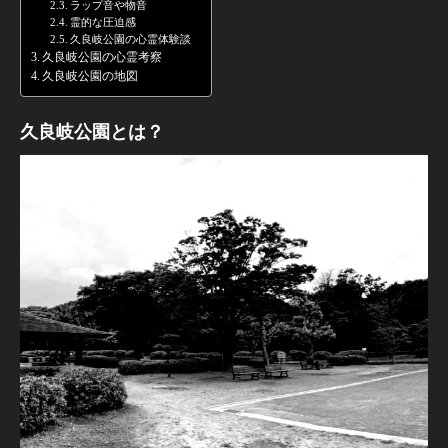
ラップ音や物音
霊的な圧迫感
久良岐公園の心霊体験談
久良岐公園の心霊考察
久良岐公園の地図
久良岐公園とは？