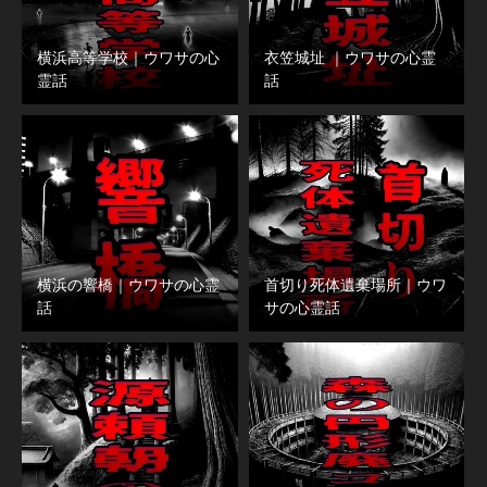
横浜高等学校｜ウワサの心
衣笠城址 ｜ウワサの心霊
霊話
話
横浜の響橋｜ウワサの心霊
首切り死体遺棄場所｜ウワ
話
サの心霊話