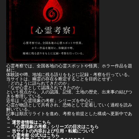
心霊考察では、全国各地の心霊スポットや怪異、ホラー作品を題
材に、
体験談や噂、地域に残る語りをもとに記録・考察を行っている。
当サイトは、幽霊の存在を断定することを目的とせず、
「どのように語られてきたのか」
「なぜ心霊として認識されてきたのか」
という視点から、人の認識、記憶、土地の歴史、出来事の結びつ
きを整理している。
近年は「心霊現象の考察」シリーズを中心に、
心霊が物語として共有され、恐怖として定着していく過程を読み
解いている。
記事は順次リライトを進め、考察を前提とした構成へ更新中であ
る。
→
運営者情報はこちら
→
「心霊現象の考察」シリーズの目次はこちら
→
当サイトの内容および引用・転載について
→
心霊考察 公式Xはこちら