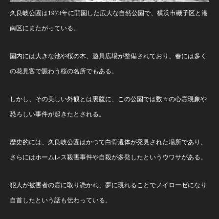
久良岐公園は1973年に開園した広大な自然公園で、横浜市磯子区と港
南区にまたがっている。
園内には大きな池や桜の木、遊具広場が整備されており、春には多く
の花見客で賑わう桜の名所でもある。
しかし、その美しい外観とは裏腹に、この公園では数々の心霊現象や
恐ろしい事件が起きたとされる。
歴史的には、久良岐公園はかつて白骨遺体が発見された場所であり、
さらにはホームレス殺害事件や自殺が多発したというウワサがある。
犯人が被害者の霊に取り憑かれ、夢に現れることでノイローゼになり
自首したという話も伝わっている。