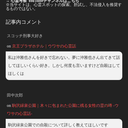
→
心霊考察 YouTubeチャンネルはこちら
※当サイトは、心霊スポットの探索、肝試し、不法侵入を推奨す
るものではない。
記事内コメント
スコッチ刑事大好き
on
京王プラザホテル｜ウワサの心霊話
私は沖雅也さんを好きで忘れない。夢に沖雅也さん出てきて話
してほしいくらい好き。しかし何度も言いますけど自殺はして
ほしくは
田中次郎
on
駒沢緑泉公園｜木々に包まれた公園に残る女性の霊の噂 -ウ
ワサの心霊話-
駒沢緑泉公園での自殺について詳しく教えてほしいです