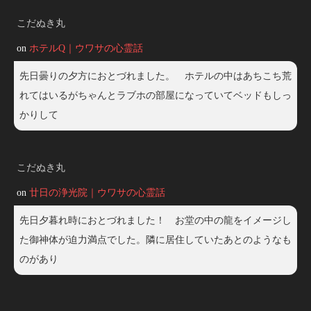
こだぬき丸
on
ホテルQ｜ウワサの心霊話
先日曇りの夕方におとづれました。 ホテルの中はあちこち荒
れてはいるがちゃんとラブホの部屋になっていてベッドもしっ
かりして
こだぬき丸
on
廿日の浄光院｜ウワサの心霊話
先日夕暮れ時におとづれました！ お堂の中の龍をイメージし
た御神体が迫力満点でした。隣に居住していたあとのようなも
のがあり