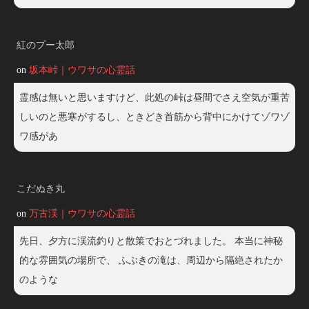
紅のプー太郎
on
坂本峠｜ウワサの心霊話
霊感は無いと思いますけど、此処の峠は昼間でさえ空気が重苦
しいのと悪寒がするし、ときどき首筋から背中にかけてゾワゾ
ワ感があ
こだぬき丸
on
万古渓｜ウワサの心霊話
先日、夕方に渓流釣りと散策でおとづれました。 本当に神秘
的な雰囲気の場所で、 ふぶきの滝は、周辺から隔絶されたか
のような