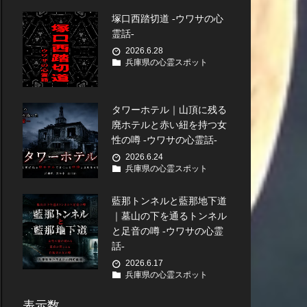
塚口西踏切道 -ウワサの心
霊話-
2026.6.28
兵庫県の心霊スポット
タワーホテル｜山頂に残る
廃ホテルと赤い紐を持つ女
性の噂 -ウワサの心霊話-
2026.6.24
兵庫県の心霊スポット
藍那トンネルと藍那地下道
｜墓山の下を通るトンネル
と足音の噂 -ウワサの心霊
話-
2026.6.17
兵庫県の心霊スポット
表示数