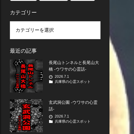
カテゴリー
最近の記事
長尾山トンネルと長尾山大
橋 -ウワサの心霊話-
2026.7.1
兵庫県の心霊スポット
玄武洞公園 -ウワサの心霊
話-
2026.7.1
兵庫県の心霊スポット