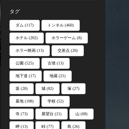
タグ
ダム
(117)
トンネル
(460)
ホテル
(202)
ホラーゲーム
(8)
ホラー映画
(13)
交差点
(20)
公園
(525)
古墳
(13)
地下道
(17)
地蔵
(21)
坂
(20)
城
(82)
塚
(27)
墓地
(108)
学校
(52)
寺
(73)
展望台
(21)
山
(68)
岬
(13)
峠
(77)
島
(26)