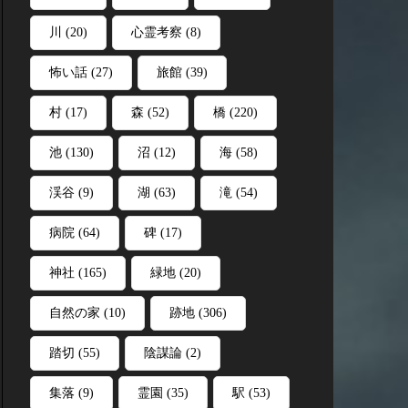
川
(20)
心霊考察
(8)
怖い話
(27)
旅館
(39)
村
(17)
森
(52)
橋
(220)
池
(130)
沼
(12)
海
(58)
渓谷
(9)
湖
(63)
滝
(54)
病院
(64)
碑
(17)
神社
(165)
緑地
(20)
自然の家
(10)
跡地
(306)
踏切
(55)
陰謀論
(2)
集落
(9)
霊園
(35)
駅
(53)