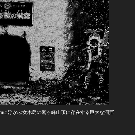
kmに浮かぶ女木島の鷲ヶ峰山頂に存在する巨大な洞窟