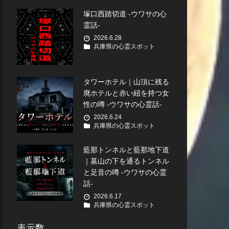
塚口西踏切道 -ウワサの心
霊話-
2026.6.28
兵庫県の心霊スポット
タワーホテル｜山頂に残る
廃ホテルと赤い紐を持つ女
性の噂 -ウワサの心霊話-
2026.6.24
兵庫県の心霊スポット
藍那トンネルと藍那地下道
｜墓山の下を通るトンネル
と足音の噂 -ウワサの心霊
話-
2026.6.17
兵庫県の心霊スポット
表示数