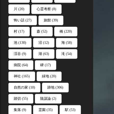
川
(20)
心霊考察
(8)
怖い話
(27)
旅館
(39)
村
(17)
森
(52)
橋
(220)
池
(130)
沼
(12)
海
(58)
渓谷
(9)
湖
(63)
滝
(54)
病院
(64)
碑
(17)
神社
(165)
緑地
(20)
自然の家
(10)
跡地
(306)
踏切
(55)
陰謀論
(2)
集落
(9)
霊園
(35)
駅
(53)