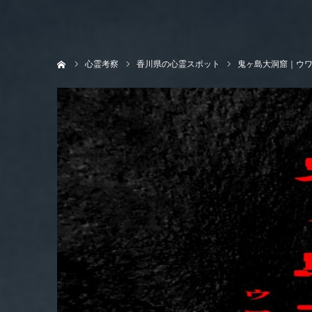
ホーム
心霊考察
香川県の心霊スポット
鬼ヶ島大洞窟｜ウ