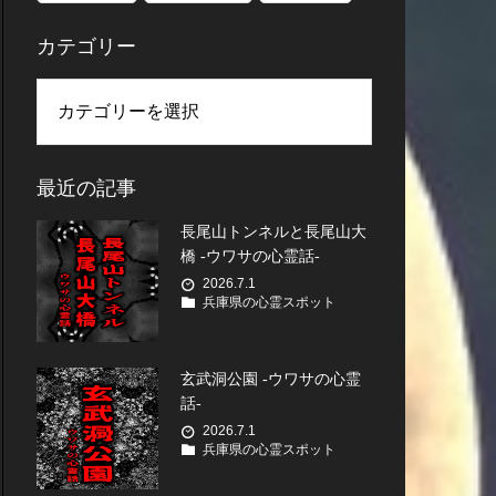
カテゴリー
最近の記事
長尾山トンネルと長尾山大
橋 -ウワサの心霊話-
2026.7.1
兵庫県の心霊スポット
玄武洞公園 -ウワサの心霊
話-
2026.7.1
兵庫県の心霊スポット