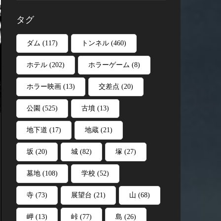
タグ
ダム
(117)
トンネル
(460)
ホテル
(202)
ホラーゲーム
(8)
ホラー映画
(13)
交差点
(20)
公園
(525)
古墳
(13)
地下道
(17)
地蔵
(21)
坂
(20)
城
(82)
塚
(27)
墓地
(108)
学校
(52)
寺
(73)
展望台
(21)
山
(68)
岬
(13)
峠
(77)
島
(26)