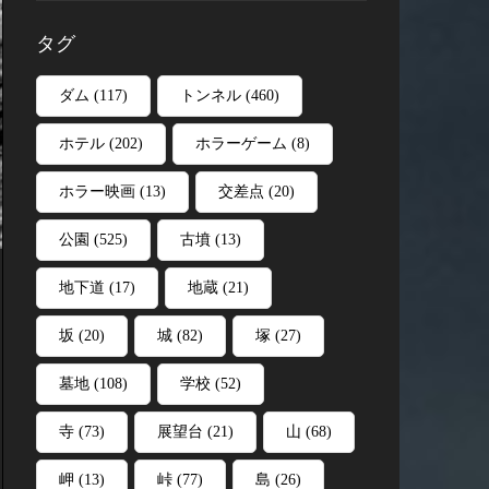
タグ
ダム
(117)
トンネル
(460)
ホテル
(202)
ホラーゲーム
(8)
ホラー映画
(13)
交差点
(20)
公園
(525)
古墳
(13)
地下道
(17)
地蔵
(21)
坂
(20)
城
(82)
塚
(27)
墓地
(108)
学校
(52)
寺
(73)
展望台
(21)
山
(68)
岬
(13)
峠
(77)
島
(26)