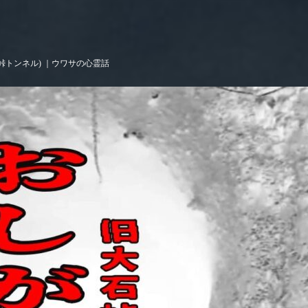
峠トンネル) ｜ウワサの心霊話