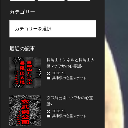
カテゴリー
最近の記事
長尾山トンネルと長尾山大
橋 -ウワサの心霊話-
2026.7.1
兵庫県の心霊スポット
玄武洞公園 -ウワサの心霊
話-
2026.7.1
兵庫県の心霊スポット