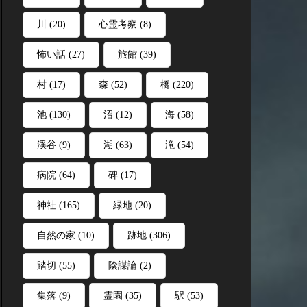
川
(20)
心霊考察
(8)
怖い話
(27)
旅館
(39)
村
(17)
森
(52)
橋
(220)
池
(130)
沼
(12)
海
(58)
渓谷
(9)
湖
(63)
滝
(54)
病院
(64)
碑
(17)
神社
(165)
緑地
(20)
自然の家
(10)
跡地
(306)
踏切
(55)
陰謀論
(2)
集落
(9)
霊園
(35)
駅
(53)