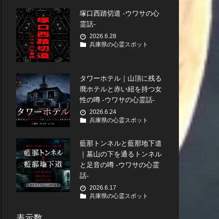
塚口西踏切道 -ウワサの心
霊話-
2026.6.28
兵庫県の心霊スポット
タワーホテル｜山頂に残る
廃ホテルと赤い紐を持つ女
性の噂 -ウワサの心霊話-
2026.6.24
兵庫県の心霊スポット
藍那トンネルと藍那地下道
｜墓山の下を通るトンネル
と足音の噂 -ウワサの心霊
話-
2026.6.17
兵庫県の心霊スポット
表示数