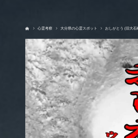
ホーム
心霊考察
大分県の心霊スポット
おしがとう (旧大石