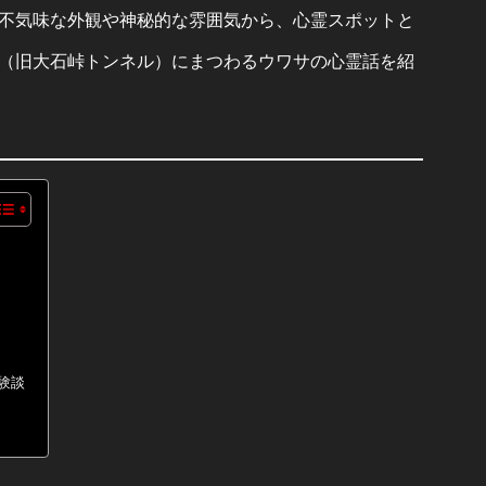
不気味な外観や神秘的な雰囲気から、心霊スポットと
（旧大石峠トンネル）にまつわるウワサの心霊話を紹
験談