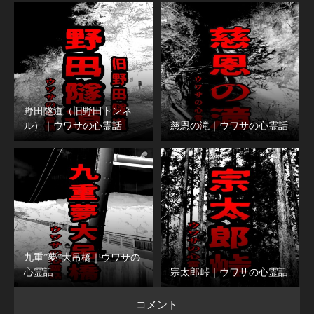
野田隧道（旧野田トンネ
ル）｜ウワサの心霊話
慈恩の滝｜ウワサの心霊話
九重”夢”大吊橋｜ウワサの
心霊話
宗太郎峠｜ウワサの心霊話
コメント