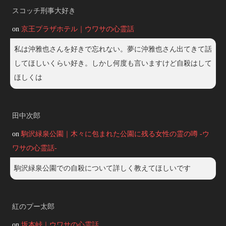
スコッチ刑事大好き
on
京王プラザホテル｜ウワサの心霊話
私は沖雅也さんを好きで忘れない。夢に沖雅也さん出てきて話
してほしいくらい好き。しかし何度も言いますけど自殺はして
ほしくは
田中次郎
on
駒沢緑泉公園｜木々に包まれた公園に残る女性の霊の噂 -ウ
ワサの心霊話-
駒沢緑泉公園での自殺について詳しく教えてほしいです
紅のプー太郎
on
坂本峠｜ウワサの心霊話