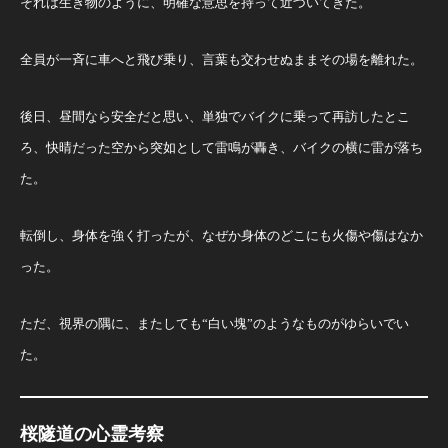
それは生き物のように、明確な意思を持って近づいてきた。
全員が一斉に車へと飛び乗り、言葉も交わせぬままその場を離れた。
後日、昼間なら安全だと思い、単独でバイクに乗って再訪したとこ
ろ、快晴だった空から突如として雷鳴が轟き、バイクの横に雷が落ち
た。
転倒し、身体を強く打ったが、なぜか身体のどこにも火傷や傷はなか
った。
ただ、視界の隅に、またしても“白い塊”のようなものがゆらいでい
た。
桜隧道の心霊考察