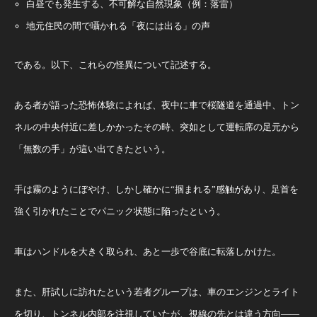
白昼でも発生する、不可解な自然現象（例：落雷）
地元住民の間で囁かれる「夜には出る」の声
である。以下、これらの怪異について記述する。
ある者が語った恐怖体験によれば、夜中に車で桜隧道を通過中、トン
ネルの中央付近に差しかかったその時、突如として運転席の足元から
「無数の手」が這い出てきたという。
手は霧のようにぼやけ、しかし確かに“掴まれる”感触があり、足首を
強く引かれたことでパニック状態に陥ったという。
車はハンドルを大きく取られ、あと一歩で谷底に転落しかけた。
また、肝試しに訪れたという若者グループは、車のエンジンとライト
を切り、トンネル内部を注視していたが、視線の先とは違う方向――