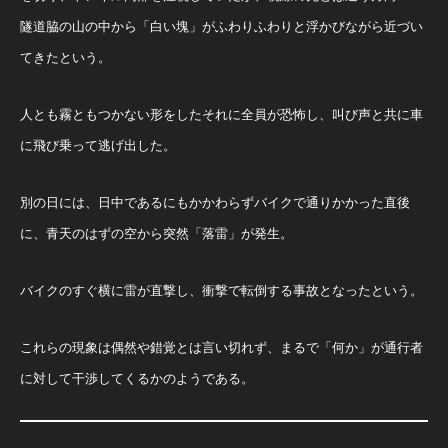
隧道脇の山の中から「白い塊」がふわりふわりと浮かびながら近づい
てきたという。
人とも霧ともつかない形をしたそれに全員が恐怖し、叫び声と共に車
に飛び乗って逃げ出した。
別の日には、日中であるにもかかわらずバイクで通りかかった直後
に、青天のはずの空から突然「落雷」が発生。
バイクのすぐ横に雷が直撃し、衝撃で転倒する事故となったという。
これらの現象は偶然や錯覚とは言い切れず、まるで「何か」が通行者
に対して干渉してくるかのようである。