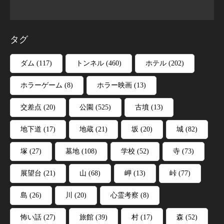
タグ
ダム
(117)
トンネル
(460)
ホテル
(202)
ホラーゲーム
(8)
ホラー映画
(13)
交差点
(20)
公園
(525)
古墳
(13)
地下道
(17)
地蔵
(21)
坂
(20)
城
(82)
塚
(27)
墓地
(108)
学校
(52)
寺
(73)
展望台
(21)
山
(68)
岬
(13)
峠
(77)
島
(26)
川
(20)
心霊考察
(8)
怖い話
(27)
旅館
(39)
村
(17)
森
(52)