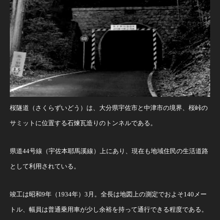
桜隧道（さくらずいどう）は、大分県宇佐市と中津市の境界、桜峠の
サミットに位置する石煉瓦造りのトンネルである。
県道44号線（宇佐本耶馬溪線）上にあり、現在も地域住民の生活道路
として利用されている。
竣工は昭和9年（1934年）3月。全長は地図上の測定でおよそ140メー
トル、幅員は普通乗用車が少し余裕を持って通行できる程度である。