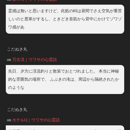
霊感は無いと思いますけど、此処の峠は昼間でさえ空気が重苦
しいのと悪寒がするし、ときどき首筋から背中にかけてゾワゾ
ワ感があ
こだぬき丸
on
万古渓｜ウワサの心霊話
先日、夕方に渓流釣りと散策でおとづれました。 本当に神秘
的な雰囲気の場所で、 ふぶきの滝は、周辺から隔絶されたか
のような
こだぬき丸
on
ホテルQ｜ウワサの心霊話