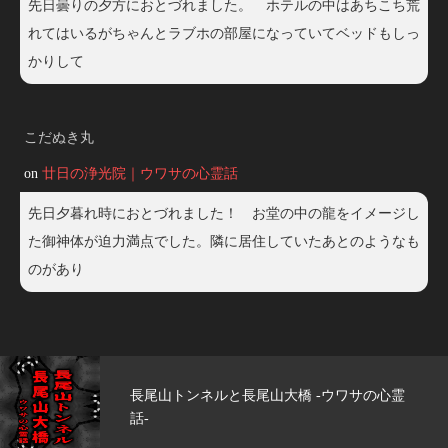
先日曇りの夕方におとづれました。 ホテルの中はあちこち荒
れてはいるがちゃんとラブホの部屋になっていてベッドもしっ
かりして
こだぬき丸
on
廿日の浄光院｜ウワサの心霊話
先日夕暮れ時におとづれました！ お堂の中の龍をイメージし
た御神体が迫力満点でした。隣に居住していたあとのようなも
のがあり
 -ウワサの心霊
玄武洞公園 -ウワサの心霊話-