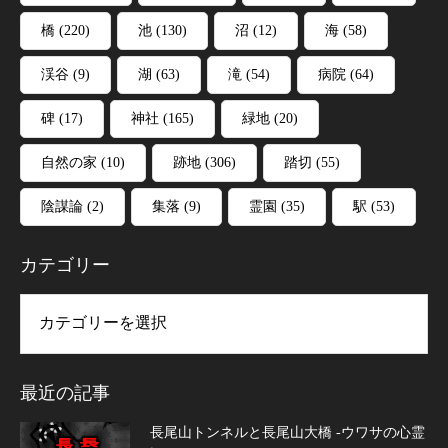
橋
(220)
池
(130)
沼
(12)
海
(58)
渓谷
(9)
湖
(63)
滝
(54)
病院
(64)
碑
(17)
神社
(165)
緑地
(20)
自然の家
(10)
跡地
(306)
踏切
(55)
陰謀論
(2)
集落
(9)
霊園
(35)
駅
(53)
カテゴリー
リー
最近の記事
長尾山トンネルと長尾山大橋 -ウワサの心霊