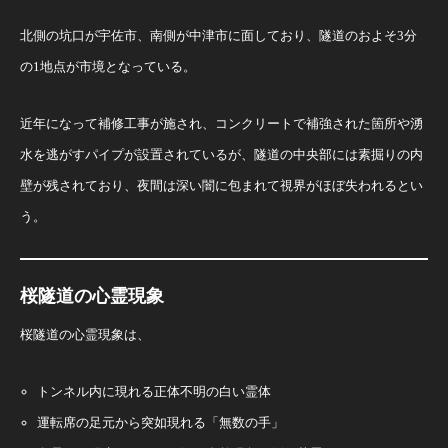
北側の坑口が宇佐市、南側が中津市に面しており、隧道のおよそ3分
の1地点が市境となっている。
近年になって補修工事が施され、コンクリートで補強された箇所や湧
水を逃がすパイプが設置されているが、隧道の中央部には素掘りの内
壁が残されており、夜間は深い闇に包まれて視界がほぼ失われるとい
う。
桜隧道の心霊現象
桜隧道の心霊現象は、
トンネル内に現れる正体不明の白い霊体
運転席の足元から突如現れる「無数の手」