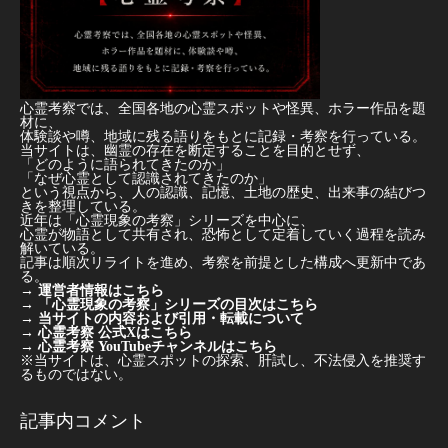
心霊考察では、全国各地の心霊スポットや怪異、ホラー作品を題
材に、
体験談や噂、地域に残る語りをもとに記録・考察を行っている。
当サイトは、幽霊の存在を断定することを目的とせず、
「どのように語られてきたのか」
「なぜ心霊として認識されてきたのか」
という視点から、人の認識、記憶、土地の歴史、出来事の結びつ
きを整理している。
近年は「心霊現象の考察」シリーズを中心に、
心霊が物語として共有され、恐怖として定着していく過程を読み
解いている。
記事は順次リライトを進め、考察を前提とした構成へ更新中であ
る。
→
運営者情報はこちら
→
「心霊現象の考察」シリーズの目次はこちら
→
当サイトの内容および引用・転載について
→
心霊考察 公式Xはこちら
→
心霊考察 YouTubeチャンネルはこちら
※当サイトは、心霊スポットの探索、肝試し、不法侵入を推奨す
るものではない。
記事内コメント