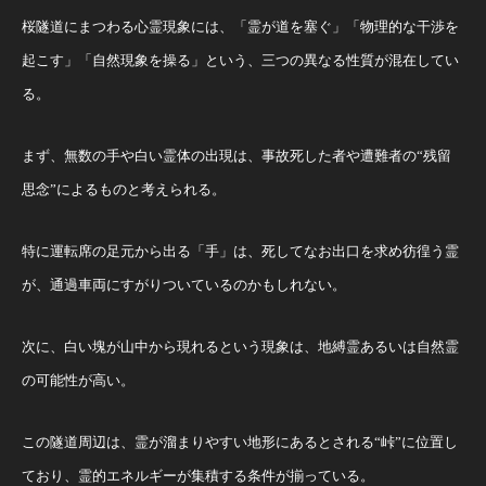
桜隧道にまつわる心霊現象には、「霊が道を塞ぐ」「物理的な干渉を
起こす」「自然現象を操る」という、三つの異なる性質が混在してい
る。
まず、無数の手や白い霊体の出現は、事故死した者や遭難者の“残留
思念”によるものと考えられる。
特に運転席の足元から出る「手」は、死してなお出口を求め彷徨う霊
が、通過車両にすがりついているのかもしれない。
次に、白い塊が山中から現れるという現象は、地縛霊あるいは自然霊
の可能性が高い。
この隧道周辺は、霊が溜まりやすい地形にあるとされる“峠”に位置し
ており、霊的エネルギーが集積する条件が揃っている。